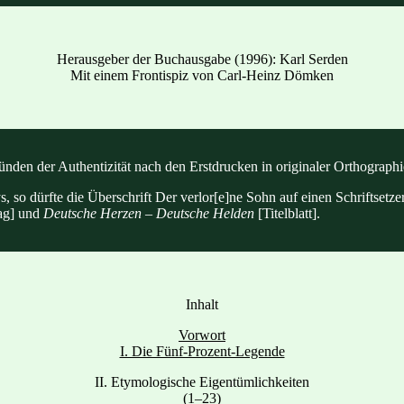
Herausgeber der Buchausgabe (1996): Karl Serden
Mit einem Frontispiz von Carl-Heinz Dömken
ünden der Authentizität nach den Erstdrucken in originaler Orthographi
s, so dürfte die Überschrift Der verlor[e]ne Sohn auf einen Schriftse
ag] und
Deutsche Herzen – Deutsche Helden
[Titelblatt].
Inhalt
Vorwort
I. Die Fünf-Prozent-Legende
II. Etymologische Eigentümlichkeiten
(1–23)