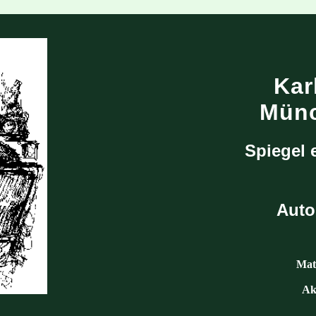
Kar
Mün
Spiegel 
Auto
Mate
Ak