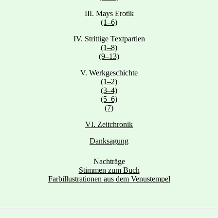
III. Mays Erotik
(1–6)
IV. Strittige Textpartien
(1–8)
(9–13)
V. Werkgeschichte
(1–2)
(3–4)
(5–6)
(7)
VI. Zeitchronik
Danksagung
Nachträge
Stimmen zum Buch
Farbillustrationen aus dem Venustempel