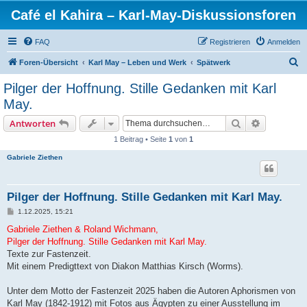
Café el Kahira – Karl-May-Diskussionsforen
FAQ
Registrieren
Anmelden
S
Foren-Übersicht
Karl May – Leben und Werk
Spätwerk
u
Pilger der Hoffnung. Stille Gedanken mit Karl
c
May.
h
Suche
Erweiterte
Antworten
e
1 Beitrag • Seite
1
von
1
Gabriele Ziethen
Pilger der Hoffnung. Stille Gedanken mit Karl May.
B
1.12.2025, 15:21
e
i
Gabriele Ziethen & Roland Wichmann,
t
Pilger der Hoffnung. Stille Gedanken mit Karl May.
r
a
Texte zur Fastenzeit.
g
Mit einem Predigttext von Diakon Matthias Kirsch (Worms).
Unter dem Motto der Fastenzeit 2025 haben die Autoren Aphorismen von
Karl May (1842-1912) mit Fotos aus Ägypten zu einer Ausstellung im