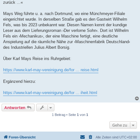
zurück …«
Mays Weg führte u. a. nach Dortmund, wo eine Münchmeyer-Filiale
eingerichtet wurde. In derselben Straße gab es den Gastwirt Wilhelm
Fels, was bis 2023 unbekannt war. Diesen Namen kennt der kundige
Leser aus dem Lieferungsroman ›Der verlorne Sohn‹. Dort ist Wilhelm
Fels ein ›Mechanikus‹, der eine Maschine fertigt, eine deutliche
Anspielung auf die räumliche Nähe zur ›Maschinenfabrik Deutschland‹
des Industriellen Julius Albert Borsig.
Über Karl Mays Reise ins Ruhrgebiet:
https://www.karl-may-vereinigung.de/for ... reise.html
Ergänzend hierzu:
https://www.karl-may-vereinigung.de/for ... iheit.html
Antworten
1 Beitrag • Seite
1
von
1
Gehe zu
Foren-Übersicht
Alle Zeiten sind
UTC+02:00