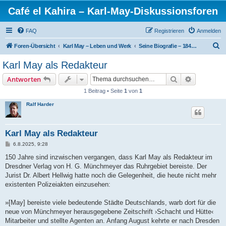
Café el Kahira – Karl-May-Diskussionsforen
FAQ
Registrieren
Anmelden
S
Foren-Übersicht
Karl May – Leben und Werk
Seine Biografie – 1842-1912
u
Karl May als Redakteur
c
Suche
Erweiterte
Antworten
h
1 Beitrag • Seite
1
von
1
e
Ralf Harder
Karl May als Redakteur
B
6.8.2025, 9:28
e
i
150 Jahre sind inzwischen vergangen, dass Karl May als Redakteur im
t
Dresdner Verlag von H. G. Münchmeyer das Ruhrgebiet bereiste. Der
r
a
Jurist Dr. Albert Hellwig hatte noch die Gelegenheit, die heute nicht mehr
g
existenten Polizeiakten einzusehen:
»[May] bereiste viele bedeutende Städte Deutschlands, warb dort für die
neue von Münchmeyer herausgegebene Zeitschrift ›Schacht und Hütte‹
Mitarbeiter und stellte Agenten an. Anfang August kehrte er nach Dresden