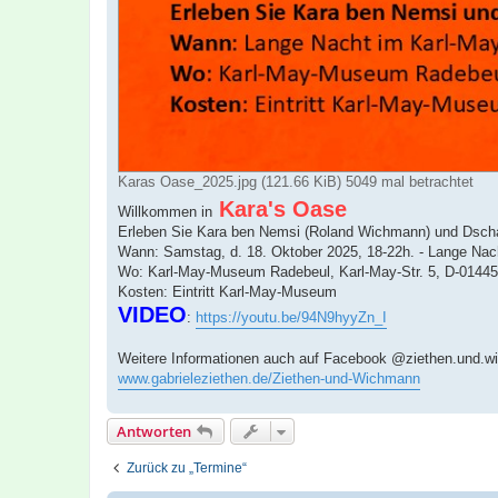
Karas Oase_2025.jpg (121.66 KiB) 5049 mal betrachtet
Kara's Oase
Willkommen in
Erleben Sie Kara ben Nemsi (Roland Wichmann) und Dschaf
Wann: Samstag, d. 18. Oktober 2025, 18-22h. - Lange Na
Wo: Karl-May-Museum Radebeul, Karl-May-Str. 5, D-0144
Kosten: Eintritt Karl-May-Museum
VIDEO
:
https://youtu.be/94N9hyyZn_I
Weitere Informationen auch auf Facebook @ziethen.und.
www.gabrieleziethen.de/Ziethen-und-Wichmann
Antworten
Zurück zu „Termine“