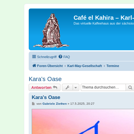
Café el Kahira – Kar
Das virtuelle Kaffeehaus aus der sächsi
Schnellzugriff
FAQ
Foren-Übersicht
Karl-May-Gesellschaft
Termine
Kara's Oase
Antworten
Kara's Oase
B
von
Gabriele Ziethen
»
17.5.2025, 20:27
e
i
t
r
a
g