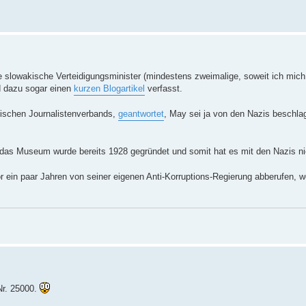
e slowakische Verteidigungsminister (mindestens zweimalige, soweit ich mich
 dazu sogar einen
kurzen Blogartikel
verfasst.
kischen Journalistenverbands,
geantwortet
, May sei ja von den Nazis beschla
 das Museum wurde bereits 1928 gegründet und somit hat es mit den Nazis ni
 ein paar Jahren von seiner eigenen Anti-Korruptions-Regierung abberufen, we
 Nr. 25000.