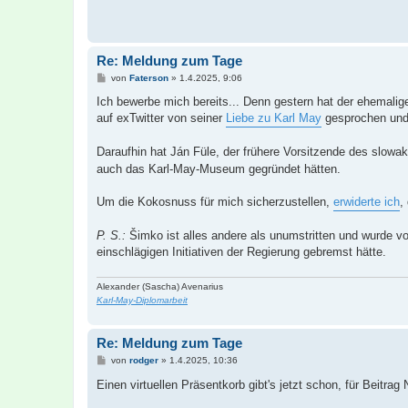
Re: Meldung zum Tage
B
von
Faterson
»
1.4.2025, 9:06
e
i
Ich bewerbe mich bereits... Denn gestern hat der ehemalig
t
auf exTwitter von seiner
Liebe zu Karl May
gesprochen und
r
a
g
Daraufhin hat Ján Füle, der frühere Vorsitzende des slowa
auch das Karl-May-Museum gegründet hätten.
Um die Kokosnuss für mich sicherzustellen,
erwiderte ich
,
P. S.:
Šimko ist alles andere als unumstritten und wurde vor
einschlägigen Initiativen der Regierung gebremst hätte.
Alexander (Sascha) Avenarius
Karl-May-Diplomarbeit
Re: Meldung zum Tage
B
von
rodger
»
1.4.2025, 10:36
e
i
Einen virtuellen Präsentkorb gibt's jetzt schon, für Beitrag
t
r