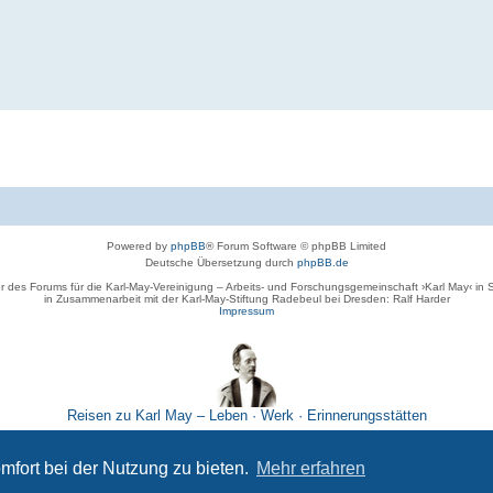
Powered by
phpBB
® Forum Software © phpBB Limited
Deutsche Übersetzung durch
phpBB.de
r des Forums für die Karl-May-Vereinigung – Arbeits- und Forschungsgemeinschaft ›Karl May‹ in
in Zusammenarbeit mit der Karl-May-Stiftung Radebeul bei Dresden: Ralf Harder
Impressum
Reisen zu Karl May – Leben · Werk · Erinnerungsstätten
Datenschutz
|
Nutzungsbedingungen
mfort bei der Nutzung zu bieten.
Mehr erfahren