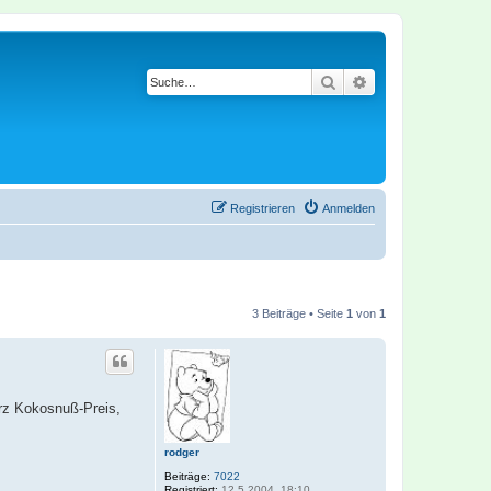
Suche
Erweiterte Suche
Registrieren
Anmelden
3 Beiträge • Seite
1
von
1
urz Kokosnuß-Preis,
rodger
Beiträge:
7022
Registriert:
12.5.2004, 18:10