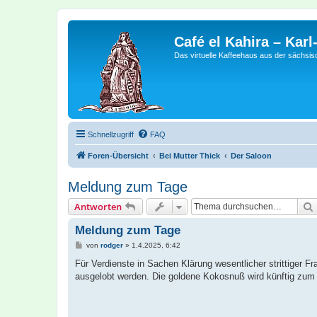
Café el Kahira – Kar
Das virtuelle Kaffeehaus aus der sächsi
Schnellzugriff
FAQ
Foren-Übersicht
Bei Mutter Thick
Der Saloon
Meldung zum Tage
Antworten
Meldung zum Tage
B
von
rodger
»
1.4.2025, 6:42
e
i
Für Verdienste in Sachen Klärung wesentlicher strittiger F
t
ausgelobt werden. Die goldene Kokosnuß wird künftig zum 1
r
a
g