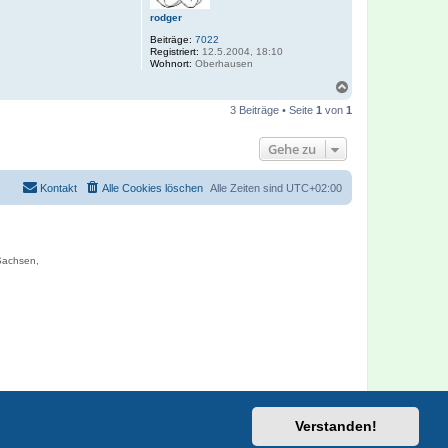
o
rodger
n
Beiträge:
7022
Registriert:
12.5.2004, 18:10
Wohnort:
Oberhausen
N
a
3 Beiträge • Seite
1
von
1
c
h
o
Gehe zu
b
e
n
Kontakt
Alle Cookies löschen
Alle Zeiten sind
UTC+02:00
 Sachsen,
Verstanden!