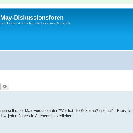
l-May-Diskussionsforen
schen Heimat des Dichters lädt ein zum Gespräch
Suche
Erweiterte Suche
ragen soll unter May-Forschern der "Wer hat die Kokosnuß geklaut" - Preis, k
.4. jeden Jahres in Altchemnitz verliehen.