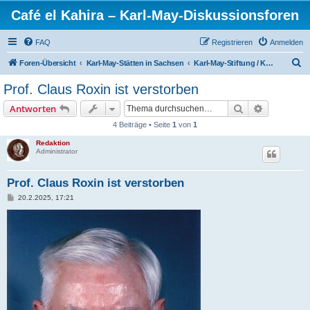
Café el Kahira – Karl-May-Diskussionsforen
FAQ
Registrieren
Anmelden
S
Foren-Übersicht
Karl-May-Stätten in Sachsen
Karl-May-Stiftung / Karl-May-Museum / Förderverein
u
Prof. Claus Roxin ist verstorben
c
Suche
Erweiterte
Antworten
h
4 Beiträge • Seite
1
von
1
e
Redaktion
Administrator
Prof. Claus Roxin ist verstorben
B
20.2.2025, 17:21
e
i
t
r
a
g