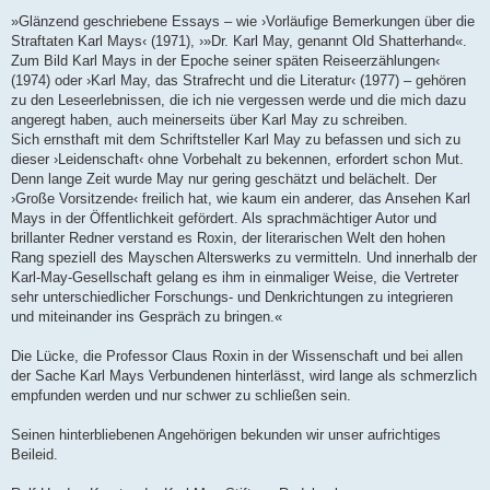
»Glänzend geschriebene Essays – wie ›Vorläufige Bemerkungen über die
Straftaten Karl Mays‹ (1971), ›»Dr. Karl May, genannt Old Shatterhand«.
Zum Bild Karl Mays in der Epoche seiner späten Reiseerzählungen‹
(1974) oder ›Karl May, das Strafrecht und die Literatur‹ (1977) – gehören
zu den Leseerlebnissen, die ich nie vergessen werde und die mich dazu
angeregt haben, auch meinerseits über Karl May zu schreiben.
Sich ernsthaft mit dem Schriftsteller Karl May zu befassen und sich zu
dieser ›Leidenschaft‹ ohne Vorbehalt zu bekennen, erfordert schon Mut.
Denn lange Zeit wurde May nur gering geschätzt und belächelt. Der
›Große Vorsitzende‹ freilich hat, wie kaum ein anderer, das Ansehen Karl
Mays in der Öffentlichkeit gefördert. Als sprachmächtiger Autor und
brillanter Redner verstand es Roxin, der literarischen Welt den hohen
Rang speziell des Mayschen Alterswerks zu vermitteln. Und innerhalb der
Karl-May-Gesellschaft gelang es ihm in einmaliger Weise, die Vertreter
sehr unterschiedlicher Forschungs- und Denkrichtungen zu integrieren
und miteinander ins Gespräch zu bringen.«
Die Lücke, die Professor Claus Roxin in der Wissenschaft und bei allen
der Sache Karl Mays Verbundenen hinterlässt, wird lange als schmerzlich
empfunden werden und nur schwer zu schließen sein.
Seinen hinterbliebenen Angehörigen bekunden wir unser aufrichtiges
Beileid.