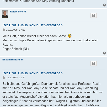
Ralf Harder, Kurator der Karl-May-Stiftung Radebeul
Roger Schenk
Re: Prof. Claus Roxin ist verstorben
B
20.2.2025, 17:31
e
i
Mein Gott, schon wieder einer der alten Garde.
t
Mein aufrichtiges Beileid allen Angehörigen, Freunden und Bekannten
r
a
Roxins.
g
Roger Schenk (NL)
Ekkehard Bartsch
Re: Prof. Claus Roxin ist verstorben
B
21.2.2025, 11:47
e
i
Es bleibt das Gefühl großer Dankbarkeit für alles, was Professor Roxin
t
mit Karl May, der Karl-May-Gesellschaft und der Karl-May-Forschung
r
a
verbindet. Unvergesslich sind mir die zahlreichen Gespräche mit ihm, wo
g
er stets "auf Augenhöhe" diskutiert hat, niemals mit erhobenem
Zeigefinger. Er hat es verstanden hat, Wogen zu glätten und schließlich
sogar einen gemeinsamen Weg von Karl-May-Gesellschaft, Karl-May-