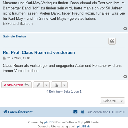
Museum und Karl-May-Verlag zu finden. Dass einmal ein Text von ihm im
Bamberger Band "Ich" zu finden sein wird, hätte man sich vor 50 Jahren
nicht träumen lassen. Vielen Dank, lieber Freund Roxin, für alles, was Sie
für Karl May - und im Sinne Karl Mays - geleistet haben.
Ekkehard Bartsch
Gabriele Ziethen
Re: Prof. Claus Roxin ist verstorben
B
21.2.2025, 12:00
e
i
Claus Roxin als vielseitiger und engagierter Autor und Forscher wird uns
t
immer Vorbild bleiben.
r
a
g
Antworten
4 Beiträge • Seite
1
von
1
Gehe zu
Foren-Übersicht
Alle Zeiten sind
UTC+02:00
Powered by
phpBB
® Forum Software © phpBB Limited
Deutsche Übersetzung durch
phpBB.de