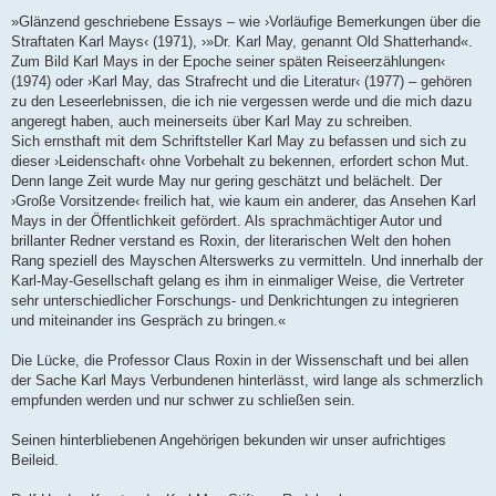
»Glänzend geschriebene Essays – wie ›Vorläufige Bemerkungen über die
Straftaten Karl Mays‹ (1971), ›»Dr. Karl May, genannt Old Shatterhand«.
Zum Bild Karl Mays in der Epoche seiner späten Reiseerzählungen‹
(1974) oder ›Karl May, das Strafrecht und die Literatur‹ (1977) – gehören
zu den Leseerlebnissen, die ich nie vergessen werde und die mich dazu
angeregt haben, auch meinerseits über Karl May zu schreiben.
Sich ernsthaft mit dem Schriftsteller Karl May zu befassen und sich zu
dieser ›Leidenschaft‹ ohne Vorbehalt zu bekennen, erfordert schon Mut.
Denn lange Zeit wurde May nur gering geschätzt und belächelt. Der
›Große Vorsitzende‹ freilich hat, wie kaum ein anderer, das Ansehen Karl
Mays in der Öffentlichkeit gefördert. Als sprachmächtiger Autor und
brillanter Redner verstand es Roxin, der literarischen Welt den hohen
Rang speziell des Mayschen Alterswerks zu vermitteln. Und innerhalb der
Karl-May-Gesellschaft gelang es ihm in einmaliger Weise, die Vertreter
sehr unterschiedlicher Forschungs- und Denkrichtungen zu integrieren
und miteinander ins Gespräch zu bringen.«
Die Lücke, die Professor Claus Roxin in der Wissenschaft und bei allen
der Sache Karl Mays Verbundenen hinterlässt, wird lange als schmerzlich
empfunden werden und nur schwer zu schließen sein.
Seinen hinterbliebenen Angehörigen bekunden wir unser aufrichtiges
Beileid.