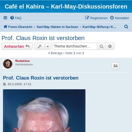
Café el Kahira – Karl-May-Diskussionsforen
FAQ
Registrieren
Anmelden
S
Foren-Übersicht
Karl-May-Stätten in Sachsen
Karl-May-Stiftung / Karl-May-Museum / Förderverein
u
Prof. Claus Roxin ist verstorben
c
Suche
Erweiterte
Antworten
h
4 Beiträge • Seite
1
von
1
e
Redaktion
Administrator
Prof. Claus Roxin ist verstorben
B
20.2.2025, 17:21
e
i
t
r
a
g