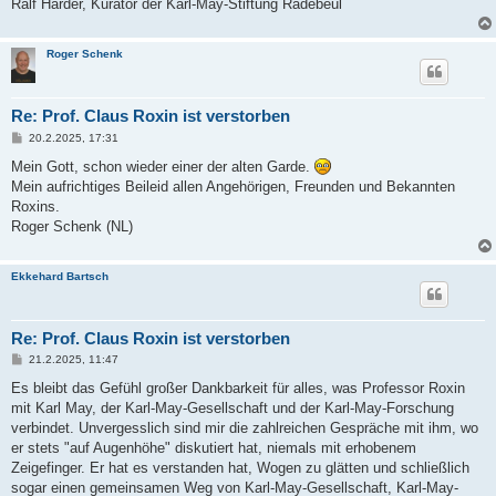
Ralf Harder, Kurator der Karl-May-Stiftung Radebeul
Roger Schenk
Re: Prof. Claus Roxin ist verstorben
B
20.2.2025, 17:31
e
i
Mein Gott, schon wieder einer der alten Garde.
t
Mein aufrichtiges Beileid allen Angehörigen, Freunden und Bekannten
r
a
Roxins.
g
Roger Schenk (NL)
Ekkehard Bartsch
Re: Prof. Claus Roxin ist verstorben
B
21.2.2025, 11:47
e
i
Es bleibt das Gefühl großer Dankbarkeit für alles, was Professor Roxin
t
mit Karl May, der Karl-May-Gesellschaft und der Karl-May-Forschung
r
a
verbindet. Unvergesslich sind mir die zahlreichen Gespräche mit ihm, wo
g
er stets "auf Augenhöhe" diskutiert hat, niemals mit erhobenem
Zeigefinger. Er hat es verstanden hat, Wogen zu glätten und schließlich
sogar einen gemeinsamen Weg von Karl-May-Gesellschaft, Karl-May-