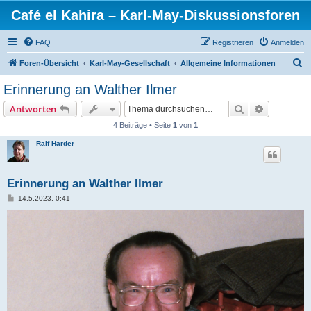
Café el Kahira – Karl-May-Diskussionsforen
FAQ
Registrieren
Anmelden
S
Foren-Übersicht
Karl-May-Gesellschaft
Allgemeine Informationen
u
Erinnerung an Walther Ilmer
c
Suche
Erweiterte
Antworten
h
4 Beiträge • Seite
1
von
1
e
Ralf Harder
Erinnerung an Walther Ilmer
B
14.5.2023, 0:41
e
i
t
r
a
g