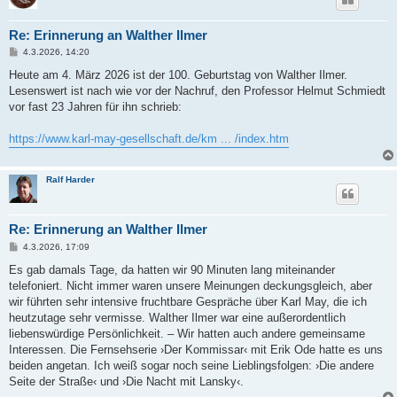
Re: Erinnerung an Walther Ilmer
B
4.3.2026, 14:20
e
i
Heute am 4. März 2026 ist der 100. Geburtstag von Walther Ilmer.
t
Lesenswert ist nach wie vor der Nachruf, den Professor Helmut Schmiedt
r
a
vor fast 23 Jahren für ihn schrieb:
g
https://www.karl-may-gesellschaft.de/km ... /index.htm
Ralf Harder
Re: Erinnerung an Walther Ilmer
B
4.3.2026, 17:09
e
i
Es gab damals Tage, da hatten wir 90 Minuten lang miteinander
t
telefoniert. Nicht immer waren unsere Meinungen deckungsgleich, aber
r
a
wir führten sehr intensive fruchtbare Gespräche über Karl May, die ich
g
heutzutage sehr vermisse. Walther Ilmer war eine außerordentlich
liebenswürdige Persönlichkeit. – Wir hatten auch andere gemeinsame
Interessen. Die Fernsehserie ›Der Kommissar‹ mit Erik Ode hatte es uns
beiden angetan. Ich weiß sogar noch seine Lieblingsfolgen: ›Die andere
Seite der Straße‹ und ›Die Nacht mit Lansky‹.