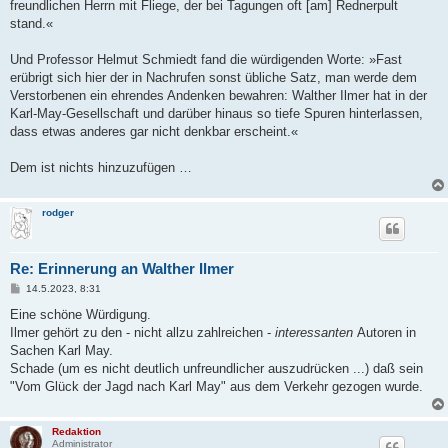
freundlichen Herrn mit Fliege, der bei Tagungen oft [am] Rednerpult
stand.«
Und Professor Helmut Schmiedt fand die würdigenden Worte: »Fast
erübrigt sich hier der in Nachrufen sonst übliche Satz, man werde dem
Verstorbenen ein ehrendes Andenken bewahren: Walther Ilmer hat in der
Karl-May-Gesellschaft und darüber hinaus so tiefe Spuren hinterlassen,
dass etwas anderes gar nicht denkbar erscheint.«
Dem ist nichts hinzuzufügen …
rodger
Re: Erinnerung an Walther Ilmer
B
14.5.2023, 8:31
e
i
Eine schöne Würdigung.
t
Ilmer gehört zu den - nicht allzu zahlreichen -
interessanten
Autoren in
r
a
Sachen Karl May.
g
Schade (um es nicht deutlich unfreundlicher auszudrücken ...) daß sein
"Vom Glück der Jagd nach Karl May" aus dem Verkehr gezogen wurde.
Redaktion
Administrator