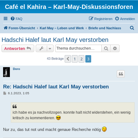
Café el Kahira – Karl-May-Diskussionsforen
FAQ
Registrieren
Anmelden
S
Foren-Übersicht
Karl May – Leben und Werk
Briefe und Nachlass
u
Hadschi Halef laut Karl May verstorben
c
Suche
Erweiterte
Antworten
h
e
1
2
3
Vorherige
43 Beiträge
Doro
Re: Hadschi Halef laut Karl May verstorben
B
6.1.2023, 1:05
e
i
t
r
a
ich habe es ja nachvollzogen. konnte halt nicht widerstehen, ein wenig
g
kritisch zu kommentieren.
Nur zu, das tut not und macht genaue Recherche nötig