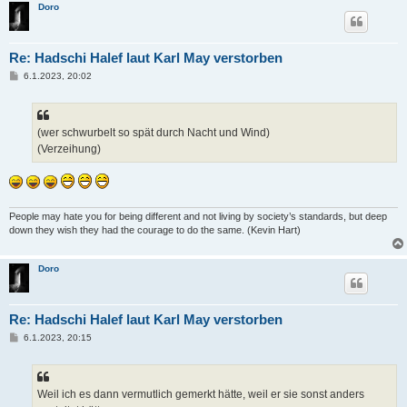
Doro
Re: Hadschi Halef laut Karl May verstorben
B
6.1.2023, 20:02
e
i
t
r
a
(wer schwurbelt so spät durch Nacht und Wind)
g
(Verzeihung)
People may hate you for being different and not living by society’s standards, but deep
down they wish they had the courage to do the same. (Kevin Hart)
Doro
Re: Hadschi Halef laut Karl May verstorben
B
6.1.2023, 20:15
e
i
t
r
a
Weil ich es dann vermutlich gemerkt hätte, weil er sie sonst anders
g