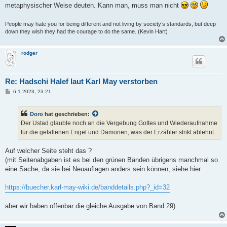
metaphysischer Weise deuten. Kann man, muss man nicht
People may hate you for being different and not living by society’s standards, but deep
down they wish they had the courage to do the same. (Kevin Hart)
rodger
Re: Hadschi Halef laut Karl May verstorben
B
6.1.2023, 23:21
e
i
t
Doro
hat geschrieben:
r
a
Der Ustad glaubte noch an die Vergebung Gottes und Wiederaufnahme
g
für die gefallenen Engel und Dämonen, was der Erzähler strikt ablehnt.
Auf welcher Seite steht das ?
(mit Seitenabgaben ist es bei den grünen Bänden übrigens manchmal so
eine Sache, da sie bei Neuauflagen anders sein können, siehe hier
https://buecher.karl-may-wiki.de/banddetails.php?_id=32
aber wir haben offenbar die gleiche Ausgabe von Band 29)