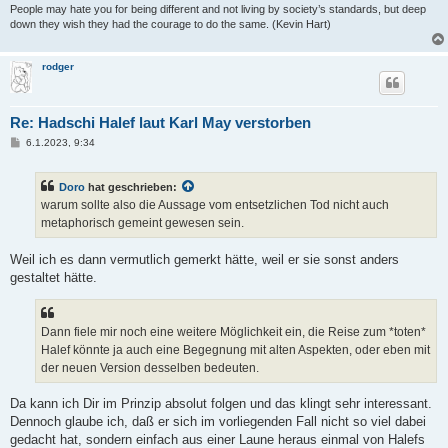
People may hate you for being different and not living by society’s standards, but deep
down they wish they had the courage to do the same. (Kevin Hart)
rodger
Re: Hadschi Halef laut Karl May verstorben
B
6.1.2023, 9:34
e
i
t
Doro
hat geschrieben:
r
a
warum sollte also die Aussage vom entsetzlichen Tod nicht auch
g
metaphorisch gemeint gewesen sein.
Weil ich es dann vermutlich gemerkt hätte, weil er sie sonst anders
gestaltet hätte.
Dann fiele mir noch eine weitere Möglichkeit ein, die Reise zum *toten*
Halef könnte ja auch eine Begegnung mit alten Aspekten, oder eben mit
der neuen Version desselben bedeuten.
Da kann ich Dir im Prinzip absolut folgen und das klingt sehr interessant.
Dennoch glaube ich, daß er sich im vorliegenden Fall nicht so viel dabei
gedacht hat, sondern einfach aus einer Laune heraus einmal von Halefs