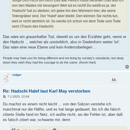
Sorge Dich nicht um mich! Das alte Fleisch muss herunter! Das lass ich
von den Maden mir besorgen! Weh tut es nicht! Du weißt es ja: der
'Hadschi' hat zu sterben; ich gebe ihn den Würmern hier, die seine
Totengräber sind. Der 'Halef' aber bleibt. Den können Sie nichts tun,
weil er nicht sterblich ist. So werde ich schon vor dem Tode vom Tode
sein! (Traum des Hadschi)
Das wäre ein grauenhafter Tod, obwohl es um den Erzähler geht, nennt er
den Hadschi ... welcher als unsterblich, also in Seelenform weiter 'ist'.
Das wäre eine neue Ebene und kein Andersüberlegen ...
People may hate you for being different and not living by society’s standards, but deep
down they wish they had the courage to do the same. (Kevin Hart)
rodger
Re: Hadschi Halef laut Karl May verstorben
B
7.1.2023, 22:04
e
i
Du machst es einem nicht leicht ... von den Sätzen verstehe ich
t
manchmal nur die Hälfte, und es hat lange gedauert, bis ich die falsch
r
a
zitierte Stelle fand im Netz, ich wußte nicht, wo der Fehler ist, aber daß
g
es falsch zitiert war, schwante mir, denn