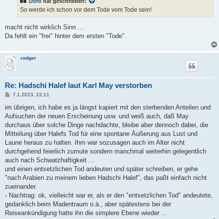
Doro
hat geschrieben:
So werde ich schon vor dem Tode vom Tode sein!
macht nicht wirklich Sinn ...
Da fehlt ein "frei" hinter dem ersten "Tode".
rodger
Re: Hadschi Halef laut Karl May verstorben
B
7.1.2023, 22:11
e
i
im übrigen, ich habe es ja längst kapiert mit den sterbenden Anteilen und
t
Aufsuchen der neuen Erscheinung usw. und weiß auch, daß May
r
a
durchaus über solche Dinge nachdachte, bleibe aber dennoch dabei, die
g
Mitteilung über Halefs Tod für eine spontane Äußerung aus Lust und
Laune heraus zu halten. Ihm war sozusagen auch im Alter nicht
durchgehend feierlich zumute sondern manchmal weiterhin gelegentlich
auch nach Schwatzhaftigkeit ...
und einen entsetzlichen Tod andeuten und später schreiben, er gehe
"nach Arabien zu meinem lieben Hadschi Halef", das paßt einfach nicht
zueinander.
- Nachtrag: ok, vielleicht war er, als er den "entsetzlichen Tod" andeutete,
gedanklich beim Madentraum o.ä., aber spätestens bei der
Reiseankündigung hatte ihn die simplere Ebene wieder ...