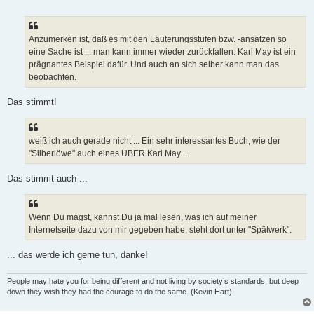
e
i
t
r
a
Anzumerken ist, daß es mit den Läuterungsstufen bzw. -ansätzen so
g
eine Sache ist ... man kann immer wieder zurückfallen. Karl May ist ein
prägnantes Beispiel dafür. Und auch an sich selber kann man das
beobachten.
Das stimmt!
weiß ich auch gerade nicht ... Ein sehr interessantes Buch, wie der
"Silberlöwe" auch eines ÜBER Karl May ...
Das stimmt auch ...
Wenn Du magst, kannst Du ja mal lesen, was ich auf meiner
Internetseite dazu von mir gegeben habe, steht dort unter "Spätwerk".
... das werde ich gerne tun, danke!
People may hate you for being different and not living by society’s standards, but deep
down they wish they had the courage to do the same. (Kevin Hart)