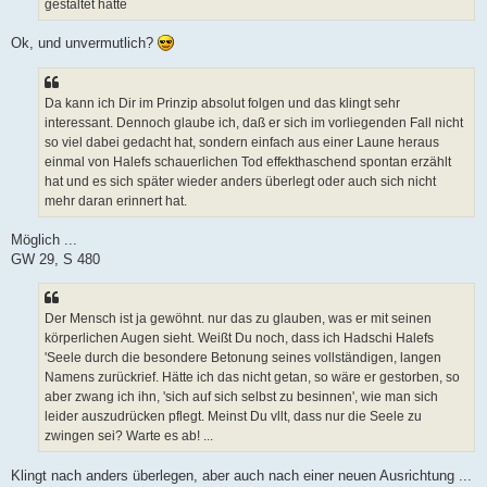
gestaltet hätte
Ok, und unvermutlich?
Da kann ich Dir im Prinzip absolut folgen und das klingt sehr
interessant. Dennoch glaube ich, daß er sich im vorliegenden Fall nicht
so viel dabei gedacht hat, sondern einfach aus einer Laune heraus
einmal von Halefs schauerlichen Tod effekthaschend spontan erzählt
hat und es sich später wieder anders überlegt oder auch sich nicht
mehr daran erinnert hat.
Möglich ...
GW 29, S 480
Der Mensch ist ja gewöhnt. nur das zu glauben, was er mit seinen
körperlichen Augen sieht. Weißt Du noch, dass ich Hadschi Halefs
'Seele durch die besondere Betonung seines vollständigen, langen
Namens zurückrief. Hätte ich das nicht getan, so wäre er gestorben, so
aber zwang ich ihn, 'sich auf sich selbst zu besinnen', wie man sich
leider auszudrücken pflegt. Meinst Du vllt, dass nur die Seele zu
zwingen sei? Warte es ab! ...
Klingt nach anders überlegen, aber auch nach einer neuen Ausrichtung ...