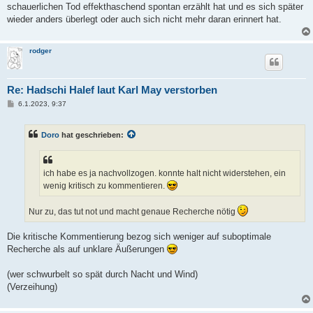
schauerlichen Tod effekthaschend spontan erzählt hat und es sich später
wieder anders überlegt oder auch sich nicht mehr daran erinnert hat.
rodger
Re: Hadschi Halef laut Karl May verstorben
B
6.1.2023, 9:37
e
i
t
Doro
hat geschrieben:
r
a
g
ich habe es ja nachvollzogen. konnte halt nicht widerstehen, ein
wenig kritisch zu kommentieren.
Nur zu, das tut not und macht genaue Recherche nötig
Die kritische Kommentierung bezog sich weniger auf suboptimale
Recherche als auf unklare Äußerungen
(wer schwurbelt so spät durch Nacht und Wind)
(Verzeihung)