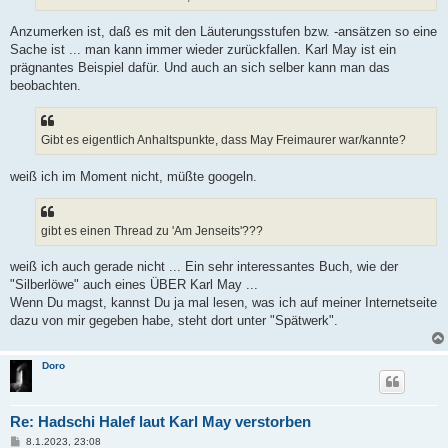
Anzumerken ist, daß es mit den Läuterungsstufen bzw. -ansätzen so eine
Sache ist ... man kann immer wieder zurückfallen. Karl May ist ein
prägnantes Beispiel dafür. Und auch an sich selber kann man das
beobachten.
Gibt es eigentlich Anhaltspunkte, dass May Freimaurer war/kannte?
weiß ich im Moment nicht, müßte googeln.
gibt es einen Thread zu 'Am Jenseits'???
weiß ich auch gerade nicht ... Ein sehr interessantes Buch, wie der
"Silberlöwe" auch eines ÜBER Karl May ...
Wenn Du magst, kannst Du ja mal lesen, was ich auf meiner Internetseite
dazu von mir gegeben habe, steht dort unter "Spätwerk".
Doro
Re: Hadschi Halef laut Karl May verstorben
B
8.1.2023, 23:08