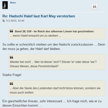
Doro
Re: Hadschi Halef laut Karl May verstorben
B
5.2.2023, 22:40
e
i
t
Band 28, GW - Im Reich des silbernen Löwen hat geschrieben:
r
a
... wenn Halef erwacht um zu sterben ...
g
So sollte er schrecklich sterben um den Hadschi zurückzulassen ... Denn
der muss ja gehen, der Halef darf bleiben.
Wieder bei sich! ... Wer ist dieser 'sich'? Dieser 'er' oder diese 'sie'?
Dieses Wesen, diese Persönlichkeit?
Starke Frage!
... Aber die Seele des Leidenden darf nicht bloss können, sondern sie
muss auch wollen
Ein ganzheitlicher Ansatz, sehr interessant ... Ich frage mich, wie er zu
diesen Einsichten kommt ...