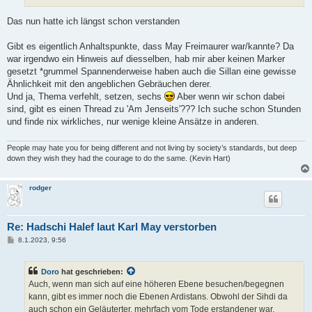
Das nun hatte ich längst schon verstanden
Gibt es eigentlich Anhaltspunkte, dass May Freimaurer war/kannte? Da
war irgendwo ein Hinweis auf diesselben, hab mir aber keinen Marker
gesetzt *grummel Spannenderweise haben auch die Sillan eine gewisse
Ähnlichkeit mit den angeblichen Gebräuchen derer.
Und ja, Thema verfehlt, setzen, sechs
Aber wenn wir schon dabei
sind, gibt es einen Thread zu 'Am Jenseits'??? Ich suche schon Stunden
und finde nix wirkliches, nur wenige kleine Ansätze in anderen.
People may hate you for being different and not living by society’s standards, but deep
down they wish they had the courage to do the same. (Kevin Hart)
rodger
Re: Hadschi Halef laut Karl May verstorben
B
8.1.2023, 9:56
e
i
t
Doro
hat geschrieben:
r
a
Auch, wenn man sich auf eine höheren Ebene besuchen/begegnen
g
kann, gibt es immer noch die Ebenen Ardistans. Obwohl der Sihdi da
auch schon ein Geläuterter, mehrfach vom Tode erstandener war.