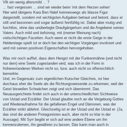
Vllt ein wenig altersmild ... ?
... fast vergessen ... sind wir wieder beim 'mit dem Herzen sehen'
Hier wird übrigens Kara Ben Halef keinneswegs als blasse Figur
dargestellt, sondern mit wichtigsten Aufgaben betraut und betont, dass er
still und besonnen und sogar äußerst feinfühlig ist. Dabei aber mutig und
furchtlos, ohne das unüberlegte Draufgängertum und die Angeberei seines
Vaters. Auch mild und tiefsinnig, mit (meiner Meinung nach)
vielschichtigen Facetten. Auch wenn er nicht die erste Geige in der
Heldenriege spielt ist er doch bei den wichtigen Vorgängen involviert und
wird mit seinen positiven Eigenschaften hervorgehoben.
Was mir noch auffiel, dass dem Hengst mit der Funkenmähne (und nicht
nur dem) eine Seele zugestanden wird, was ich in der Form in
früheren/anderen Werken nicht so, bzw. auch nicht so offensichtlich
bemerkte.
Und, im Gegensatz zum eigentlichen Kutscher Gleichnis, ist hier
durchaus eher die Seele als die Richtungsweisende zu erkennen, weil der
Geist bisweilen Schwächen zeigt und sich übernimmt. Das
Neuausgerichtete findet sich auch in der unterschiedlichen Sichtweise
von Ustad und Erzähler. Der Ustad glaubte noch an die Vergebung Gottes
und Wiederaufnahme für die gefallenen Engel und Dämonen, was der
Erzähler strikt ablehnt. Gleichzeitig ist er der Ustad und der Ustad er. (Ja,
das sind die anderen Protagonisten auch, aber nicht so klar in der
Aussage). Mit Syrr begibt er sich auf eine andere Ebene um ihn
kennenzulernen, ihn gewähren zu lassen. Das kann man auch in