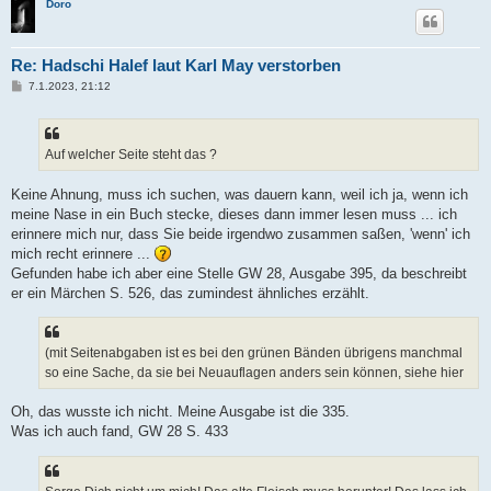
Doro
Re: Hadschi Halef laut Karl May verstorben
B
7.1.2023, 21:12
e
i
t
r
a
Auf welcher Seite steht das ?
g
Keine Ahnung, muss ich suchen, was dauern kann, weil ich ja, wenn ich
meine Nase in ein Buch stecke, dieses dann immer lesen muss ... ich
erinnere mich nur, dass Sie beide irgendwo zusammen saßen, 'wenn' ich
mich recht erinnere ...
Gefunden habe ich aber eine Stelle GW 28, Ausgabe 395, da beschreibt
er ein Märchen S. 526, das zumindest ähnliches erzählt.
(mit Seitenabgaben ist es bei den grünen Bänden übrigens manchmal
so eine Sache, da sie bei Neuauflagen anders sein können, siehe hier
Oh, das wusste ich nicht. Meine Ausgabe ist die 335.
Was ich auch fand, GW 28 S. 433