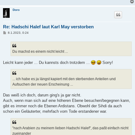
Doro
Re: Hadschi Halef laut Karl May verstorben
B
8.1.2023, 0:24
e
i
t
r
a
Du machst es einem nicht leicht ...
g
Leicht kann jeder ... Du kannsts doch trotzdem ...
Sorry!
... ich habe es ja längst kapiert mit den sterbenden Anteilen und
Aufsuchen der neuen Erscheinung ...
Das weiß ich doch, darum ging's ja gar nicht.
Auch, wenn man sich auf eine höheren Ebene besuchen/begegnen kann,
gibt es immer noch die Ebenen Ardistans. Obwohl der Sihdi da auch
schon ein Geläuterter, mehrfach vom Tode erstandener war.
"nach Arabien zu meinem lieben Hadschi Halef", das paßt einfach nicht
zueinander