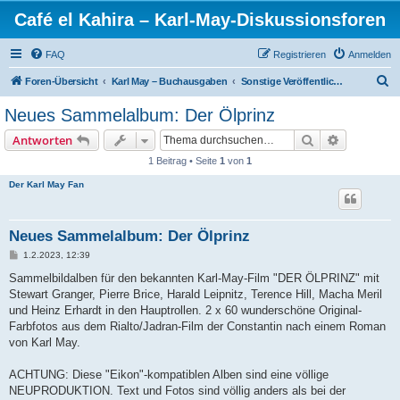
Café el Kahira – Karl-May-Diskussionsforen
FAQ
Registrieren
Anmelden
S
Foren-Übersicht
Karl May – Buchausgaben
Sonstige Veröffentlichungen
u
Neues Sammelalbum: Der Ölprinz
c
Suche
Erweiterte
Antworten
h
1 Beitrag • Seite
1
von
1
e
Der Karl May Fan
Neues Sammelalbum: Der Ölprinz
B
1.2.2023, 12:39
e
i
Sammelbildalben für den bekannten Karl-May-Film "DER ÖLPRINZ" mit
t
Stewart Granger, Pierre Brice, Harald Leipnitz, Terence Hill, Macha Meril
r
a
und Heinz Erhardt in den Hauptrollen. 2 x 60 wunderschöne Original-
g
Farbfotos aus dem Rialto/Jadran-Film der Constantin nach einem Roman
von Karl May.
ACHTUNG: Diese "Eikon"-kompatiblen Alben sind eine völlige
NEUPRODUKTION. Text und Fotos sind völlig anders als bei der