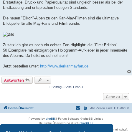
Erstauflage. Druck- und Papierqualität sind ungleich besser als bei der
Erstfassung und entsprechen heutigen Standards.
Die neuen "Eikon"-Alben zu den Karl-May-Filmen sind die ultimative
Bildquelle für alle May-Fans und Filmfreunde.
Zusätzlich gibt es noch ein echtes Fan-Highlight: die "First Edition"
50 Exemplare mit einzigartigem Hologramm-Aufkleber in jeder Innenseite
des Albums. Da heißt es schnell sein!
Jetzt bestellen unter:
http://www.derkarlmayfan.de
Antworten
1 Beitrag • Seite
1
von
1
Gehe zu
Foren-Übersicht
Alle Zeiten sind
UTC+02:00
Powered by
phpBB
® Forum Software © phpBB Limited
Deutsche Übersetzung durch
phpBB.de
Betreiber des Forums für die Karl-May-Vereinigung – Arbeits- und Forschungsgemeinschaft