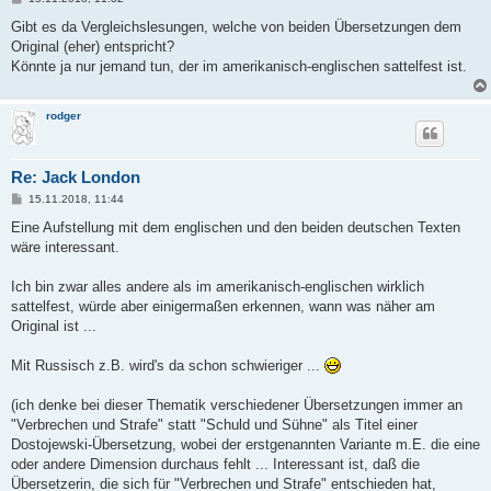
e
i
Gibt es da Vergleichslesungen, welche von beiden Übersetzungen dem
t
Original (eher) entspricht?
r
a
Könnte ja nur jemand tun, der im amerikanisch-englischen sattelfest ist.
g
rodger
Re: Jack London
B
15.11.2018, 11:44
e
i
Eine Aufstellung mit dem englischen und den beiden deutschen Texten
t
wäre interessant.
r
a
g
Ich bin zwar alles andere als im amerikanisch-englischen wirklich
sattelfest, würde aber einigermaßen erkennen, wann was näher am
Original ist ...
Mit Russisch z.B. wird's da schon schwieriger ...
(ich denke bei dieser Thematik verschiedener Übersetzungen immer an
"Verbrechen und Strafe" statt "Schuld und Sühne" als Titel einer
Dostojewski-Übersetzung, wobei der erstgenannten Variante m.E. die eine
oder andere Dimension durchaus fehlt ... Interessant ist, daß die
Übersetzerin, die sich für "Verbrechen und Strafe" entschieden hat,