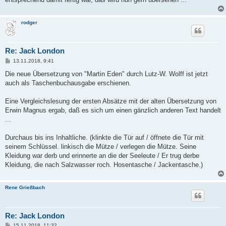
rodger
Re: Jack London
B
13.11.2018, 9:41
e
i
Die neue Übersetzung von "Martin Eden" durch Lutz-W. Wolff ist jetzt
t
auch als Taschenbuchausgabe erschienen.
r
a
g
Eine Vergleichslesung der ersten Absätze mit der alten Übersetzung von
Erwin Magnus ergab, daß es sich um einen gänzlich anderen Text handelt
...
Durchaus bis ins Inhaltliche. (klinkte die Tür auf / öffnete die Tür mit
seinem Schlüssel. linkisch die Mütze / verlegen die Mütze. Seine
Kleidung war derb und erinnerte an die der Seeleute / Er trug derbe
Kleidung, die nach Salzwasser roch. Hosentasche / Jackentasche.)
Rene Grießbach
Re: Jack London
B
15.11.2018, 11:32