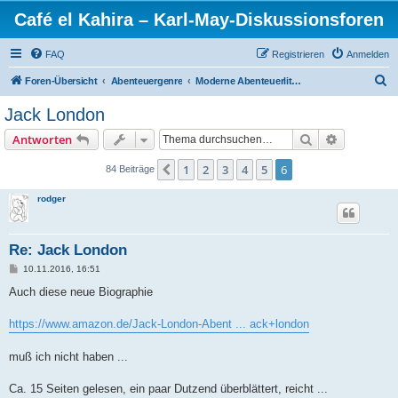
Café el Kahira – Karl-May-Diskussionsforen
FAQ
Registrieren
Anmelden
S
Foren-Übersicht
Abenteuergenre
Moderne Abenteuerliteratur (ab 20. Jh.)
u
Jack London
c
Suche
Erweiterte
Antworten
h
e
1
2
3
4
5
6
Vorherige
84 Beiträge
rodger
Re: Jack London
B
10.11.2016, 16:51
e
i
Auch diese neue Biographie
t
r
a
https://www.amazon.de/Jack-London-Abent ... ack+london
g
muß ich nicht haben ...
Ca. 15 Seiten gelesen, ein paar Dutzend überblättert, reicht ...