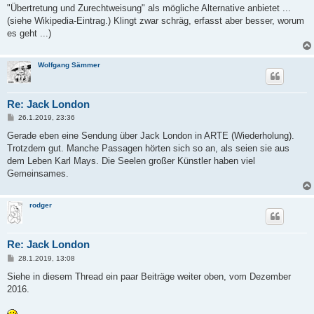
"Übertretung und Zurechtweisung" als mögliche Alternative anbietet ...
(siehe Wikipedia-Eintrag.) Klingt zwar schräg, erfasst aber besser, worum
es geht ...)
Wolfgang Sämmer
Re: Jack London
B
26.1.2019, 23:36
e
i
Gerade eben eine Sendung über Jack London in ARTE (Wiederholung).
t
Trotzdem gut. Manche Passagen hörten sich so an, als seien sie aus
r
a
dem Leben Karl Mays. Die Seelen großer Künstler haben viel
g
Gemeinsames.
rodger
Re: Jack London
B
28.1.2019, 13:08
e
i
Siehe in diesem Thread ein paar Beiträge weiter oben, vom Dezember
t
2016.
r
a
g