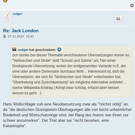
rodger
Re: Jack London
B
17.11.2022, 10:41
e
i
t
rodger
hat geschrieben:
r
a
(ich denke bei dieser Thematik verschiedener Übersetzungen immer an
g
"Verbrechen und Strafe" statt "Schuld und Sühne" als Titel einer
Dostojewski-Übersetzung, wobei der erstgenannten Variante m.E. die
eine oder andere Dimension durchaus fehlt ... Interessant ist, daß die
Übersetzerin, die sich für "Verbrechen und Strafe" entschieden hat,
"Übertretung und Zurechtweisung" als mögliche Alternative anbietet ...
(siehe Wikipedia-Eintrag.) Klingt zwar schräg, erfasst aber besser,
worum es geht ...)
Hans Wollschläger sah eine Neuübersetzung zwar als "höchst nötig" an,
da "die deutschen Dostojewski-Übertragungen alle von leicht unheimlicher
Biederkeit und Wortschatzenge sind; der Rang des Autors war ihnen nur
schwer anzumerken". Der Titel aber sei "recht besehen, eine
Katastrophe".