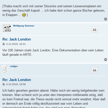
(Thalia macht sich mit seiner Sitzecke und seinen Leseexemplaren ein
wenig das Geschäft kaputt ... ich habe dort schon ganze Bücher gelesen,
in Etappen ...
)
Wolfgang Sämmer
Re: Jack London
B
4.12.2016, 16:21
e
i
Vor 100 Jahren starb Jack London. Eine Dokumentation über sein Leben
t
läuft gerade in ARTE.
r
a
g
rodger
Re: Jack London
B
4.12.2016, 16:56
e
i
Ich hab's gesehen gestern abend. Hätte noch ein wenig tiefgehender sein
t
können. Man scheint sich ja unter den Interpreten mittlerweile einig, daß
r
a
es kein Freitod war, die These wurde nicht einmal mehr erwähnt. Aber daß
g
er dennoch am Ende völlig desillusioniert war vom Leben und
entsprechend damit fertig war, das wird nun gern übersehen ...