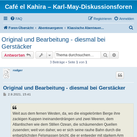
Café el Kahira – Karl-May-Diskussionsforen
FAQ
Registrieren
Anmelden
S
Foren-Übersicht
Abenteuergenre
Klassische Abenteuerliteratur (bis 19. Jh.)
u
Original und Bearbeitung - diesmal bei
c
Gerstäcker
h
Suche
Erweiterte
Antworten
e
3 Beiträge • Seite
1
von
1
rodger
Original und Bearbeitung - diesmal bei Gerstäcker
B
2.9.2021, 15:41
e
i
t
r
a
Weit aus dem fernen Westen, da, wo die eisgekrönten Berge ihre
g
zackigen Kuppen ineinanderdrängen und zwei Meeren, dem
Atlantischen wie dem Stillen Ozean, die schäumenden Quellen
zusenden; weit von daher, wo er sich seine rauhe Bahn durch die
entsetzlichsten Felsmassen bricht, die er entweder mit starkem Arm