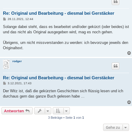
Re: Original und Bearbeitung - diesmal bei Gerstäcker
B
28.11.2021, 12:44
e
i
Solange dabei steht, dass es bearbeitet und/oder gekürzt (oder beides) ist
t
und das nicht als Original ausgegeben wird, mag es noch gehen.
r
a
g
Übrigens, um nicht missverstanden zu werden: ich bevorzuge jeweils den
Originaltext.
rodger
Re: Original und Bearbeitung - diesmal bei Gerstäcker
B
3.12.2021, 17:43
e
i
Der Witz ist, daß die gekürzten Geschichten sich flüssig lesen und ich
t
durchaus gern das ganze Buch gelesen habe ...
r
a
g
Antworten
3 Beiträge • Seite
1
von
1
Gehe zu