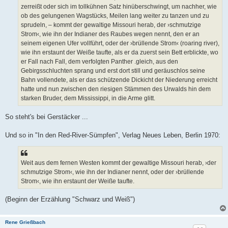
zerreißt oder sich im tollkühnen Satz hinüberschwingt, um nachher, wie
ob des gelungenen Wagstücks, Meilen lang weiter zu tanzen und zu
sprudeln, – kommt der gewaltige Missouri herab, der ›schmutzige
Strom‹, wie ihn der Indianer des Raubes wegen nennt, den er an
seinem eigenen Ufer vollführt, oder der ›brüllende Strom‹ (roaring river),
wie ihn erstaunt der Weiße taufte, als er da zuerst sein Bett erblickte, wo
er Fall nach Fall, dem verfolgten Panther .gleich, aus den
Gebirgsschluchten sprang und erst dort still und geräuschlos seine
Bahn vollendete, als er das schützende Dickicht der Niederung erreicht
hatte und nun zwischen den riesigen Stämmen des Urwalds hin dem
starken Bruder, dem Mississippi, in die Arme glitt.
So steht's bei Gerstäcker ...
Und so in "In den Red-River-Sümpfen", Verlag Neues Leben, Berlin 1970:
Weit aus dem fernen Westen kommt der gewaltige Missouri herab, ›der
schmutzige Strom‹, wie ihn der Indianer nennt, oder der ›brüllende
Strom‹, wie ihn erstaunt der Weiße taufte.
(Beginn der Erzählung "Schwarz und Weiß")
Rene Grießbach