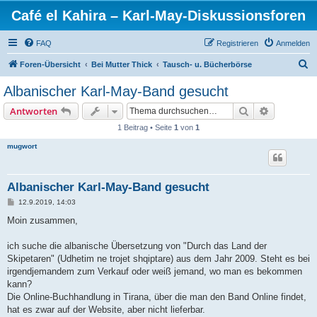
Café el Kahira – Karl-May-Diskussionsforen
FAQ
Registrieren
Anmelden
S
Foren-Übersicht
Bei Mutter Thick
Tausch- u. Bücherbörse
u
Albanischer Karl-May-Band gesucht
c
Suche
Erweiterte
Antworten
h
1 Beitrag • Seite
1
von
1
e
mugwort
Albanischer Karl-May-Band gesucht
B
12.9.2019, 14:03
e
i
Moin zusammen,
t
r
a
ich suche die albanische Übersetzung von "Durch das Land der
g
Skipetaren" (Udhetim ne trojet shqiptare) aus dem Jahr 2009. Steht es bei
irgendjemandem zum Verkauf oder weiß jemand, wo man es bekommen
kann?
Die Online-Buchhandlung in Tirana, über die man den Band Online findet,
hat es zwar auf der Website, aber nicht lieferbar.