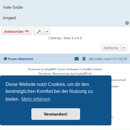
Viele Grüße
Irmgard
Antworten
1 Beitrag • Seite
1
von
1
Gehe zu
Foren-Übersicht
Alle Zeiten sind
UTC+02:00
Powered by
phpBB
® Forum Software © phpBB Limited
Deutsche Übersetzung durch
phpBB.de
Betreiber des Forums für die Karl-May-Vereinigung – Arbeits- und Forschungsgemeinschaft
›Karl May‹ in Sachsen,
Diese Website nutzt Cookies, um dir den
in Zusammenarbeit mit der Karl-May-Stiftung Radebeul bei Dresden: Ralf Harder
Impressum
bestmöglichen Komfort bei der Nutzung zu
bieten.
Mehr erfahren
Verstanden!
Reisen zu Karl May – Leben · Werk · Erinnerungsstätten
Datenschutz
|
Nutzungsbedingungen