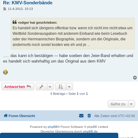
Re: KMV-Sonderbände
B
11.6.2012, 15:13
e
i
t
rodger hat geschrieben:
r
a
Es handelt sich übrigens offenbar bzw. wenn ich nicht irre nicht etwa um
g
Weltbild-Sonderausgaben mit anderem Einband wie beim Lesebuch
oder der Herrmannschen Biographie, sondern um die Originale, die
andernorts noch soviel kosten wie eh und je ...
..... das kann ich bestätigen --- habe soeben den Jeier-Band erhalten und
es handelt sich wahrhaftig um das Original aus dem KMV
Antworten
4 Beiträge • Seite
1
von
1
Gehe zu
Foren-Übersicht
Alle Zeiten sind
UTC+02:00
Powered by
phpBB
® Forum Software © phpBB Limited
Deutsche Übersetzung durch
phpBB.de