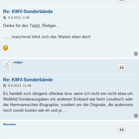
Re: KMV-Sonderbände
B
9.6.2012, 1:30
e
i
Danke für den Tip(p), Rüdiger....
t
r
a
...... manchmal lohnt sich das Warten eben doch
g
rodger
Re: KMV-Sonderbände
B
9.6.2012, 11:48
e
i
Es handelt sich übrigens offenbar bzw. wenn ich nicht irre nicht etwa um
t
Weltbild-Sonderausgaben mit anderem Einband wie beim Lesebuch oder
r
a
der Herrmannschen Biographie, sondern um die Originale, die andernorts
g
noch soviel kosten wie eh und je ...
Hermine