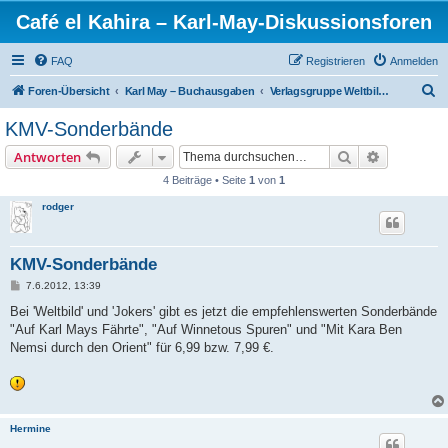
Café el Kahira – Karl-May-Diskussionsforen
FAQ
Registrieren
Anmelden
S
Foren-Übersicht
Karl May – Buchausgaben
Verlagsgruppe Weltbild Augsburg
u
KMV-Sonderbände
c
Suche
Erweiterte
Antworten
h
4 Beiträge • Seite
1
von
1
e
rodger
KMV-Sonderbände
B
7.6.2012, 13:39
e
i
Bei 'Weltbild' und 'Jokers' gibt es jetzt die empfehlenswerten Sonderbände
t
"Auf Karl Mays Fährte", "Auf Winnetous Spuren" und "Mit Kara Ben
r
a
Nemsi durch den Orient" für 6,99 bzw. 7,99 €.
g
Hermine