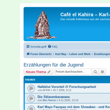
Café el Kahira – Kar
Das virtuelle Kaffeehaus aus der sächsi
Schnellzugriff
FAQ
Foren-Übersicht
Karl May – Leben und Werk
Erzählungen
Erzählungen für die Jugend
Suche
Erw
Neues Thema
THEMEN
Halbblut Vorurteil /// Forschungsarbeit
von
AFKM
»
30.7.2006, 8:13
Die Sklavenkarawane
von
Ben Nemsi
»
4.11.2025, 13:10
Karl Mays Fauxpas mit dem Slowaken - und K