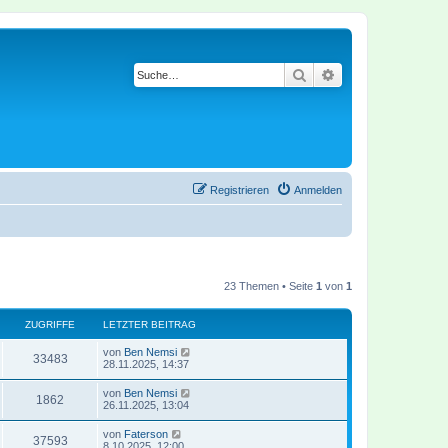
Suche
Erweiterte Suche
Registrieren
Anmelden
23 Themen • Seite
1
von
1
ZUGRIFFE
LETZTER BEITRAG
von
Ben Nemsi
33483
28.11.2025, 14:37
von
Ben Nemsi
1862
26.11.2025, 13:04
von
Faterson
37593
8.10.2025, 12:00