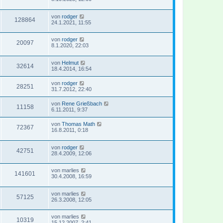
von
rodger
128864
24.1.2021, 11:55
von
rodger
20097
8.1.2020, 22:03
von
Helmut
32614
18.4.2014, 16:54
von
rodger
28251
31.7.2012, 22:40
von
Rene Grießbach
11158
6.11.2011, 9:37
von
Thomas Math
72367
16.8.2011, 0:18
von
rodger
42751
28.4.2009, 12:06
von
marlies
141601
30.4.2008, 16:59
von
marlies
57125
26.3.2008, 12:05
von
marlies
10319
15.12.2007, 2:41