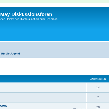
l-May-Diskussionsforen
schen Heimat des Dichters lädt ein zum Gespräch
 für die Jugend
eiterte Suche
ANTWORTEN
14
2
osovo
20