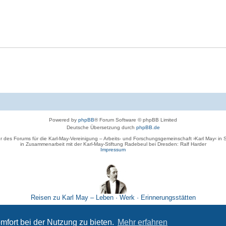
Powered by
phpBB
® Forum Software © phpBB Limited
Deutsche Übersetzung durch
phpBB.de
r des Forums für die Karl-May-Vereinigung – Arbeits- und Forschungsgemeinschaft ›Karl May‹ in
in Zusammenarbeit mit der Karl-May-Stiftung Radebeul bei Dresden: Ralf Harder
Impressum
Reisen zu Karl May – Leben · Werk · Erinnerungsstätten
Datenschutz
|
Nutzungsbedingungen
mfort bei der Nutzung zu bieten.
Mehr erfahren