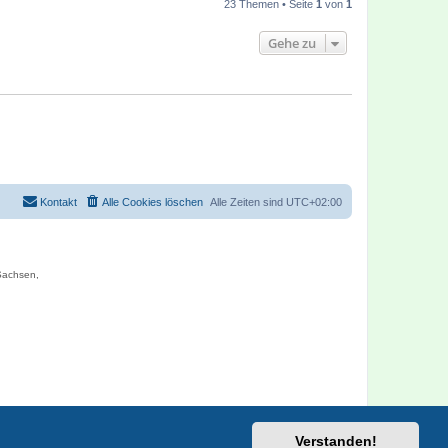
23 Themen • Seite
1
von
1
Gehe zu
Kontakt
Alle Cookies löschen
Alle Zeiten sind
UTC+02:00
 Sachsen,
Verstanden!