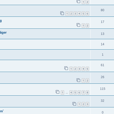
1
2
80
1
2
3
4
5
6
ng
17
1
2
äger
13
14
1
61
1
2
3
4
5
26
1
2
115
1
4
5
6
7
8
…
32
1
2
3
es'
0