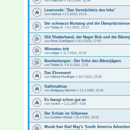
von
Faterson
»
19.2.2008, 10:36
Leserunde: "Das Vermächtnis des Inka"
von
markus
»
4.2.2010, 13:14
Der schwarze Mustang und die Überpräzisieru
von
Tobias K.
»
8.1.2020, 10:13
Old Shatterhand, der Neger Bob und der Bärenj
von
Rene Grießbach
»
15.4.2014, 17:03
Winnetou tritt
von
rodger
»
11.7.2012, 15:33
Bearbeitungen - Der Sohn des Bärenjägers
von
Tobias K.
»
6.11.2011, 2:16
Das Ehrenwort
von
Helmut Prodinger
»
24.7.2011, 13:36
Gallimathias
von
Wolfgang Sämmer
»
12.4.2008, 15:49
Es faengt schon gut an
von
marlies
»
2.11.2007, 6:58
Der Schatz im Silbersee
von
Günther Wüste
»
25.4.2005, 23:02
Musik fuer Karl May's 'South America Adventur