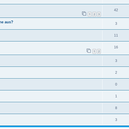
42
1
2
3
he aus?
3
11
16
1
2
3
2
0
1
8
3