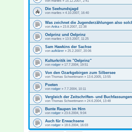
von
marlies
»
15.12.2007, 2:41
Die Seehundsjagd
von
marlies
»
4.10.2007, 16:40
Was zeichnet die Jugenderzählungen also solc
von
Anika
»
23.8.2007, 22:38
Oelprinz und Oelprinz
von
marlies
»
13.5.2007, 11:25
Sam Hawkins der Sachse
von
aufklärer
»
25.2.2007, 20:06
Kulturkritik im "Oelprinz"
von
rodger
»
17.7.2004, 19:51
Von den Ozarkgebirgen zum Silbersee
von
Thomas Schwettmann
»
13.6.2005, 13:55
Poeten
von
rodger
»
7.7.2004, 10:11
Vergleich der Zeitschriften- und Buchfassungen
von
Thomas Schwettmann
»
24.6.2004, 13:48
Bunte Raupen im Hirn
von
rodger
»
23.6.2004, 9:04
Auch für Erwachsene
von
rodger
»
18.6.2004, 16:03