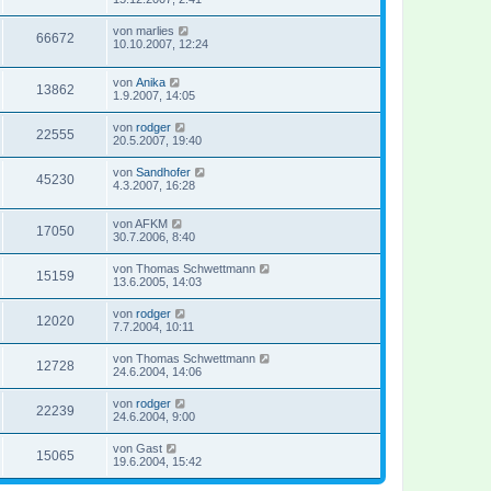
von
marlies
66672
10.10.2007, 12:24
von
Anika
13862
1.9.2007, 14:05
von
rodger
22555
20.5.2007, 19:40
von
Sandhofer
45230
4.3.2007, 16:28
von
AFKM
17050
30.7.2006, 8:40
von
Thomas Schwettmann
15159
13.6.2005, 14:03
von
rodger
12020
7.7.2004, 10:11
von
Thomas Schwettmann
12728
24.6.2004, 14:06
von
rodger
22239
24.6.2004, 9:00
von
Gast
15065
19.6.2004, 15:42