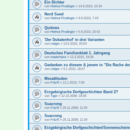
Ein Dichter
von
Helmut Prodinger
»
14.8.2010, 10:34
Nord Sued
von
Helmut Prodinger
»
9.6.2010, 7:43
Quitows
von
Helmut Prodinger
»
5.6.2010, 23:42
'Der Dukatenhof' in drei Varianten
von
rodger
»
13.5.2010, 20:53
Deutsches Familienblatt 1. Jahrgang
von
maderhans
»
13.3.2010, 19:28
Gedanken zu diesem & jenem in "Die Rache des
von
rodger
»
9.1.2010, 18:07
Mesattituden
von
FritzR
»
12.1.2010, 7:05
Erzgebirgische Dorfgeschichten Band 2?
von
Tiger
»
12.10.2009, 18:05
Suacrong
von
FritzR
»
25.11.2009, 11:34
Suacrong
von
FritzR
»
25.11.2009, 11:34
Erzgebirgische Dorfgeschichten/Sonnenschein