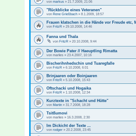
von
markus
»
21.7.2009, 21:06
"Rückblicke eines Veteranen"
von
Rene Grießbach
»
8.1.2009, 18:57
Frauen klatschen in die Hände vor Freude etc,
von
FritzR
»
29.10.2008, 14:46
Fanna und Thala
von
FritzR
»
20.10.2008, 9:44
Der Bowie Pater // Haeuptling Rimatta
von
marlies
»
23.4.2007, 10:16
Bischerihnhedschin und Tuaregfalle
von
FritzR
»
6.10.2008, 6:01
Brinjaaren oder Boinjaaren
von
FritzR
»
5.10.2008, 15:43
Oftschacki und Hogaika
von
FritzR
»
1.10.2008, 12:34
Kurztexte in "Schacht und Hütte"
von
Martin
»
31.7.2008, 18:28
Tsitßumovi
von
marlies
»
16.3.2008, 2:30
Im Dickicht der Texte ...
von
rodger
»
20.2.2008, 23:45