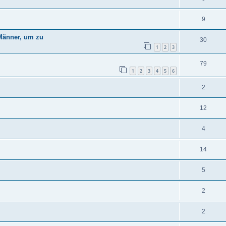
9
 Männer, um zu
30
1
2
3
79
1
2
3
4
5
6
2
12
4
14
5
2
2