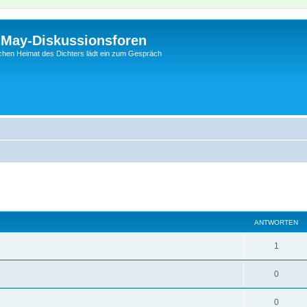
l-May-Diskussionsforen
schen Heimat des Dichters lädt ein zum Gespräch
eiterte Suche
ANTWORTEN
1
0
0