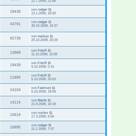
21.7.2009, 21:06
von
rodger
18438
13.1.2009, 18:26
von
rodger
43791
30.10.2008, 16:37
von
markus
92739
25.10.2008, 20:29
von
FritzR
13668
11.10.2008, 15:00
von
FritzR
19439
9.10.2008, 0:15
von
FritzR
11895
5.10.2008, 20:03
von
Faterson
24104
5.10.2008, 18:59
von
Martin
14114
21.8.2008, 10:18
von
marlies
10618
17.3.2008, 6:56
von
rodger
10895
21.2.2008, 7:37