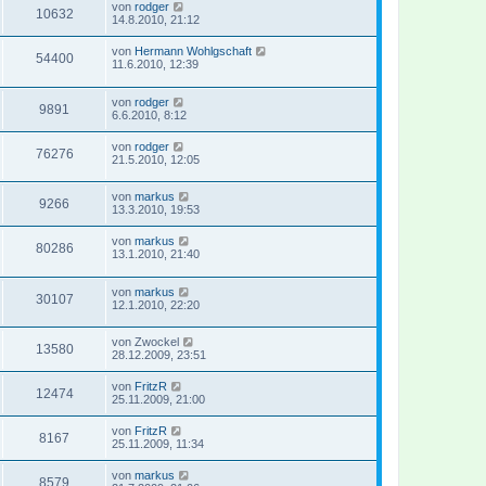
von
rodger
10632
14.8.2010, 21:12
von
Hermann Wohlgschaft
54400
11.6.2010, 12:39
von
rodger
9891
6.6.2010, 8:12
von
rodger
76276
21.5.2010, 12:05
von
markus
9266
13.3.2010, 19:53
von
markus
80286
13.1.2010, 21:40
von
markus
30107
12.1.2010, 22:20
von
Zwockel
13580
28.12.2009, 23:51
von
FritzR
12474
25.11.2009, 21:00
von
FritzR
8167
25.11.2009, 11:34
von
markus
8579