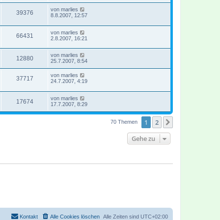
von
marlies
39376
8.8.2007, 12:57
von
marlies
66431
2.8.2007, 16:21
von
marlies
12880
25.7.2007, 8:54
von
marlies
37717
24.7.2007, 4:19
von
marlies
17674
17.7.2007, 8:29
1
2
Nächste
70 Themen
Gehe zu
Kontakt
Alle Cookies löschen
Alle Zeiten sind
UTC+02:00