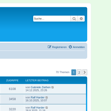
Suche
Erweiterte Suche
Registrieren
Anmelden
1
2
Nächste
70 Themen
ZUGRIFFE
LETZTER BEITRAG
von
Gabriele Ziethen
6108
14.12.2025, 23:26
von
Ralf Harder
3458
16.10.2025, 10:07
von
Ralf Harder
3220
28.8.2025, 11:16