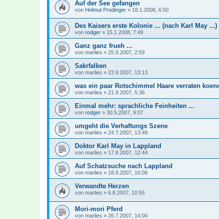
Auf der See gefangen
von
Helmut Prodinger
»
18.1.2008, 6:50
Des Kaisers erste Kolonie ... (nach Karl May ...)
von
rodger
»
15.1.2008, 7:49
Ganz ganz frueh ...
von
marlies
»
25.9.2007, 2:59
Sakrfalken
von
marlies
»
23.9.2007, 13:13
was ein paar Rotschimmel Haare verraten koen
von
marlies
»
21.9.2007, 5:36
Einmal mehr: sprachliche Feinheiten ...
von
rodger
»
30.5.2007, 9:07
umgeht die Verhaftungs Szene
von
marlies
»
24.7.2007, 13:49
Doktor Karl May in Lappland
von
marlies
»
17.8.2007, 12:44
Auf Schatzsuche nach Lappland
von
marlies
»
18.8.2007, 16:06
Verwandte Herzen
von
marlies
»
6.8.2007, 10:55
Mori-mori Pferd
von
marlies
»
26.7.2007, 14:00