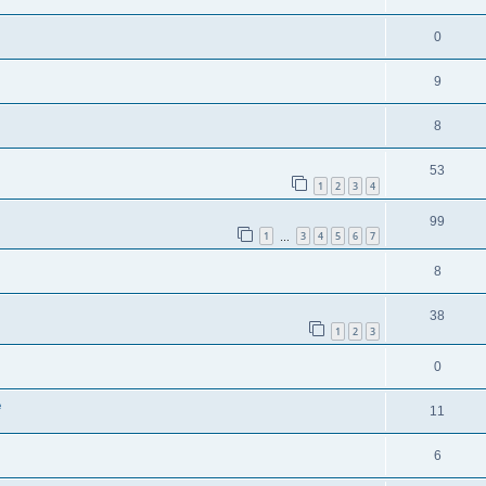
0
9
8
53
1
2
3
4
99
1
3
4
5
6
7
…
8
38
1
2
3
0
e
11
6