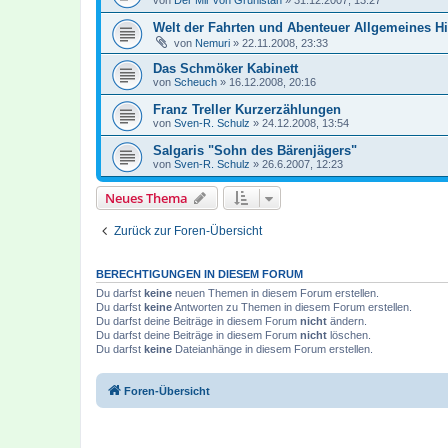
von
Der Mir von Grunistan
»
31.12.2007, 13:27
Welt der Fahrten und Abenteuer Allgemeines Hi
von
Nemuri
»
22.11.2008, 23:33
Das Schmöker Kabinett
von
Scheuch
»
16.12.2008, 20:16
Franz Treller Kurzerzählungen
von
Sven-R. Schulz
»
24.12.2008, 13:54
Salgaris "Sohn des Bärenjägers"
von
Sven-R. Schulz
»
26.6.2007, 12:23
Neues Thema
Zurück zur Foren-Übersicht
BERECHTIGUNGEN IN DIESEM FORUM
Du darfst
keine
neuen Themen in diesem Forum erstellen.
Du darfst
keine
Antworten zu Themen in diesem Forum erstellen.
Du darfst deine Beiträge in diesem Forum
nicht
ändern.
Du darfst deine Beiträge in diesem Forum
nicht
löschen.
Du darfst
keine
Dateianhänge in diesem Forum erstellen.
Foren-Übersicht