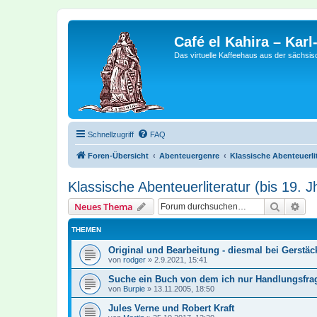
Café el Kahira – Kar
Das virtuelle Kaffeehaus aus der sächsi
Schnellzugriff
FAQ
Foren-Übersicht
Abenteuergenre
Klassische Abenteuerlite
Klassische Abenteuerliteratur (bis 19. J
Suche
Erw
Neues Thema
THEMEN
Original und Bearbeitung - diesmal bei Gerstäc
von
rodger
»
2.9.2021, 15:41
Suche ein Buch von dem ich nur Handlungsfr
von
Burpie
»
13.11.2005, 18:50
Jules Verne und Robert Kraft