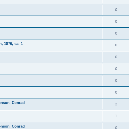
0
0
0
, 1876, ca. 1
0
0
0
0
0
venson, Conrad
2
1
venson, Conrad
0