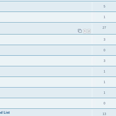
5
1
27
1
2
3
0
3
1
1
1
0
d List
13