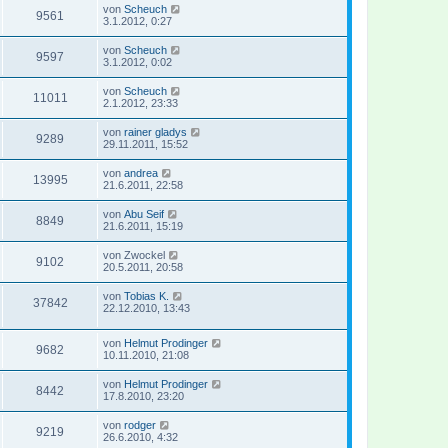
von
Scheuch
9561
3.1.2012, 0:27
von
Scheuch
9597
3.1.2012, 0:02
von
Scheuch
11011
2.1.2012, 23:33
von
rainer gladys
9289
29.11.2011, 15:52
von
andrea
13995
21.6.2011, 22:58
von
Abu Seif
8849
21.6.2011, 15:19
von
Zwockel
9102
20.5.2011, 20:58
von
Tobias K.
37842
22.12.2010, 13:43
von
Helmut Prodinger
9682
10.11.2010, 21:08
von
Helmut Prodinger
8442
17.8.2010, 23:20
von
rodger
9219
26.6.2010, 4:32