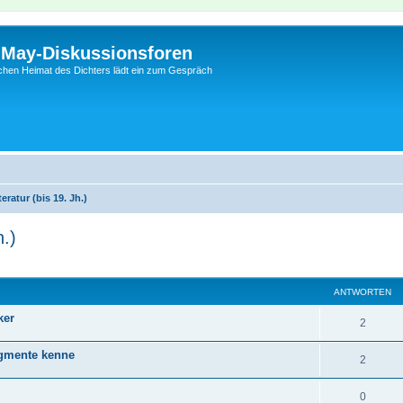
l-May-Diskussionsforen
schen Heimat des Dichters lädt ein zum Gespräch
ratur (bis 19. Jh.)
h.)
eiterte Suche
ANTWORTEN
ker
2
agmente kenne
2
0