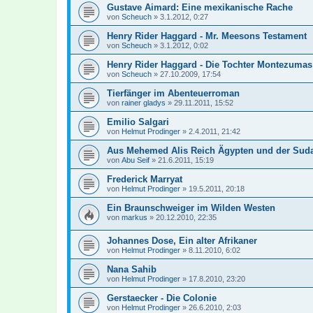
Gustave Aimard: Eine mexikanische Rache
von
Scheuch
»
3.1.2012, 0:27
Henry Rider Haggard - Mr. Meesons Testament
von
Scheuch
»
3.1.2012, 0:02
Henry Rider Haggard - Die Tochter Montezumas
von
Scheuch
»
27.10.2009, 17:54
Tierfänger im Abenteuerroman
von
rainer gladys
»
29.11.2011, 15:52
Emilio Salgari
von
Helmut Prodinger
»
2.4.2011, 21:42
Aus Mehemed Alis Reich Ägypten und der Sud
von
Abu Seif
»
21.6.2011, 15:19
Frederick Marryat
von
Helmut Prodinger
»
19.5.2011, 20:18
Ein Braunschweiger im Wilden Westen
von
markus
»
20.12.2010, 22:35
Johannes Dose, Ein alter Afrikaner
von
Helmut Prodinger
»
8.11.2010, 6:02
Nana Sahib
von
Helmut Prodinger
»
17.8.2010, 23:20
Gerstaecker - Die Colonie
von
Helmut Prodinger
»
26.6.2010, 2:03