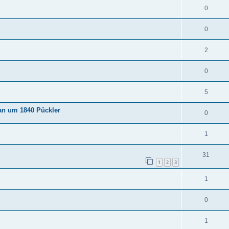
0
0
2
0
5
an um 1840 Pückler
0
1
31
1
2
3
1
0
1