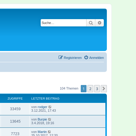
Suche
Erweiterte Suche
Registrieren
Anmelden
1
2
3
Nächste
104 Themen
ZUGRIFFE
LETZTER BEITRAG
von
rodger
33459
3.12.2021, 17:43
von
Burpie
13645
3.4.2018, 19:16
von
Martin
7723
25.10.2017, 12:20