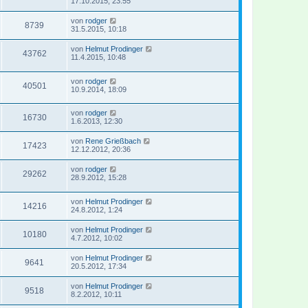
17.10.2015, 23:55
von
rodger
8739
31.5.2015, 10:18
von
Helmut Prodinger
43762
11.4.2015, 10:48
von
rodger
40501
10.9.2014, 18:09
von
rodger
16730
1.6.2013, 12:30
von
Rene Grießbach
17423
12.12.2012, 20:36
von
rodger
29262
28.9.2012, 15:28
von
Helmut Prodinger
14216
24.8.2012, 1:24
von
Helmut Prodinger
10180
4.7.2012, 10:02
von
Helmut Prodinger
9641
20.5.2012, 17:34
von
Helmut Prodinger
9518
8.2.2012, 10:11