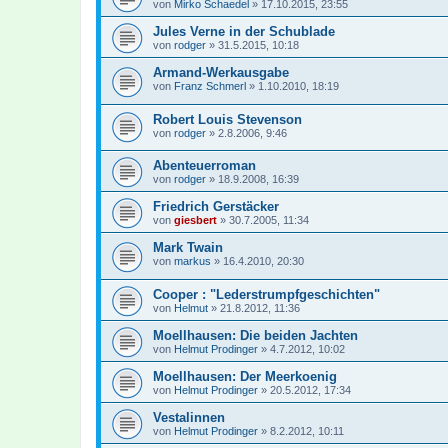
von
Mirko Schaedel
»
17.10.2015, 23:55
Jules Verne in der Schublade
von
rodger
»
31.5.2015, 10:18
Armand-Werkausgabe
von
Franz Schmerl
»
1.10.2010, 18:19
Robert Louis Stevenson
von
rodger
»
2.8.2006, 9:46
Abenteuerroman
von
rodger
»
18.9.2008, 16:39
Friedrich Gerstäcker
von
giesbert
»
30.7.2005, 11:34
Mark Twain
von
markus
»
16.4.2010, 20:30
Cooper : "Lederstrumpfgeschichten"
von
Helmut
»
21.8.2012, 11:36
Moellhausen: Die beiden Jachten
von
Helmut Prodinger
»
4.7.2012, 10:02
Moellhausen: Der Meerkoenig
von
Helmut Prodinger
»
20.5.2012, 17:34
Vestalinnen
von
Helmut Prodinger
»
8.2.2012, 10:11