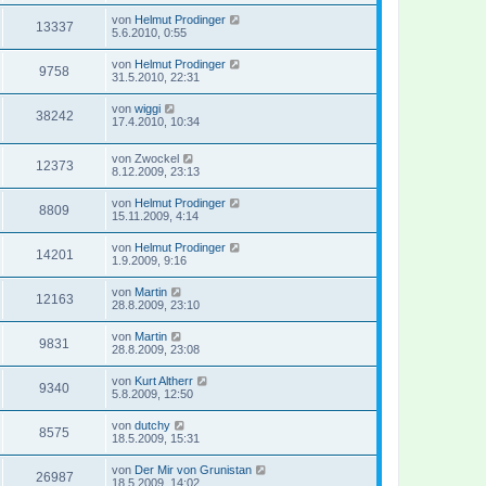
von
Helmut Prodinger
13337
5.6.2010, 0:55
von
Helmut Prodinger
9758
31.5.2010, 22:31
von
wiggi
38242
17.4.2010, 10:34
von
Zwockel
12373
8.12.2009, 23:13
von
Helmut Prodinger
8809
15.11.2009, 4:14
von
Helmut Prodinger
14201
1.9.2009, 9:16
von
Martin
12163
28.8.2009, 23:10
von
Martin
9831
28.8.2009, 23:08
von
Kurt Altherr
9340
5.8.2009, 12:50
von
dutchy
8575
18.5.2009, 15:31
von
Der Mir von Grunistan
26987
18.5.2009, 14:02