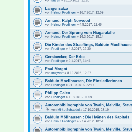
von
Martin
»
25.10.2017, 12:20
Langensalza
von
Helmut Prodinger
»
16.7.2017, 12:59
Armand, Ralph Norwood
von
Helmut Prodinger
»
4.5.2017, 22:48
Armand, Der Sprung vom Niagarafalle
von
Helmut Prodinger
»
16.3.2017, 15:14
Die Kinder des Straeflings, Balduin Moellhausen
von
Prodinger
»
4.2.2017, 22:30
Gerstaecker, Der Erbe
von
Prodinger
»
2.1.2017, 11:41
Paul Margot
von
mugwort
»
8.12.2016, 12:27
Balduin Moellhausen, Die Einsiedlerinnen
von
Prodinger
»
21.10.2016, 22:17
Philipp Galen
von
Prodinger
»
11.8.2016, 11:09
Autorenbibliographie von Twain, Melville, Ste
von
Mirko Schaedel
»
17.10.2015, 23:19
Balduin Möllhausen : Die Hyänen des Kapitals
von
Helmut Prodinger
»
27.4.2012, 18:51
Autorenbibliographie von Twain, Melville, Ste