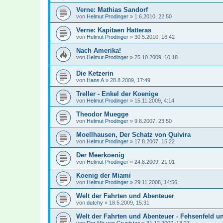
Verne: Mathias Sandorf
von
Helmut Prodinger
»
1.6.2010, 22:50
Verne: Kapitaen Hatteras
von
Helmut Prodinger
»
30.5.2010, 16:42
Nach Amerika!
von
Helmut Prodinger
»
25.10.2009, 10:18
Die Ketzerin
von
Hans A
»
28.8.2009, 17:49
Treller - Enkel der Koenige
von
Helmut Prodinger
»
15.11.2009, 4:14
Theodor Muegge
von
Helmut Prodinger
»
9.8.2007, 23:50
Moellhausen, Der Schatz von Quivira
von
Helmut Prodinger
»
17.8.2007, 15:22
Der Meerkoenig
von
Helmut Prodinger
»
24.8.2009, 21:01
Koenig der Miami
von
Helmut Prodinger
»
29.11.2008, 14:56
Welt der Fahrten und Abenteuer
von
dutchy
»
18.5.2009, 15:31
Welt der Fahrten und Abenteuer - Fehsenfeld un