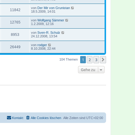
von
Der Mir von Grunistan
11842
18.5.2009, 14:01
von
Wolfgang Sämmer
12765
1.2.2009, 12:16
von
Sven-R. Schulz
8953
24.12.2008, 13:54
von
rodger
26449
8.10.2008, 22:44
1
2
3
Nächste
104 Themen
Gehe zu
Kontakt
Alle Cookies löschen
Alle Zeiten sind
UTC+02:00