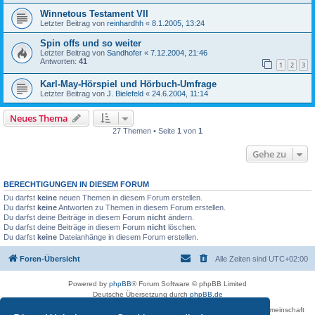
Winnetous Testament VII
Letzter Beitrag von
reinhardhh
«
8.1.2005, 13:24
Spin offs und so weiter
Letzter Beitrag von
Sandhofer
«
7.12.2004, 21:46
Antworten:
41
1
2
3
Karl-May-Hörspiel und Hörbuch-Umfrage
Letzter Beitrag von
J. Bielefeld
«
24.6.2004, 11:14
Neues Thema
27 Themen • Seite
1
von
1
Gehe zu
BERECHTIGUNGEN IN DIESEM FORUM
Du darfst
keine
neuen Themen in diesem Forum erstellen.
Du darfst
keine
Antworten zu Themen in diesem Forum erstellen.
Du darfst deine Beiträge in diesem Forum
nicht
ändern.
Du darfst deine Beiträge in diesem Forum
nicht
löschen.
Du darfst
keine
Dateianhänge in diesem Forum erstellen.
Foren-Übersicht
Alle Zeiten sind
UTC+02:00
Powered by
phpBB
® Forum Software © phpBB Limited
Deutsche Übersetzung durch
phpBB.de
Betreiber des Forums für die Karl-May-Vereinigung – Arbeits- und Forschungsgemeinschaft