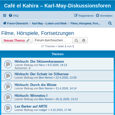
Café el Kahira – Karl-May-Diskussionsforen
FAQ
Registrieren
Anmelden
S
Foren-Übersicht
Karl May – Leben und Werk
Filme, Hörspiele, Fortsetzungen
u
Filme, Hörspiele, Fortsetzungen
c
Suche
Erweiterte Suche
Neues Thema
h
27 Themen • Seite
1
von
1
e
Themen
Hörbuch: Die Sklavenkarawane
Letzter Beitrag von
Nico
«
9.5.2026, 19:13
Antworten:
3
Hörbuch: Der Schatz im Silbersee
Letzter Beitrag von
Ben Nemsi
«
22.4.2026, 13:30
Hörbuch: Durch die Wüste
Letzter Beitrag von
Ben Nemsi
«
21.4.2026, 14:14
Hörbuch: Winnetou I
Letzter Beitrag von
Ben Nemsi
«
26.11.2025, 13:12
Lex Barker auf ARTE
Letzter Beitrag von
rodger
«
3.10.2023, 17:48