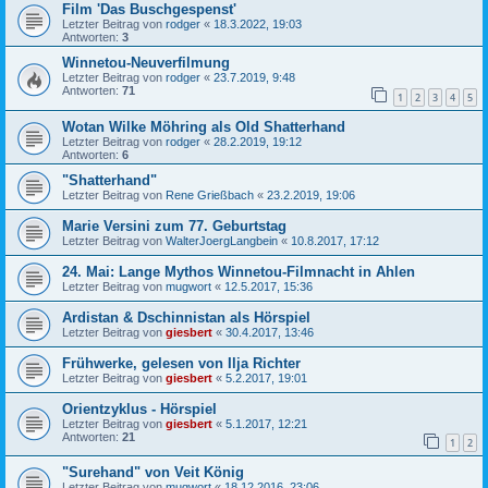
Film 'Das Buschgespenst'
Letzter Beitrag von
rodger
«
18.3.2022, 19:03
Antworten:
3
Winnetou-Neuverfilmung
Letzter Beitrag von
rodger
«
23.7.2019, 9:48
Antworten:
71
1
2
3
4
5
Wotan Wilke Möhring als Old Shatterhand
Letzter Beitrag von
rodger
«
28.2.2019, 19:12
Antworten:
6
"Shatterhand"
Letzter Beitrag von
Rene Grießbach
«
23.2.2019, 19:06
Marie Versini zum 77. Geburtstag
Letzter Beitrag von
WalterJoergLangbein
«
10.8.2017, 17:12
24. Mai: Lange Mythos Winnetou-Filmnacht in Ahlen
Letzter Beitrag von
mugwort
«
12.5.2017, 15:36
Ardistan & Dschinnistan als Hörspiel
Letzter Beitrag von
giesbert
«
30.4.2017, 13:46
Frühwerke, gelesen von Ilja Richter
Letzter Beitrag von
giesbert
«
5.2.2017, 19:01
Orientzyklus - Hörspiel
Letzter Beitrag von
giesbert
«
5.1.2017, 12:21
Antworten:
21
1
2
"Surehand" von Veit König
Letzter Beitrag von
mugwort
«
18.12.2016, 23:06