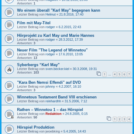
Antworten:
1
Wo einem überall "Karl May" begegnen kann
Letzter Beitrag von
Helmut
«
21.8.2016, 17:40
Film mit May-Titel
Letzter Beitrag von
rodger
«
6.2.2015, 22:43
Hörprojekt zu Karl May und Marie Hannes
Letzter Beitrag von
rodger
«
28.3.2012, 17:39
Antworten:
3
Neuer Film "The Legend of Winnetou"
Letzter Beitrag von
rodger
«
17.6.2010, 13:05
Antworten:
13
Syberbergs “Karl May”
Letzter Beitrag von
sven.becker.kiel
«
30.3.2008, 19:31
Antworten:
103
1
4
5
6
7
…
"Kara Ben Nemsi Effendi" auf DVD
Letzter Beitrag von
johnny
«
4.2.2007, 16:10
Antworten:
3
Winnetous Testament Band VIII erschienen
Letzter Beitrag von
reinhardhh
«
31.5.2006, 7:12
Rathen – Winnetou 1 – das Hörspiel
Letzter Beitrag von
Redaktion
«
24.8.2005, 0:15
Antworten:
50
1
2
3
4
Hörspiel Produktion
Letzter Beitrag von
jwoebking
«
5.4.2005, 14:43