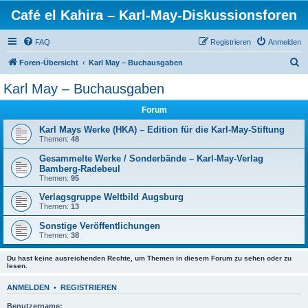
Café el Kahira – Karl-May-Diskussionsforen
FAQ
Registrieren
Anmelden
S
Foren-Übersicht
Karl May – Buchausgaben
u
Karl May – Buchausgaben
c
Forum
h
e
Karl Mays Werke (HKA) – Edition für die Karl-May-Stiftung
Themen:
48
Gesammelte Werke / Sonderbände – Karl-May-Verlag
Bamberg-Radebeul
Themen:
95
Verlagsgruppe Weltbild Augsburg
Themen:
13
Sonstige Veröffentlichungen
Themen:
38
Du hast keine ausreichenden Rechte, um Themen in diesem Forum zu sehen oder zu
lesen.
ANMELDEN
•
REGISTRIEREN
Benutzername: