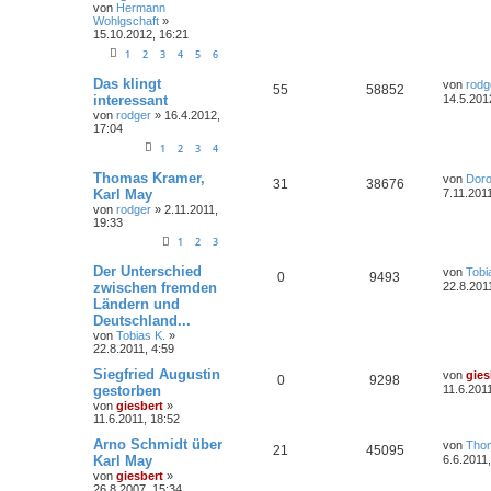
von
Hermann
Wohlgschaft
»
15.10.2012, 16:21
1
2
3
4
5
6
Das klingt
von
rodg
55
58852
interessant
14.5.201
von
rodger
»
16.4.2012,
17:04
1
2
3
4
Thomas Kramer,
von
Dor
31
38676
Karl May
7.11.201
von
rodger
»
2.11.2011,
19:33
1
2
3
Der Unterschied
von
Tobi
0
9493
zwischen fremden
22.8.201
Ländern und
Deutschland...
von
Tobias K.
»
22.8.2011, 4:59
Siegfried Augustin
von
gies
0
9298
gestorben
11.6.201
von
giesbert
»
11.6.2011, 18:52
Arno Schmidt über
von
Tho
21
45095
Karl May
6.6.2011,
von
giesbert
»
26.8.2007, 15:34