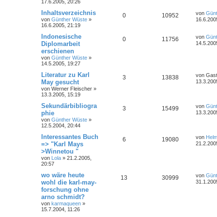
17.6.2005, 20:26
Inhaltsverzeichnis
von
Günt
0
10952
von
Günther Wüste
»
16.6.200
16.6.2005, 21:19
Indonesische
von
Günt
0
11756
Diplomarbeit
14.5.200
erschienen
von
Günther Wüste
»
14.5.2005, 19:27
Literatur zu Karl
von
Gas
3
13838
May gesucht
13.3.200
von
Werner Fleischer
»
13.3.2005, 15:19
Sekundärbibliogra
von
Günt
3
15499
phie
13.3.200
von
Günther Wüste
»
12.5.2004, 20:44
Interessantes Buch
von
Helm
6
19080
=> "Karl Mays
21.2.200
>Winnetou "
von
Lola
»
21.2.2005,
20:57
wo wäre heute
von
Günt
13
30999
wohl die karl-may-
31.1.200
forschung ohne
arno schmidt?
von
karmaqueen
»
15.7.2004, 11:26