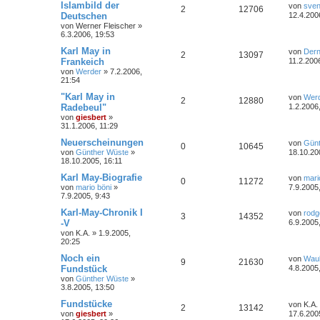
Islambild der
von
sven
2
12706
Deutschen
12.4.200
von
Werner Fleischer
»
6.3.2006, 19:53
Karl May in
von
Der
2
13097
Frankeich
11.2.200
von
Werder
»
7.2.2006,
21:54
"Karl May in
von
Wer
2
12880
Radebeul"
1.2.2006
von
giesbert
»
31.1.2006, 11:29
Neuerscheinungen
von
Günt
0
10645
von
Günther Wüste
»
18.10.20
18.10.2005, 16:11
Karl May-Biografie
von
mari
0
11272
von
mario böni
»
7.9.2005
7.9.2005, 9:43
Karl-May-Chronik I
von
rodg
3
14352
-V
6.9.2005
von
K.A.
»
1.9.2005,
20:25
Noch ein
von
Wau
9
21630
Fundstück
4.8.2005
von
Günther Wüste
»
3.8.2005, 13:50
Fundstücke
von
K.A.
2
13142
von
giesbert
»
17.6.200