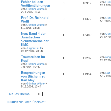
Fehler bei den
von
Günt
0
10919
Veröffentlichungen
26.1.200
von
Günther Wüste
»
26.1.2005, 16:32
Prof. Dr. Reinhold
von
Günt
0
11372
Wolff
5.1.2005
von
Günther Wüste
»
5.1.2005, 18:28
Neu: Band 4 der
von
Günt
1
12389
Juristischen
29.12.20
Schriftenreihe der
KMG
von
Jürgen Seul
»
28.12.2004, 20:28
Traumreisen im
von
rodg
1
12232
Kopf
25.12.20
von
Günther Wüste
»
7.9.2004, 16:35
Besprechungen
von
Ralf
1
11954
von Büchern zu
5.12.200
Karl May
von
Günther Wüste
»
5.12.2004, 10:44
Neues Thema
Zurück zur Foren-Übersicht