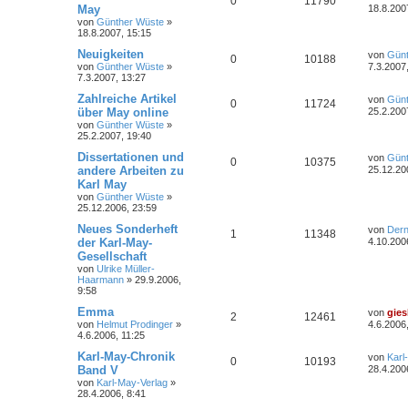
0
11790
May
18.8.200
von
Günther Wüste
»
18.8.2007, 15:15
Neuigkeiten
von
Günt
0
10188
von
Günther Wüste
»
7.3.2007
7.3.2007, 13:27
Zahlreiche Artikel
von
Günt
0
11724
über May online
25.2.200
von
Günther Wüste
»
25.2.2007, 19:40
Dissertationen und
von
Günt
0
10375
andere Arbeiten zu
25.12.20
Karl May
von
Günther Wüste
»
25.12.2006, 23:59
Neues Sonderheft
von
Der
1
11348
der Karl-May-
4.10.200
Gesellschaft
von
Ulrike Müller-
Haarmann
»
29.9.2006,
9:58
Emma
von
gies
2
12461
von
Helmut Prodinger
»
4.6.2006
4.6.2006, 11:25
Karl-May-Chronik
von
Karl
0
10193
Band V
28.4.200
von
Karl-May-Verlag
»
28.4.2006, 8:41