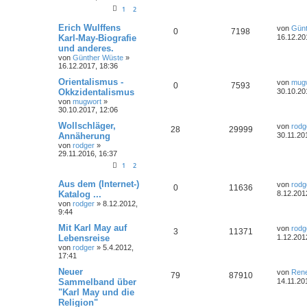
1
2
Erich Wulffens
von
Günt
0
7198
Karl-May-Biografie
16.12.20
und anderes.
von
Günther Wüste
»
16.12.2017, 18:36
Orientalismus -
von
mug
0
7593
Okkzidentalismus
30.10.20
von
mugwort
»
30.10.2017, 12:06
Wollschläger,
von
rodg
28
29999
Annäherung
30.11.20
von
rodger
»
29.11.2016, 16:37
1
2
Aus dem (Internet-)
von
rodg
0
11636
Katalog ...
8.12.201
von
rodger
»
8.12.2012,
9:44
Mit Karl May auf
von
rodg
3
11371
Lebensreise
1.12.201
von
rodger
»
5.4.2012,
17:41
Neuer
von
Ren
79
87910
Sammelband über
14.11.20
"Karl May und die
Religion"