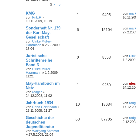
1
2
KMG
von
mar
1
9495
von
FritzR
»
10.11.20
10.11.2009, 15:19
Sonderheft Nr. 139
von
mar
6
15104
der Karl-May-
27.2.200
Gesellschaft
von
Ulrike Müller-
Haarmann
»
26.2.2009,
18:04
Juristische
von
Ulri
0
8558
Schriftenreihe
1.2.2009
Band 3
von
Ulrike Müller-
Haarmann
»
1.2.2009,
11:21
May-Handbuch im
von
gies
1
9260
Netz
24.12.20
von
rodger
»
24.12.2008, 11:02
Jahrbuch 1934
von
rodg
10
18634
von
Rene Grießbach
»
17.12.20
23.11.2008, 21:27
Geschichte der
von
rodg
68
87705
deutschen
2.12.200
Jugendliteratur
von
Wolfgang Sämmer
»
27.5.2008, 21:04