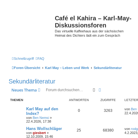
Café el Kahira – Karl-May-
Diskussionsforen
Das virtuelle Kaffeehaus aus der sächsischen
Heimat des Dichters lädt ein zum Gespräch
Schnellzugriff
FAQ
Foren-Übersicht
Karl May – Leben und Werk
Sekundärliteratur
Sekundärliteratur
Suche
Erweiterte Suche
Neues Thema
THEMEN
ANTWORTEN
ZUGRIFFE
LETZTER
Karl May auf den
von
Ben
0
3263
Index?
22.4.202
von
Ben Nemsi
»
22.4.2026, 17:38
Hans Wollschläger
von
rodg
25
68380
von
giesbert
»
4.2.2023
12.10.2009, 15:46