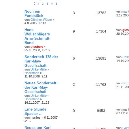
1
2
3
4
5
Noch ein
von
mar
3
13782
Fundstück
2.12.200
von
Günther Wüste
»
4.8.2005, 17:13
Hans
von
gies
9
17364
Wollschlägers
30.10.20
Arno-Schmidt-
Band
von
giesbert
»
25.10.2008, 12:16
Sonderheft 138 der
von
Helm
6
13691
Karl-May-
14.10.20
Gesellschaft
von
Ulrike Müller-
Haarmann
»
11.10.2008, 9:11
Neues Sonderheft
von
D E 
2
11762
der Karl-May-
21.11.20
Gesellschaft
von
Ulrike Müller-
Haarmann
»
16.11.2007, 21:23
Eine Stunde
von
marl
0
9453
Spaeter ...
6.11.200
von
marlies
»
6.11.2007,
4:15
Neues um Karl
von
Günt