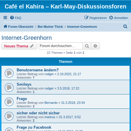
Café el Kahira – Karl-May-Diskussionsforen
FAQ
Registrieren
Anmelden
S
Foren-Übersicht
Bei Mutter Thick
Internet-Greenhorn
u
Internet-Greenhorn
c
Suche
Erweiterte Suche
Neues Thema
h
22 Themen • Seite
1
von
1
e
Themen
Benutzername ändern?
Letzter Beitrag von
rodger
«
2.10.2022, 21:17
Antworten:
7
Smileys
Letzter Beitrag von
rodger
«
3.5.2018, 17:22
Antworten:
1
Frage
Letzter Beitrag von
Bernardo
«
31.3.2018, 23:34
Antworten:
2
sicher oder nicht sicher
Letzter Beitrag von
markus
«
31.3.2017, 0:52
Antworten:
2
Frage zu Facebook