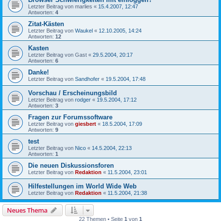
Letzter Beitrag von
marlies
«
15.4.2007, 12:47
Antworten:
4
Zitat-Kästen
Letzter Beitrag von
Waukel
«
12.10.2005, 14:24
Antworten:
12
Kasten
Letzter Beitrag von
Gast
«
29.5.2004, 20:17
Antworten:
6
Danke!
Letzter Beitrag von
Sandhofer
«
19.5.2004, 17:48
Vorschau / Erscheinungsbild
Letzter Beitrag von
rodger
«
19.5.2004, 17:12
Antworten:
3
Fragen zur Forumssoftware
Letzter Beitrag von
giesbert
«
18.5.2004, 17:09
Antworten:
9
test
Letzter Beitrag von
Nico
«
14.5.2004, 22:13
Antworten:
1
Die neuen Diskussionsforen
Letzter Beitrag von
Redaktion
«
11.5.2004, 23:01
Hilfestellungen im World Wide Web
Letzter Beitrag von
Redaktion
«
11.5.2004, 21:38
Neues Thema
22 Themen • Seite
1
von
1