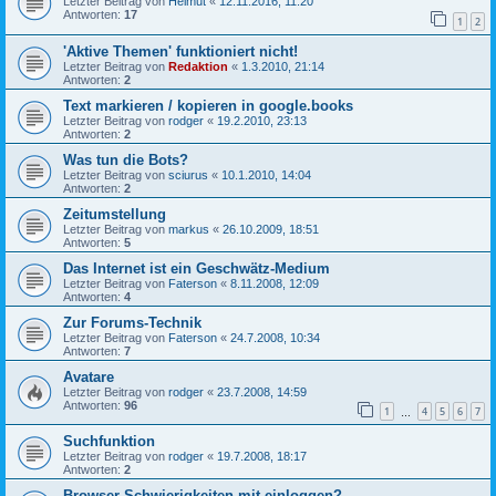
Letzter Beitrag von
Helmut
«
12.11.2016, 11:20
Antworten:
17
1
2
'Aktive Themen' funktioniert nicht!
Letzter Beitrag von
Redaktion
«
1.3.2010, 21:14
Antworten:
2
Text markieren / kopieren in google.books
Letzter Beitrag von
rodger
«
19.2.2010, 23:13
Antworten:
2
Was tun die Bots?
Letzter Beitrag von
sciurus
«
10.1.2010, 14:04
Antworten:
2
Zeitumstellung
Letzter Beitrag von
markus
«
26.10.2009, 18:51
Antworten:
5
Das Internet ist ein Geschwätz-Medium
Letzter Beitrag von
Faterson
«
8.11.2008, 12:09
Antworten:
4
Zur Forums-Technik
Letzter Beitrag von
Faterson
«
24.7.2008, 10:34
Antworten:
7
Avatare
Letzter Beitrag von
rodger
«
23.7.2008, 14:59
Antworten:
96
1
4
5
6
7
…
Suchfunktion
Letzter Beitrag von
rodger
«
19.7.2008, 18:17
Antworten:
2
Browser Schwierigkeiten mit einloggen?