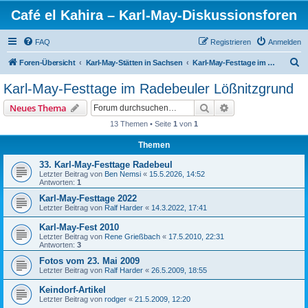
Café el Kahira – Karl-May-Diskussionsforen
FAQ
Registrieren
Anmelden
S
Foren-Übersicht
Karl-May-Stätten in Sachsen
Karl-May-Festtage im Radebeuler Lößnitzgrund
u
Karl-May-Festtage im Radebeuler Lößnitzgrund
c
Suche
Erweiterte Suche
Neues Thema
h
13 Themen • Seite
1
von
1
e
Themen
33. Karl-May-Festtage Radebeul
Letzter Beitrag von
Ben Nemsi
«
15.5.2026, 14:52
Antworten:
1
Karl-May-Festtage 2022
Letzter Beitrag von
Ralf Harder
«
14.3.2022, 17:41
Karl-May-Fest 2010
Letzter Beitrag von
Rene Grießbach
«
17.5.2010, 22:31
Antworten:
3
Fotos vom 23. Mai 2009
Letzter Beitrag von
Ralf Harder
«
26.5.2009, 18:55
Keindorf-Artikel
Letzter Beitrag von
rodger
«
21.5.2009, 12:20