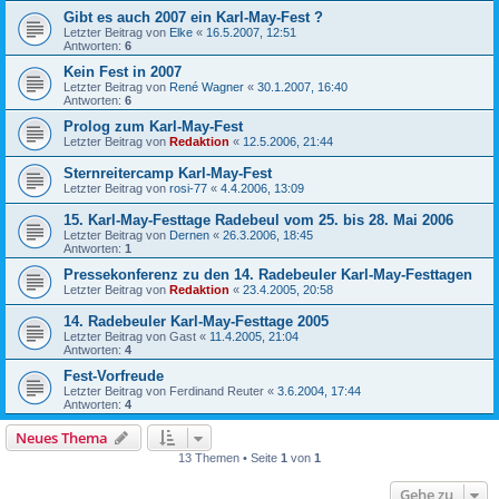
Gibt es auch 2007 ein Karl-May-Fest ?
Letzter Beitrag von
Elke
«
16.5.2007, 12:51
Antworten:
6
Kein Fest in 2007
Letzter Beitrag von
René Wagner
«
30.1.2007, 16:40
Antworten:
6
Prolog zum Karl-May-Fest
Letzter Beitrag von
Redaktion
«
12.5.2006, 21:44
Sternreitercamp Karl-May-Fest
Letzter Beitrag von
rosi-77
«
4.4.2006, 13:09
15. Karl-May-Festtage Radebeul vom 25. bis 28. Mai 2006
Letzter Beitrag von
Dernen
«
26.3.2006, 18:45
Antworten:
1
Pressekonferenz zu den 14. Radebeuler Karl-May-Festtagen
Letzter Beitrag von
Redaktion
«
23.4.2005, 20:58
14. Radebeuler Karl-May-Festtage 2005
Letzter Beitrag von
Gast
«
11.4.2005, 21:04
Antworten:
4
Fest-Vorfreude
Letzter Beitrag von
Ferdinand Reuter
«
3.6.2004, 17:44
Antworten:
4
Neues Thema
13 Themen • Seite
1
von
1
Gehe zu