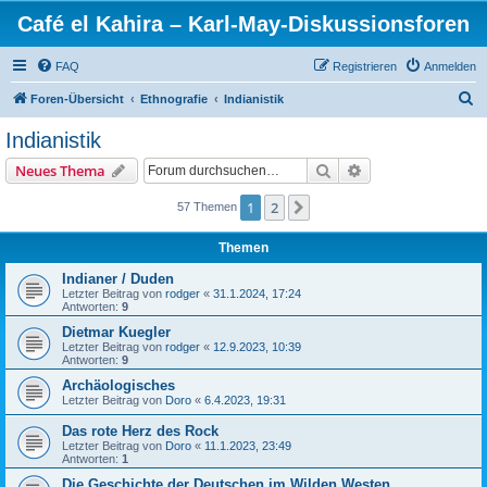
Café el Kahira – Karl-May-Diskussionsforen
FAQ
Registrieren
Anmelden
S
Foren-Übersicht
Ethnografie
Indianistik
u
Indianistik
c
Suche
Erweiterte Suche
Neues Thema
h
e
1
2
Nächste
57 Themen
Themen
Indianer / Duden
Letzter Beitrag von
rodger
«
31.1.2024, 17:24
Antworten:
9
Dietmar Kuegler
Letzter Beitrag von
rodger
«
12.9.2023, 10:39
Antworten:
9
Archäologisches
Letzter Beitrag von
Doro
«
6.4.2023, 19:31
Das rote Herz des Rock
Letzter Beitrag von
Doro
«
11.1.2023, 23:49
Antworten:
1
Die Geschichte der Deutschen im Wilden Westen