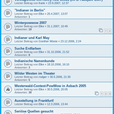
Letzter Beitrag von
frank
«
23.9.2007, 12:37
"Indianer in Berlin"
Letzter Beitrag von
Elke
«
25.4.2007, 13:07
Antworten:
1
Winterpowwow 2007
Letzter Beitrag von
Elke
«
31.1.2007, 10:49
Antworten:
18
1
2
Indianer und Karl May
Letzter Beitrag von
Günther Wüste
«
23.12.2006, 2:24
Suche Erdfarben
Letzter Beitrag von
Elke
«
31.10.2006, 21:52
Antworten:
8
Indianische Namenkunde
Letzter Beitrag von
Elke
«
18.10.2006, 16:10
Antworten:
3
Wilder Westen im Theater
Letzter Beitrag von
rodger
«
30.5.2006, 21:30
Antworten:
5
Westerwald-Contest-PowWow in Asbach 2005
Letzter Beitrag von
Elke
«
30.5.2006, 20:05
Antworten:
38
1
2
3
Ausstellung in Frankfurt!
Letzter Beitrag von
Elke
«
12.3.2006, 13:44
Seriöse Quellen gesucht