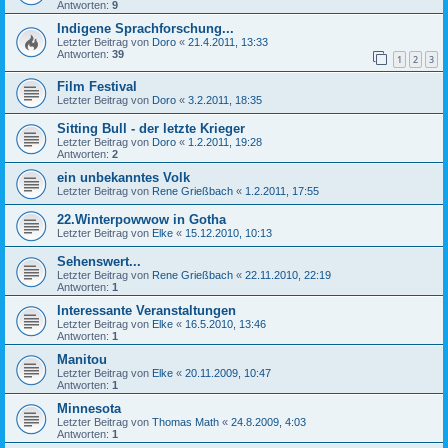
Antworten:
9
Indigene Sprachforschung...
Letzter Beitrag von
Doro
«
21.4.2011, 13:33
Antworten:
39
1
2
3
Film Festival
Letzter Beitrag von
Doro
«
3.2.2011, 18:35
Sitting Bull - der letzte Krieger
Letzter Beitrag von
Doro
«
1.2.2011, 19:28
Antworten:
2
ein unbekanntes Volk
Letzter Beitrag von
Rene Grießbach
«
1.2.2011, 17:55
22.Winterpowwow in Gotha
Letzter Beitrag von
Elke
«
15.12.2010, 10:13
Sehenswert...
Letzter Beitrag von
Rene Grießbach
«
22.11.2010, 22:19
Antworten:
1
Interessante Veranstaltungen
Letzter Beitrag von
Elke
«
16.5.2010, 13:46
Antworten:
1
Manitou
Letzter Beitrag von
Elke
«
20.11.2009, 10:47
Antworten:
1
Minnesota
Letzter Beitrag von
Thomas Math
«
24.8.2009, 4:03
Antworten:
1