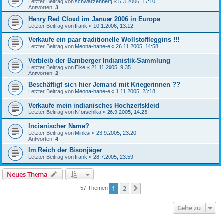
Letzter Beitrag von
schwarzenberg
«
5.3.2006, 17:10
Antworten:
3
Henry Red Cloud im Januar 2006 in Europa
Letzter Beitrag von
frank
«
10.1.2006, 13:12
Verkaufe ein paar traditionelle Wollstoffleggins !!!
Letzter Beitrag von
Meona-hane-e
«
26.11.2005, 14:58
Verbleib der Bamberger Indianistik-Sammlung
Letzter Beitrag von
Elke
«
21.11.2005, 9:35
Antworten:
2
Beschäftigt sich hier Jemand mit Kriegerinnen ??
Letzter Beitrag von
Meona-hane-e
«
1.11.2005, 23:18
Verkaufe mein indianisches Hochzeitskleid
Letzter Beitrag von
N´otschika
«
26.9.2005, 14:23
Indianischer Name?
Letzter Beitrag von
Minksi
«
23.9.2005, 23:20
Antworten:
4
Im Reich der Bisonjäger
Letzter Beitrag von
frank
«
28.7.2005, 23:59
Neues Thema
1
2
Nächste
57 Themen
Gehe zu