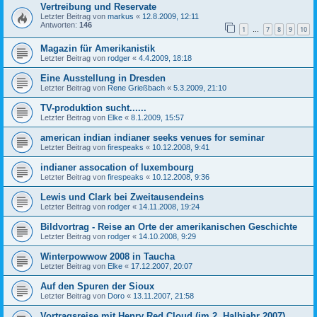
Vertreibung und Reservate
Letzter Beitrag von
markus
«
12.8.2009, 12:11
Antworten:
146
1
7
8
9
10
…
Magazin für Amerikanistik
Letzter Beitrag von
rodger
«
4.4.2009, 18:18
Eine Ausstellung in Dresden
Letzter Beitrag von
Rene Grießbach
«
5.3.2009, 21:10
TV-produktion sucht......
Letzter Beitrag von
Elke
«
8.1.2009, 15:57
american indian indianer seeks venues for seminar
Letzter Beitrag von
firespeaks
«
10.12.2008, 9:41
indianer assocation of luxembourg
Letzter Beitrag von
firespeaks
«
10.12.2008, 9:36
Lewis und Clark bei Zweitausendeins
Letzter Beitrag von
rodger
«
14.11.2008, 19:24
Bildvortrag - Reise an Orte der amerikanischen Geschichte
Letzter Beitrag von
rodger
«
14.10.2008, 9:29
Winterpowwow 2008 in Taucha
Letzter Beitrag von
Elke
«
17.12.2007, 20:07
Auf den Spuren der Sioux
Letzter Beitrag von
Doro
«
13.11.2007, 21:58
Vortragsreise mit Henry Red Cloud (im 2. Halbjahr 2007)