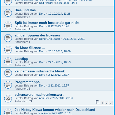
Letzter Beitrag von
Ralf Harder
«
8.10.2020, 11:14
Dies und Das ...
Letzter Beitrag von
Doro
«
19.10.2014, 11:28
Antworten:
4
Spät ist immer noch besser als gar nicht
Letzter Beitrag von
Doro
«
8.12.2013, 10:42
Antworten:
1
auf den Spuren der Irokesen
Letzter Beitrag von
Rene Grießbach
«
20.11.2013, 20:11
Antworten:
1
No More Silence ...
Letzter Beitrag von
Doro
«
25.10.2013, 18:09
Lesetipp
Letzter Beitrag von
Doro
«
24.12.2012, 16:59
Antworten:
6
Zeitgemässe indianische Musik
Letzter Beitrag von
Doro
«
2.12.2012, 16:17
Programmtipps
Letzter Beitrag von
Doro
«
2.12.2012, 15:57
Antworten:
1
sehenswert - nachdenkenswert
Letzter Beitrag von
Abu Seif
«
26.5.2011, 23:06
Antworten:
39
1
2
3
Joe Hobay Kiowa kommt wieder nach Deutschland
Letzter Beitrag von
markus
«
24.5.2011, 10:11