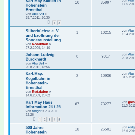
Karl May Stätten in
von
Abu 
16
35897
17.5.201
Hohenstein
Ernstthal
von
Abu Seif
»
25.7.2011, 20:30
1
2
Silberbüchse e. V.
von
Abu 
1
10215
13.4.201
und Eröffnung der
Sonderausstellung
von
Redaktion
»
27.2.2009, 14:10
Johann Ludwig
von
Abu 
0
9017
20.8.201
Burckhardt
von
Abu Seif
»
20.8.2011, 18:56
Karl-May-
von
Abu 
2
10936
31.5.201
Kegelbahn in
Hohenstein-
Ernstthal
von
Redaktion
»
14.6.2009, 23:02
Karl May Haus
von
gies
67
73277
11.3.201
Information 24 / 25
von
rodger
»
2.3.2011,
22:26
1
2
3
4
5
500 Jahre
von
rodg
18
26501
16.6.201
Hohenstein