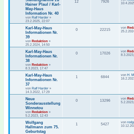
12
7926
10.4.202
Hainer Plaul / Karl-
May-Haus
Information Nr. 40
von
Ralf Harder
»
23.2.2025, 22:07
Karl-May-Haus
von
Red
0
22215
25.2.202
Informationen Nr.
39
von
Redaktion
»
25.2.2024, 14:50
Karl-May-Haus
von
Red
0
17026
8.3.2023
Informationen Nr.
38
von
Redaktion
»
8.3.2023, 17:47
Karl-May-Haus
von
H. M
1
6844
16.2.202
Informationen Nr.
37
von
Ralf Harder
»
14.3.2022, 17:29
Neue
von
Red
0
13296
5.2.2023
Sonderausstellung
Winnetou
von
Redaktion
»
5.2.2023, 12:43
Wolfgang
von
rodg
1
5427
10.12.20
Hallmann zum 75.
Geburtstag