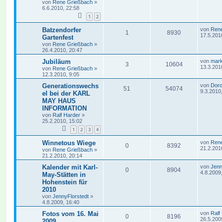
von
Rene Grießbach
»
6.6.2010, 22:58
1
2
Batzendorfer
von
Ren
1
8930
17.5.201
Gartenfest
von
Rene Grießbach
»
26.4.2010, 20:47
Jubiläum
von
mar
3
10604
13.3.201
von
Rene Grießbach
»
12.3.2010, 9:05
Generationswechs
von
Dor
51
54074
9.3.2010
el bei der KARL
MAY HAUS
INFORMATION
von
Ralf Harder
»
25.2.2010, 15:02
1
2
3
4
Winnetous Wiege
von
Ren
0
8392
21.2.201
von
Rene Grießbach
»
21.2.2010, 20:14
Kalender mit Karl-
von
Jenn
0
8904
4.8.2009
May-Stätten in
Hohenstein für
2010
von
JennyFlorstedt
»
4.8.2009, 16:40
Fotos vom 16. Mai
von
Ralf
0
8196
26.5.200
2009