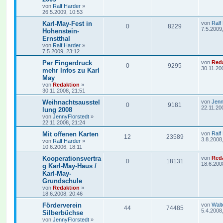
von
Ralf Harder
»
26.5.2009, 10:53
Karl-May-Fest in
von
Ralf
0
8229
7.5.2009
Hohenstein-
Ernstthal
von
Ralf Harder
»
7.5.2009, 23:12
Per Fingerdruck
von
Red
0
9295
30.11.20
mehr Infos zu Karl
May
von
Redaktion
»
30.11.2008, 21:51
Weihnachtsausstel
von
Jenn
0
9181
22.11.20
lung 2008
von
JennyFlorstedt
»
22.11.2008, 21:24
Mit offenen Karten
von
Ralf
12
23589
3.8.2008
von
Ralf Harder
»
10.6.2006, 18:11
Kooperationsvertra
von
Red
0
18131
18.6.200
g Karl-May-Haus /
Karl-May-
Grundschule
von
Redaktion
»
18.6.2008, 20:46
Förderverein
von
Walt
44
74485
5.4.2008
Silberbüchse
von
JennyFlorstedt
»