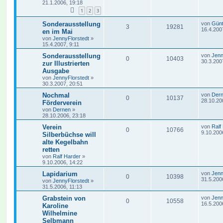
21.1.2006, 19:18
1
2
3
Sonderausstellung
von
Günt
3
19281
16.4.200
en im Mai
von
JennyFlorstedt
»
15.4.2007, 9:11
Sonderausstellung
von
Jenn
0
10403
30.3.200
zur Illustrierten
Ausgabe
von
JennyFlorstedt
»
30.3.2007, 20:51
Nochmal
von
Der
0
10137
28.10.20
Förderverein
von
Dernen
»
28.10.2006, 23:18
Verein
von
Ralf
0
10766
9.10.200
Silberbüchse will
alte Kegelbahn
retten
von
Ralf Harder
»
9.10.2006, 14:22
Lapidarium
von
Jenn
0
10398
31.5.200
von
JennyFlorstedt
»
31.5.2006, 11:13
Grabstein von
von
Jenn
0
10558
16.5.200
Karoline
Wilhelmine
Selbmann