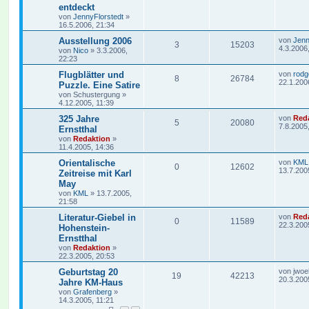
entdeckt
von
JennyFlorstedt
»
16.5.2006, 21:34
Ausstellung 2006
von
Jenn
3
15203
4.3.2006
von
Nico
»
3.3.2006,
22:23
Flugblätter und
von
rodg
8
26784
22.1.200
Puzzle. Eine Satire
von
Schustergung
»
4.12.2005, 11:39
325 Jahre
von
Red
5
20080
7.8.2005
Ernstthal
von
Redaktion
»
11.4.2005, 14:36
Orientalische
von
KML
0
12602
13.7.200
Zeitreise mit Karl
May
von
KML
»
13.7.2005,
21:58
Literatur-Giebel in
von
Red
0
11589
22.3.200
Hohenstein-
Ernstthal
von
Redaktion
»
22.3.2005, 20:53
Geburtstag 20
von
jwoe
19
42213
20.3.200
Jahre KM-Haus
von
Grafenberg
»
14.3.2005, 11:21