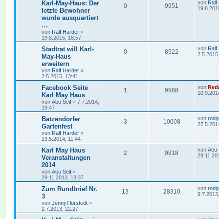
Karl-May-Haus: Der
von
Ralf
0
9951
19.8.201
letzte Bewohner
wurde ausquartiert
…
von
Ralf Harder
»
19.8.2015, 18:57
Stadtrat will Karl-
von
Ralf
0
8522
2.5.2015
May-Haus
erweitern
von
Ralf Harder
»
2.5.2015, 13:41
Facebook Seite
von
Red
1
9988
10.9.201
Karl May Haus
von
Abu Seif
»
7.7.2014,
19:47
Batzendorfer
von
rodg
3
10008
27.5.201
Gartenfest
von
Ralf Harder
»
13.5.2014, 11:44
Karl May Haus
von
Abu 
2
9918
29.11.20
Veranstaltungen
2014
von
Abu Seif
»
29.11.2013, 18:37
Zum Rundbrief Nr.
von
rodg
13
28310
9.7.2013
3
von
JennyFlorstedt
»
2.7.2013, 22:27