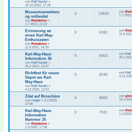
von
Ralf Harder
»
10.12.2022, 17:20
Museumserweiteru
von
Red
0
13933
1.7.2022
ng vollendet
von
Redaktion
»
1.7.2022, 21:22
Erinnerung an
von
Red
0
6392
11.9.202
einen Karl-May-
Enthusiasten
von
Redaktion
»
11.9.2021, 14:20
Karl-May-Haus
von
Ralf
0
6403
25.2.202
Information 36
von
Ralf Harder
»
25.2.2021, 12:47
Richtfest für neues
von
Ralf
0
6240
4.12.202
Depot am Karl-
May-Haus
von
Ralf Harder
»
4.12.2020, 12:53
Zitat auf Broschüre
von
gies
4
8854
10.3.202
von
rodger
»
9.3.2020,
17:06
Karl-May-Haus
von
Red
0
7031
1.3.2020
Information
Nummer 35
von
Redaktion
»
1.3.2020, 17:58