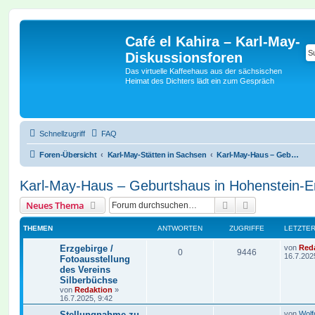
Café el Kahira – Karl-May-
Diskussionsforen
Das virtuelle Kaffeehaus aus der sächsischen
Heimat des Dichters lädt ein zum Gespräch
Schnellzugriff
FAQ
Foren-Übersicht
Karl-May-Stätten in Sachsen
Karl-May-Haus – Geburtshaus in Hohenstein-Ernstthal / Förderverein
Karl-May-Haus – Geburtshaus in Hohenstein-Ern
Suche
Erweiterte Suc
Neues Thema
THEMEN
ANTWORTEN
ZUGRIFFE
LETZTER
Erzgebirge /
von
Red
0
9446
16.7.202
Fotoausstellung
des Vereins
Silberbüchse
von
Redaktion
»
16.7.2025, 9:42
Stellungnahme zu
von
Wolf