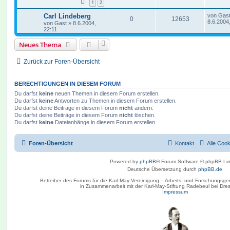
1
2
Carl Lindeberg
von
Gas
0
12653
8.6.2004
von
Gast
»
8.6.2004,
22:11
Neues Thema
Zurück zur Foren-Übersicht
BERECHTIGUNGEN IN DIESEM FORUM
Du darfst
keine
neuen Themen in diesem Forum erstellen.
Du darfst
keine
Antworten zu Themen in diesem Forum erstellen.
Du darfst deine Beiträge in diesem Forum
nicht
ändern.
Du darfst deine Beiträge in diesem Forum
nicht
löschen.
Du darfst
keine
Dateianhänge in diesem Forum erstellen.
Foren-Übersicht
Kontakt
Alle Coo
Powered by
phpBB
® Forum Software © phpBB Lim
Deutsche Übersetzung durch
phpBB.de
Betreiber des Forums für die Karl-May-Vereinigung – Arbeits- und Forschungsge
in Zusammenarbeit mit der Karl-May-Stiftung Radebeul bei Dre
Impressum