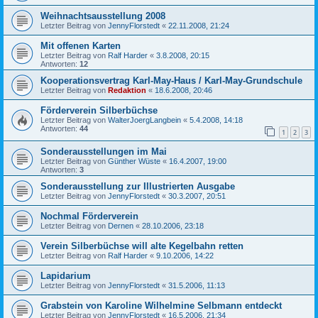
Weihnachtsausstellung 2008
Letzter Beitrag von
JennyFlorstedt
«
22.11.2008, 21:24
Mit offenen Karten
Letzter Beitrag von
Ralf Harder
«
3.8.2008, 20:15
Antworten:
12
Kooperationsvertrag Karl-May-Haus / Karl-May-Grundschule
Letzter Beitrag von
Redaktion
«
18.6.2008, 20:46
Förderverein Silberbüchse
Letzter Beitrag von
WalterJoergLangbein
«
5.4.2008, 14:18
Antworten:
44
1
2
3
Sonderausstellungen im Mai
Letzter Beitrag von
Günther Wüste
«
16.4.2007, 19:00
Antworten:
3
Sonderausstellung zur Illustrierten Ausgabe
Letzter Beitrag von
JennyFlorstedt
«
30.3.2007, 20:51
Nochmal Förderverein
Letzter Beitrag von
Dernen
«
28.10.2006, 23:18
Verein Silberbüchse will alte Kegelbahn retten
Letzter Beitrag von
Ralf Harder
«
9.10.2006, 14:22
Lapidarium
Letzter Beitrag von
JennyFlorstedt
«
31.5.2006, 11:13
Grabstein von Karoline Wilhelmine Selbmann entdeckt
Letzter Beitrag von
JennyFlorstedt
«
16.5.2006, 21:34