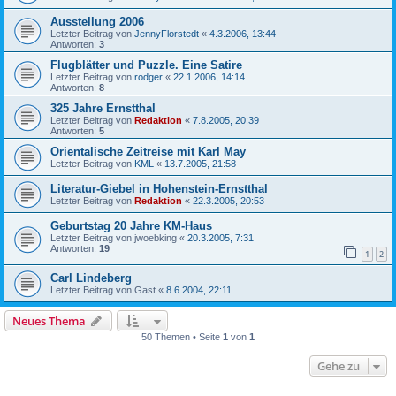
Ausstellung 2006
Letzter Beitrag von
JennyFlorstedt
«
4.3.2006, 13:44
Antworten:
3
Flugblätter und Puzzle. Eine Satire
Letzter Beitrag von
rodger
«
22.1.2006, 14:14
Antworten:
8
325 Jahre Ernstthal
Letzter Beitrag von
Redaktion
«
7.8.2005, 20:39
Antworten:
5
Orientalische Zeitreise mit Karl May
Letzter Beitrag von
KML
«
13.7.2005, 21:58
Literatur-Giebel in Hohenstein-Ernstthal
Letzter Beitrag von
Redaktion
«
22.3.2005, 20:53
Geburtstag 20 Jahre KM-Haus
Letzter Beitrag von
jwoebking
«
20.3.2005, 7:31
Antworten:
19
1
2
Carl Lindeberg
Letzter Beitrag von
Gast
«
8.6.2004, 22:11
Neues Thema
50 Themen • Seite
1
von
1
Gehe zu