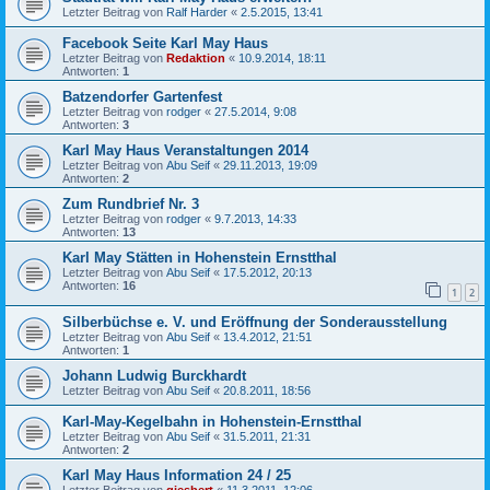
Letzter Beitrag von
Ralf Harder
«
2.5.2015, 13:41
Facebook Seite Karl May Haus
Letzter Beitrag von
Redaktion
«
10.9.2014, 18:11
Antworten:
1
Batzendorfer Gartenfest
Letzter Beitrag von
rodger
«
27.5.2014, 9:08
Antworten:
3
Karl May Haus Veranstaltungen 2014
Letzter Beitrag von
Abu Seif
«
29.11.2013, 19:09
Antworten:
2
Zum Rundbrief Nr. 3
Letzter Beitrag von
rodger
«
9.7.2013, 14:33
Antworten:
13
Karl May Stätten in Hohenstein Ernstthal
Letzter Beitrag von
Abu Seif
«
17.5.2012, 20:13
Antworten:
16
1
2
Silberbüchse e. V. und Eröffnung der Sonderausstellung
Letzter Beitrag von
Abu Seif
«
13.4.2012, 21:51
Antworten:
1
Johann Ludwig Burckhardt
Letzter Beitrag von
Abu Seif
«
20.8.2011, 18:56
Karl-May-Kegelbahn in Hohenstein-Ernstthal
Letzter Beitrag von
Abu Seif
«
31.5.2011, 21:31
Antworten:
2
Karl May Haus Information 24 / 25
Letzter Beitrag von
giesbert
«
11.3.2011, 12:06