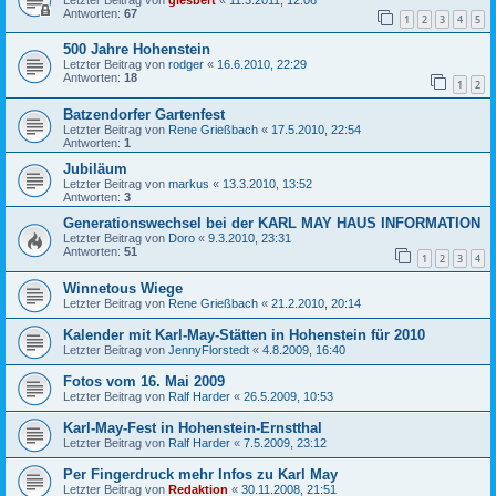
Antworten:
67
1
2
3
4
5
500 Jahre Hohenstein
Letzter Beitrag von
rodger
«
16.6.2010, 22:29
Antworten:
18
1
2
Batzendorfer Gartenfest
Letzter Beitrag von
Rene Grießbach
«
17.5.2010, 22:54
Antworten:
1
Jubiläum
Letzter Beitrag von
markus
«
13.3.2010, 13:52
Antworten:
3
Generationswechsel bei der KARL MAY HAUS INFORMATION
Letzter Beitrag von
Doro
«
9.3.2010, 23:31
Antworten:
51
1
2
3
4
Winnetous Wiege
Letzter Beitrag von
Rene Grießbach
«
21.2.2010, 20:14
Kalender mit Karl-May-Stätten in Hohenstein für 2010
Letzter Beitrag von
JennyFlorstedt
«
4.8.2009, 16:40
Fotos vom 16. Mai 2009
Letzter Beitrag von
Ralf Harder
«
26.5.2009, 10:53
Karl-May-Fest in Hohenstein-Ernstthal
Letzter Beitrag von
Ralf Harder
«
7.5.2009, 23:12
Per Fingerdruck mehr Infos zu Karl May
Letzter Beitrag von
Redaktion
«
30.11.2008, 21:51