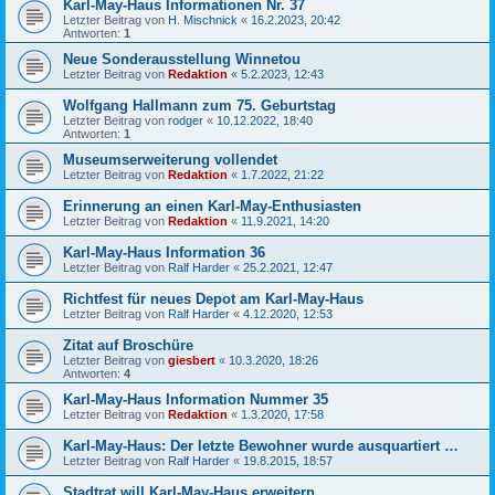
Karl-May-Haus Informationen Nr. 37
Letzter Beitrag von
H. Mischnick
«
16.2.2023, 20:42
Antworten:
1
Neue Sonderausstellung Winnetou
Letzter Beitrag von
Redaktion
«
5.2.2023, 12:43
Wolfgang Hallmann zum 75. Geburtstag
Letzter Beitrag von
rodger
«
10.12.2022, 18:40
Antworten:
1
Museumserweiterung vollendet
Letzter Beitrag von
Redaktion
«
1.7.2022, 21:22
Erinnerung an einen Karl-May-Enthusiasten
Letzter Beitrag von
Redaktion
«
11.9.2021, 14:20
Karl-May-Haus Information 36
Letzter Beitrag von
Ralf Harder
«
25.2.2021, 12:47
Richtfest für neues Depot am Karl-May-Haus
Letzter Beitrag von
Ralf Harder
«
4.12.2020, 12:53
Zitat auf Broschüre
Letzter Beitrag von
giesbert
«
10.3.2020, 18:26
Antworten:
4
Karl-May-Haus Information Nummer 35
Letzter Beitrag von
Redaktion
«
1.3.2020, 17:58
Karl-May-Haus: Der letzte Bewohner wurde ausquartiert …
Letzter Beitrag von
Ralf Harder
«
19.8.2015, 18:57
Stadtrat will Karl-May-Haus erweitern