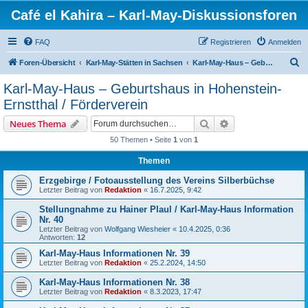
Café el Kahira – Karl-May-Diskussionsforen
FAQ
Registrieren
Anmelden
S
Foren-Übersicht
Karl-May-Stätten in Sachsen
Karl-May-Haus – Geburtshaus in Hohenstein-Ernstthal / Förderverein
u
Karl-May-Haus – Geburtshaus in Hohenstein-
c
Ernstthal / Förderverein
h
Suche
Erweiterte Suche
Neues Thema
e
50 Themen • Seite
1
von
1
Themen
Erzgebirge / Fotoausstellung des Vereins Silberbüchse
Letzter Beitrag von
Redaktion
«
16.7.2025, 9:42
Stellungnahme zu Hainer Plaul / Karl-May-Haus Information
Nr. 40
Letzter Beitrag von
Wolfgang Wiesheier
«
10.4.2025, 0:36
Antworten:
12
Karl-May-Haus Informationen Nr. 39
Letzter Beitrag von
Redaktion
«
25.2.2024, 14:50
Karl-May-Haus Informationen Nr. 38
Letzter Beitrag von
Redaktion
«
8.3.2023, 17:47