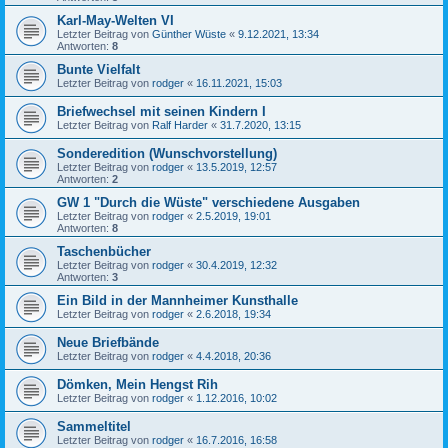
Karl-May-Welten VI
Letzter Beitrag von
Günther Wüste
«
9.12.2021, 13:34
Antworten:
8
Bunte Vielfalt
Letzter Beitrag von
rodger
«
16.11.2021, 15:03
Briefwechsel mit seinen Kindern I
Letzter Beitrag von
Ralf Harder
«
31.7.2020, 13:15
Sonderedition (Wunschvorstellung)
Letzter Beitrag von
rodger
«
13.5.2019, 12:57
Antworten:
2
GW 1 "Durch die Wüste" verschiedene Ausgaben
Letzter Beitrag von
rodger
«
2.5.2019, 19:01
Antworten:
8
Taschenbücher
Letzter Beitrag von
rodger
«
30.4.2019, 12:32
Antworten:
3
Ein Bild in der Mannheimer Kunsthalle
Letzter Beitrag von
rodger
«
2.6.2018, 19:34
Neue Briefbände
Letzter Beitrag von
rodger
«
4.4.2018, 20:36
Dömken, Mein Hengst Rih
Letzter Beitrag von
rodger
«
1.12.2016, 10:02
Sammeltitel
Letzter Beitrag von
rodger
«
16.7.2016, 16:58