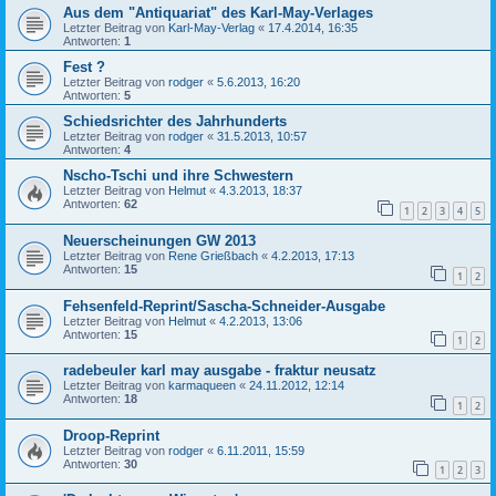
Aus dem "Antiquariat" des Karl-May-Verlages
Letzter Beitrag von
Karl-May-Verlag
«
17.4.2014, 16:35
Antworten:
1
Fest ?
Letzter Beitrag von
rodger
«
5.6.2013, 16:20
Antworten:
5
Schiedsrichter des Jahrhunderts
Letzter Beitrag von
rodger
«
31.5.2013, 10:57
Antworten:
4
Nscho-Tschi und ihre Schwestern
Letzter Beitrag von
Helmut
«
4.3.2013, 18:37
Antworten:
62
1
2
3
4
5
Neuerscheinungen GW 2013
Letzter Beitrag von
Rene Grießbach
«
4.2.2013, 17:13
Antworten:
15
1
2
Fehsenfeld-Reprint/Sascha-Schneider-Ausgabe
Letzter Beitrag von
Helmut
«
4.2.2013, 13:06
Antworten:
15
1
2
radebeuler karl may ausgabe - fraktur neusatz
Letzter Beitrag von
karmaqueen
«
24.11.2012, 12:14
Antworten:
18
1
2
Droop-Reprint
Letzter Beitrag von
rodger
«
6.11.2011, 15:59
Antworten:
30
1
2
3