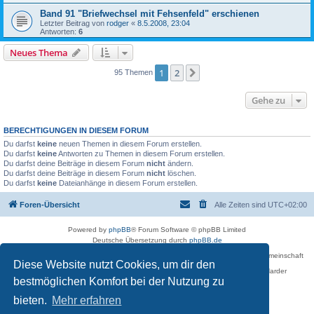
Band 91 "Briefwechsel mit Fehsenfeld" erschienen
Letzter Beitrag von
rodger
«
8.5.2008, 23:04
Antworten:
6
Neues Thema
1
2
Nächste
95 Themen
Gehe zu
BERECHTIGUNGEN IN DIESEM FORUM
Du darfst
keine
neuen Themen in diesem Forum erstellen.
Du darfst
keine
Antworten zu Themen in diesem Forum erstellen.
Du darfst deine Beiträge in diesem Forum
nicht
ändern.
Du darfst deine Beiträge in diesem Forum
nicht
löschen.
Du darfst
keine
Dateianhänge in diesem Forum erstellen.
Foren-Übersicht
Alle Zeiten sind
UTC+02:00
Powered by
phpBB
® Forum Software © phpBB Limited
Deutsche Übersetzung durch
phpBB.de
Betreiber des Forums für die Karl-May-Vereinigung – Arbeits- und Forschungsgemeinschaft
Diese Website nutzt Cookies, um dir den
›Karl May‹ in Sachsen,
in Zusammenarbeit mit der Karl-May-Stiftung Radebeul bei Dresden: Ralf Harder
Impressum
bestmöglichen Komfort bei der Nutzung zu
bieten.
Mehr erfahren