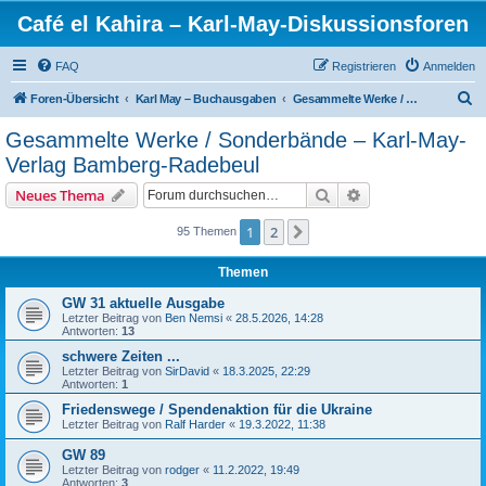
Café el Kahira – Karl-May-Diskussionsforen
FAQ
Registrieren
Anmelden
S
Foren-Übersicht
Karl May – Buchausgaben
Gesammelte Werke / Sonderbände – Karl-May-Verlag Bamberg-Radebeul
u
Gesammelte Werke / Sonderbände – Karl-May-
c
Verlag Bamberg-Radebeul
h
Suche
Erweiterte Suche
Neues Thema
e
1
2
Nächste
95 Themen
Themen
GW 31 aktuelle Ausgabe
Letzter Beitrag von
Ben Nemsi
«
28.5.2026, 14:28
Antworten:
13
schwere Zeiten ...
Letzter Beitrag von
SirDavid
«
18.3.2025, 22:29
Antworten:
1
Friedenswege / Spendenaktion für die Ukraine
Letzter Beitrag von
Ralf Harder
«
19.3.2022, 11:38
GW 89
Letzter Beitrag von
rodger
«
11.2.2022, 19:49
Antworten:
3