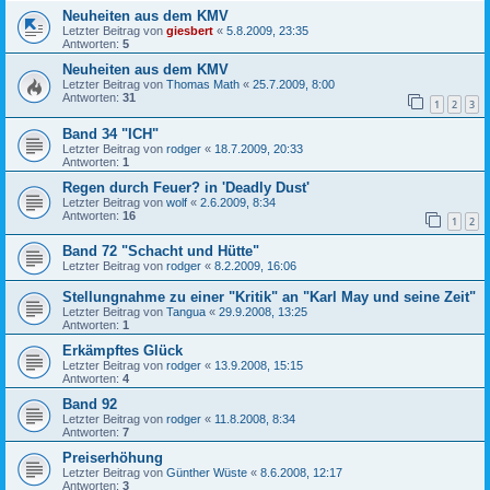
Neuheiten aus dem KMV
Letzter Beitrag von
giesbert
«
5.8.2009, 23:35
Antworten:
5
Neuheiten aus dem KMV
Letzter Beitrag von
Thomas Math
«
25.7.2009, 8:00
Antworten:
31
1
2
3
Band 34 "ICH"
Letzter Beitrag von
rodger
«
18.7.2009, 20:33
Antworten:
1
Regen durch Feuer? in 'Deadly Dust'
Letzter Beitrag von
wolf
«
2.6.2009, 8:34
Antworten:
16
1
2
Band 72 "Schacht und Hütte"
Letzter Beitrag von
rodger
«
8.2.2009, 16:06
Stellungnahme zu einer "Kritik" an "Karl May und seine Zeit"
Letzter Beitrag von
Tangua
«
29.9.2008, 13:25
Antworten:
1
Erkämpftes Glück
Letzter Beitrag von
rodger
«
13.9.2008, 15:15
Antworten:
4
Band 92
Letzter Beitrag von
rodger
«
11.8.2008, 8:34
Antworten:
7
Preiserhöhung
Letzter Beitrag von
Günther Wüste
«
8.6.2008, 12:17
Antworten:
3