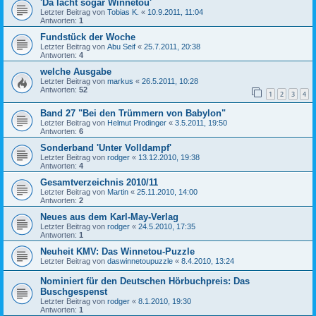
'Da lacht sogar Winnetou'
Letzter Beitrag von
Tobias K.
«
10.9.2011, 11:04
Antworten:
1
Fundstück der Woche
Letzter Beitrag von
Abu Seif
«
25.7.2011, 20:38
Antworten:
4
welche Ausgabe
Letzter Beitrag von
markus
«
26.5.2011, 10:28
Antworten:
52
1
2
3
4
Band 27 "Bei den Trümmern von Babylon"
Letzter Beitrag von
Helmut Prodinger
«
3.5.2011, 19:50
Antworten:
6
Sonderband 'Unter Volldampf'
Letzter Beitrag von
rodger
«
13.12.2010, 19:38
Antworten:
4
Gesamtverzeichnis 2010/11
Letzter Beitrag von
Martin
«
25.11.2010, 14:00
Antworten:
2
Neues aus dem Karl-May-Verlag
Letzter Beitrag von
rodger
«
24.5.2010, 17:35
Antworten:
1
Neuheit KMV: Das Winnetou-Puzzle
Letzter Beitrag von
daswinnetoupuzzle
«
8.4.2010, 13:24
Nominiert für den Deutschen Hörbuchpreis: Das
Buschgespenst
Letzter Beitrag von
rodger
«
8.1.2010, 19:30
Antworten:
1