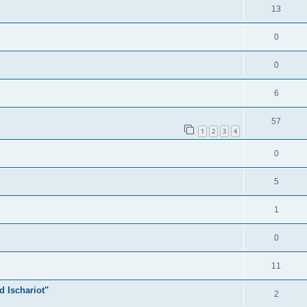
13
0
0
6
57
1
2
3
4
0
5
1
0
11
d Ischariot"
2