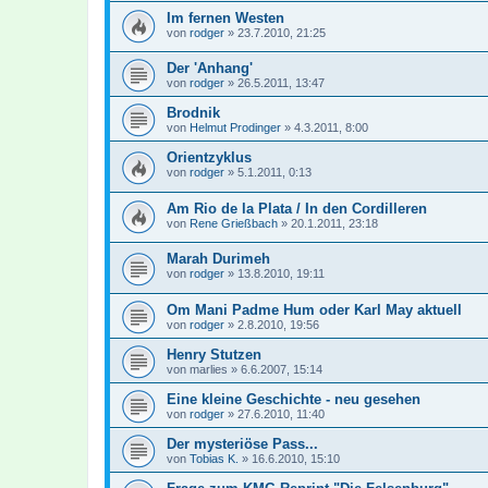
Im fernen Westen
von
rodger
»
23.7.2010, 21:25
Der 'Anhang'
von
rodger
»
26.5.2011, 13:47
Brodnik
von
Helmut Prodinger
»
4.3.2011, 8:00
Orientzyklus
von
rodger
»
5.1.2011, 0:13
Am Rio de la Plata / In den Cordilleren
von
Rene Grießbach
»
20.1.2011, 23:18
Marah Durimeh
von
rodger
»
13.8.2010, 19:11
Om Mani Padme Hum oder Karl May aktuell
von
rodger
»
2.8.2010, 19:56
Henry Stutzen
von
marlies
»
6.6.2007, 15:14
Eine kleine Geschichte - neu gesehen
von
rodger
»
27.6.2010, 11:40
Der mysteriöse Pass...
von
Tobias K.
»
16.6.2010, 15:10