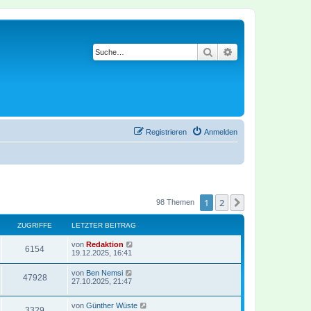
Suche
Erweiterte Suche
Registrieren
Anmelden
1
2
Nächste
98 Themen
ZUGRIFFE
LETZTER BEITRAG
von
Redaktion
6154
19.12.2025, 16:41
von
Ben Nemsi
47928
27.10.2025, 21:47
von
Günther Wüste
3329