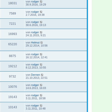
von
rodger
18031
30.9.2016, 19:29
von
rodger
7589
2.7.2016, 19:38
von
rodger
7221
30.6.2016, 19:13
von
rodger
16993
24.11.2015, 9:21
von
Helmut
65220
29.12.2014, 10:56
von
rodger
8875
16.12.2014, 12:41
von
rodger
19212
8.12.2013, 10:55
von
Dernen
9732
21.10.2013, 22:51
von
rodger
10076
14.6.2013, 16:03
von
rodger
19143
3.11.2011, 18:58
von
rodger
10143
3.11.2011, 10:48