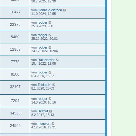
30.7.2025, 19:30
von
Gabriele Ziethen
10477
1.10.2024, 12:55
von
rodger
22375
25.3.2023, 9:11
von
rodger
5480
25.12.2022, 20:01
von
rodger
12958
24.12.2022, 16:04
von
Ralf Harder
7773
15.4.2022, 12:08
von
rodger
8160
6.3.2020, 18:22
von
Tobias K.
32107
8.1.2020, 20:03
von
rodger
7204
14.3.2019, 10:16
von
Helmut
34533
8.2.2017, 16:13
von
mugwort
24565
4.12.2016, 19:21