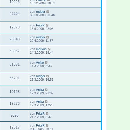
10223
13.12.2009, 18:53
von
rodger
42294
30.10.2009, 11:46
von
FritzR
19373
16.6.2009, 22:08
von
rodger
23843
29.4.2009, 11:37
von
markus
68967
14.3.2009, 18:44
von
Anika
61581
14.3.2009, 8:33
von
rodger
55701
13.3.2009, 16:56
von
Anika
10158
12.3.2009, 21:37
von
Anika
13276
12.3.2009, 17:23
von
FritzR
9020
21.2.2009, 6:47
von
FritzR
12617
9.11.2008, 19:51