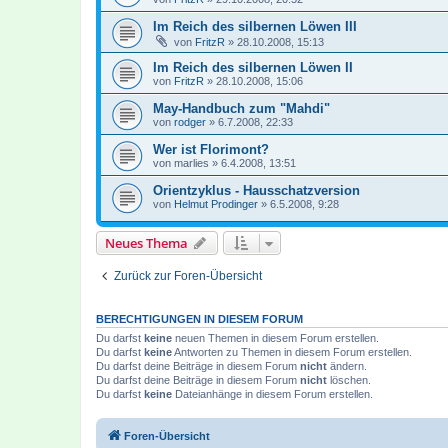
Im Reich des silbernen Löwen III
von
FritzR
»
28.10.2008, 15:13
Im Reich des silbernen Löwen II
von
FritzR
»
28.10.2008, 15:06
May-Handbuch zum "Mahdi"
von
rodger
»
6.7.2008, 22:33
Wer ist Florimont?
von
marlies
»
6.4.2008, 13:51
Orientzyklus - Hausschatzversion
von
Helmut Prodinger
»
6.5.2008, 9:28
Neues Thema
Zurück zur Foren-Übersicht
BERECHTIGUNGEN IN DIESEM FORUM
Du darfst
keine
neuen Themen in diesem Forum erstellen.
Du darfst
keine
Antworten zu Themen in diesem Forum erstellen.
Du darfst deine Beiträge in diesem Forum
nicht
ändern.
Du darfst deine Beiträge in diesem Forum
nicht
löschen.
Du darfst
keine
Dateianhänge in diesem Forum erstellen.
Foren-Übersicht