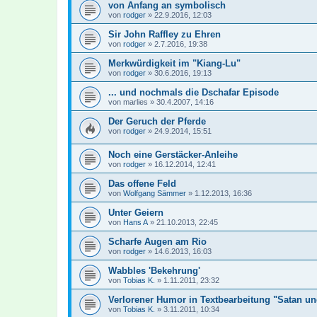
von Anfang an symbolisch
von
rodger
»
22.9.2016, 12:03
Sir John Raffley zu Ehren
von
rodger
»
2.7.2016, 19:38
Merkwürdigkeit im "Kiang-Lu"
von
rodger
»
30.6.2016, 19:13
... und nochmals die Dschafar Episode
von
marlies
»
30.4.2007, 14:16
Der Geruch der Pferde
von
rodger
»
24.9.2014, 15:51
Noch eine Gerstäcker-Anleihe
von
rodger
»
16.12.2014, 12:41
Das offene Feld
von
Wolfgang Sämmer
»
1.12.2013, 16:36
Unter Geiern
von
Hans A
»
21.10.2013, 22:45
Scharfe Augen am Rio
von
rodger
»
14.6.2013, 16:03
Wabbles 'Bekehrung'
von
Tobias K.
»
1.11.2011, 23:32
Verlorener Humor in Textbearbeitung "Satan un
von
Tobias K.
»
3.11.2011, 10:34