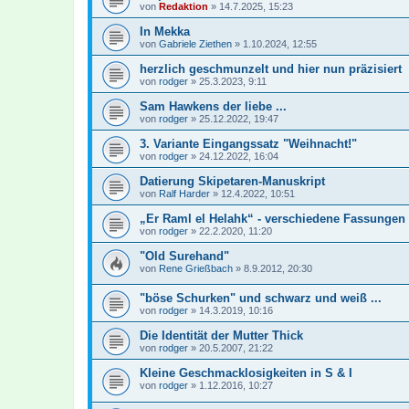
von
Redaktion
»
14.7.2025, 15:23
In Mekka
von
Gabriele Ziethen
»
1.10.2024, 12:55
herzlich geschmunzelt und hier nun präzisiert
von
rodger
»
25.3.2023, 9:11
Sam Hawkens der liebe ...
von
rodger
»
25.12.2022, 19:47
3. Variante Eingangssatz "Weihnacht!"
von
rodger
»
24.12.2022, 16:04
Datierung Skipetaren-Manuskript
von
Ralf Harder
»
12.4.2022, 10:51
„Er Raml el Helahk“ - verschiedene Fassungen
von
rodger
»
22.2.2020, 11:20
"Old Surehand"
von
Rene Grießbach
»
8.9.2012, 20:30
"böse Schurken" und schwarz und weiß ...
von
rodger
»
14.3.2019, 10:16
Die Identität der Mutter Thick
von
rodger
»
20.5.2007, 21:22
Kleine Geschmacklosigkeiten in S & I
von
rodger
»
1.12.2016, 10:27