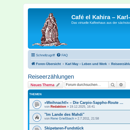
Café el Kahira – Kar
Das virtuelle Kaffeehaus aus der sächsi
Schnellzugriff
FAQ
Foren-Übersicht
Karl May – Leben und Werk
Reiseerzäh
Reiseerzählungen
Suche
Erw
Neues Thema
THEMEN
»Weihnacht!« – Die Carpio-Sappho-Route …
von
Redaktion
»
19.12.2025, 16:41
"Im Lande des Mahdi"
von
Rene Grießbach
»
2.7.2011, 21:58
Skipetaren-Fundstück