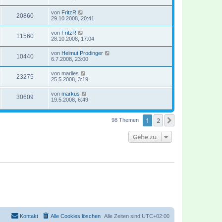
von
FritzR
20860
29.10.2008, 20:41
von
FritzR
11560
28.10.2008, 17:04
von
Helmut Prodinger
10440
6.7.2008, 23:00
von
marlies
23275
25.5.2008, 3:19
von
markus
30609
19.5.2008, 6:49
1
2
Nächste
98 Themen
Gehe zu
Kontakt
Alle Cookies löschen
Alle Zeiten sind
UTC+02:00