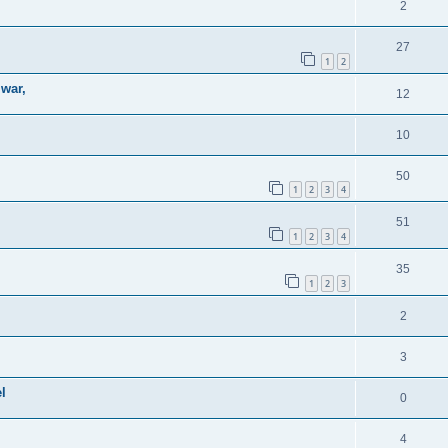
2
27
1
2
 war,
12
10
50
1
2
3
4
51
1
2
3
4
35
1
2
3
2
3
l
0
4