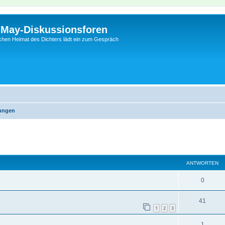
l-May-Diskussionsforen
schen Heimat des Dichters lädt ein zum Gespräch
lungen
eiterte Suche
ANTWORTEN
0
41
1
2
3
1