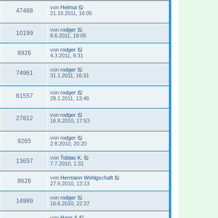
von
Helmut
47488
21.10.2011, 16:05
von
rodger
10199
8.6.2011, 19:05
von
rodger
8926
4.3.2011, 8:31
von
rodger
74961
31.1.2011, 16:31
von
rodger
61557
28.1.2011, 13:46
von
rodger
27812
16.8.2010, 17:53
von
rodger
9265
2.8.2010, 20:20
von
Tobias K.
13657
7.7.2010, 1:31
von
Hermann Wohlgschaft
8626
27.6.2010, 13:13
von
rodger
14989
16.6.2010, 22:37
von
Hans A