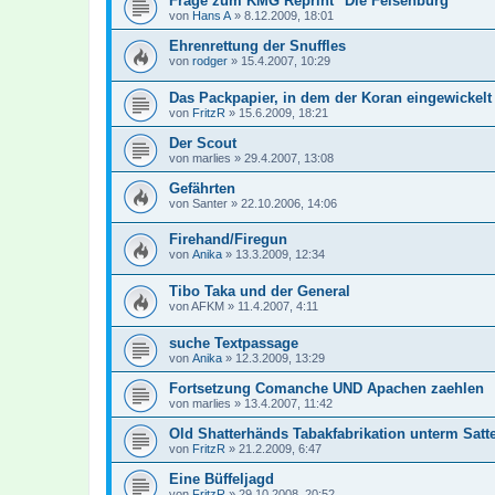
Frage zum KMG Reprint "Die Felsenburg"
von
Hans A
»
8.12.2009, 18:01
Ehrenrettung der Snuffles
von
rodger
»
15.4.2007, 10:29
Das Packpapier, in dem der Koran eingewickelt
von
FritzR
»
15.6.2009, 18:21
Der Scout
von
marlies
»
29.4.2007, 13:08
Gefährten
von
Santer
»
22.10.2006, 14:06
Firehand/Firegun
von
Anika
»
13.3.2009, 12:34
Tibo Taka und der General
von
AFKM
»
11.4.2007, 4:11
suche Textpassage
von
Anika
»
12.3.2009, 13:29
Fortsetzung Comanche UND Apachen zaehlen
von
marlies
»
13.4.2007, 11:42
Old Shatterhänds Tabakfabrikation unterm Satte
von
FritzR
»
21.2.2009, 6:47
Eine Büffeljagd
von
FritzR
»
29.10.2008, 20:52