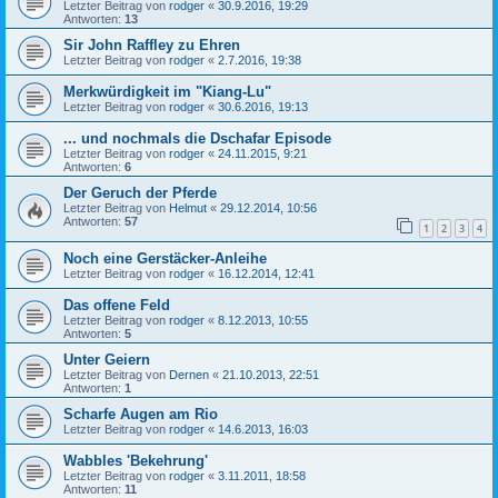
Letzter Beitrag von
rodger
«
30.9.2016, 19:29
Antworten:
13
Sir John Raffley zu Ehren
Letzter Beitrag von
rodger
«
2.7.2016, 19:38
Merkwürdigkeit im "Kiang-Lu"
Letzter Beitrag von
rodger
«
30.6.2016, 19:13
... und nochmals die Dschafar Episode
Letzter Beitrag von
rodger
«
24.11.2015, 9:21
Antworten:
6
Der Geruch der Pferde
Letzter Beitrag von
Helmut
«
29.12.2014, 10:56
Antworten:
57
1
2
3
4
Noch eine Gerstäcker-Anleihe
Letzter Beitrag von
rodger
«
16.12.2014, 12:41
Das offene Feld
Letzter Beitrag von
rodger
«
8.12.2013, 10:55
Antworten:
5
Unter Geiern
Letzter Beitrag von
Dernen
«
21.10.2013, 22:51
Antworten:
1
Scharfe Augen am Rio
Letzter Beitrag von
rodger
«
14.6.2013, 16:03
Wabbles 'Bekehrung'
Letzter Beitrag von
rodger
«
3.11.2011, 18:58
Antworten:
11