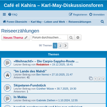
Café el Kahira – Karl-May-Diskussionsforen
FAQ
Registrieren
Anmelden
S
Foren-Übersicht
Karl May – Leben und Werk
Reiseerzählungen
u
Reiseerzählungen
c
Suche
Erweiterte Suche
Neues Thema
h
e
1
2
Nächste
98 Themen
Themen
»Weihnacht!« – Die Carpio-Sappho-Route …
Letzter Beitrag von
Redaktion
«
19.12.2025, 16:41
"Im Lande des Mahdi"
Letzter Beitrag von
Ben Nemsi
«
27.10.2025, 21:47
Antworten:
41
1
2
3
Skipetaren-Fundstück
Letzter Beitrag von
Günther Wüste
«
30.7.2025, 19:30
Antworten:
1
In Mekka
Letzter Beitrag von
Gabriele Ziethen
«
1.10.2024, 12:55