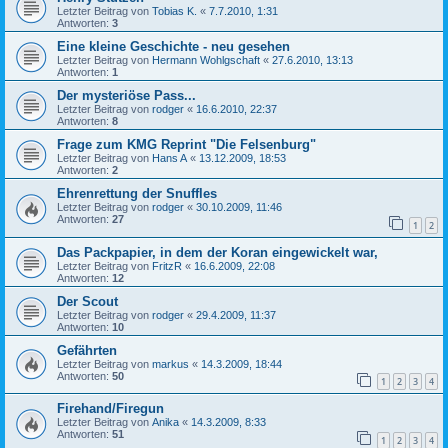
Letzter Beitrag von
Tobias K.
«
7.7.2010, 1:31
Antworten:
3
Eine kleine Geschichte - neu gesehen
Letzter Beitrag von
Hermann Wohlgschaft
«
27.6.2010, 13:13
Antworten:
1
Der mysteriöse Pass...
Letzter Beitrag von
rodger
«
16.6.2010, 22:37
Antworten:
8
Frage zum KMG Reprint "Die Felsenburg"
Letzter Beitrag von
Hans A
«
13.12.2009, 18:53
Antworten:
2
Ehrenrettung der Snuffles
Letzter Beitrag von
rodger
«
30.10.2009, 11:46
Antworten:
27
1
2
Das Packpapier, in dem der Koran eingewickelt war,
Letzter Beitrag von
FritzR
«
16.6.2009, 22:08
Antworten:
12
Der Scout
Letzter Beitrag von
rodger
«
29.4.2009, 11:37
Antworten:
10
Gefährten
Letzter Beitrag von
markus
«
14.3.2009, 18:44
Antworten:
50
1
2
3
4
Firehand/Firegun
Letzter Beitrag von
Anika
«
14.3.2009, 8:33
Antworten:
51
1
2
3
4