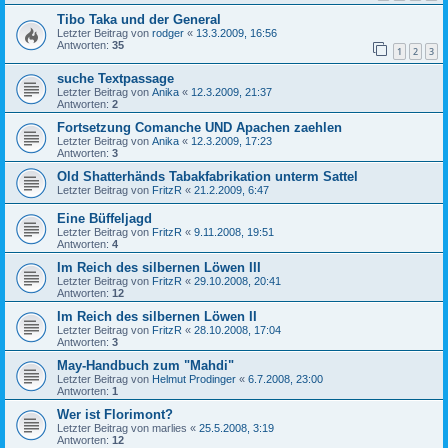
Tibo Taka und der General
Letzter Beitrag von
rodger
«
13.3.2009, 16:56
Antworten:
35
1
2
3
suche Textpassage
Letzter Beitrag von
Anika
«
12.3.2009, 21:37
Antworten:
2
Fortsetzung Comanche UND Apachen zaehlen
Letzter Beitrag von
Anika
«
12.3.2009, 17:23
Antworten:
3
Old Shatterhänds Tabakfabrikation unterm Sattel
Letzter Beitrag von
FritzR
«
21.2.2009, 6:47
Eine Büffeljagd
Letzter Beitrag von
FritzR
«
9.11.2008, 19:51
Antworten:
4
Im Reich des silbernen Löwen III
Letzter Beitrag von
FritzR
«
29.10.2008, 20:41
Antworten:
12
Im Reich des silbernen Löwen II
Letzter Beitrag von
FritzR
«
28.10.2008, 17:04
Antworten:
3
May-Handbuch zum "Mahdi"
Letzter Beitrag von
Helmut Prodinger
«
6.7.2008, 23:00
Antworten:
1
Wer ist Florimont?
Letzter Beitrag von
marlies
«
25.5.2008, 3:19
Antworten:
12