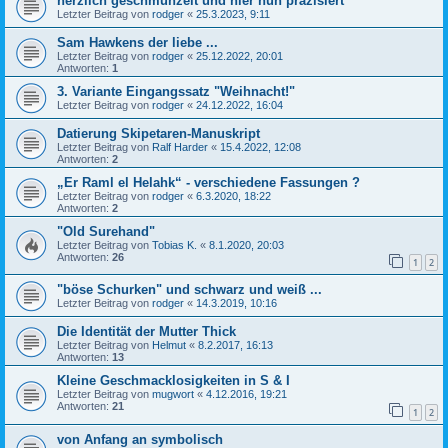
herzlich geschmunzelt und hier nun präzisiert
Letzter Beitrag von
rodger
«
25.3.2023, 9:11
Sam Hawkens der liebe ...
Letzter Beitrag von
rodger
«
25.12.2022, 20:01
Antworten:
1
3. Variante Eingangssatz "Weihnacht!"
Letzter Beitrag von
rodger
«
24.12.2022, 16:04
Datierung Skipetaren-Manuskript
Letzter Beitrag von
Ralf Harder
«
15.4.2022, 12:08
Antworten:
2
„Er Raml el Helahk“ - verschiedene Fassungen ?
Letzter Beitrag von
rodger
«
6.3.2020, 18:22
Antworten:
2
"Old Surehand"
Letzter Beitrag von
Tobias K.
«
8.1.2020, 20:03
Antworten:
26
1
2
"böse Schurken" und schwarz und weiß ...
Letzter Beitrag von
rodger
«
14.3.2019, 10:16
Die Identität der Mutter Thick
Letzter Beitrag von
Helmut
«
8.2.2017, 16:13
Antworten:
13
Kleine Geschmacklosigkeiten in S & I
Letzter Beitrag von
mugwort
«
4.12.2016, 19:21
Antworten:
21
1
2
von Anfang an symbolisch