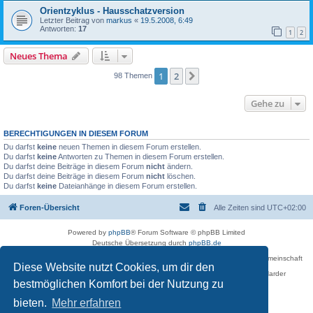
Orientzyklus - Hausschatzversion
Letzter Beitrag von
markus
«
19.5.2008, 6:49
Antworten:
17
1
2
Neues Thema
1
2
Nächste
98 Themen
Gehe zu
BERECHTIGUNGEN IN DIESEM FORUM
Du darfst
keine
neuen Themen in diesem Forum erstellen.
Du darfst
keine
Antworten zu Themen in diesem Forum erstellen.
Du darfst deine Beiträge in diesem Forum
nicht
ändern.
Du darfst deine Beiträge in diesem Forum
nicht
löschen.
Du darfst
keine
Dateianhänge in diesem Forum erstellen.
Foren-Übersicht
Alle Zeiten sind
UTC+02:00
Powered by
phpBB
® Forum Software © phpBB Limited
Deutsche Übersetzung durch
phpBB.de
Betreiber des Forums für die Karl-May-Vereinigung – Arbeits- und Forschungsgemeinschaft
Diese Website nutzt Cookies, um dir den
›Karl May‹ in Sachsen,
in Zusammenarbeit mit der Karl-May-Stiftung Radebeul bei Dresden: Ralf Harder
Impressum
bestmöglichen Komfort bei der Nutzung zu
bieten.
Mehr erfahren