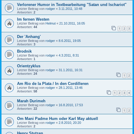
Verlorener Humor in Textbearbeitung "Satan und Ischariot"
Letzter Beitrag von
rodger
«
3.11.2011, 10:48
Antworten:
2
Im fernen Westen
Letzter Beitrag von
Helmut
«
21.10.2011, 16:05
Antworten:
44
1
2
3
Der 'Anhang'
Letzter Beitrag von
rodger
«
8.6.2011, 19:05
Antworten:
3
Brodnik
Letzter Beitrag von
rodger
«
4.3.2011, 8:31
Antworten:
1
Orientzyklus
Letzter Beitrag von
rodger
«
31.1.2011, 16:31
Antworten:
24
1
2
Am Rio de la Plata / In den Cordilleren
Letzter Beitrag von
rodger
«
28.1.2011, 13:46
Antworten:
58
1
2
3
4
Marah Durimeh
Letzter Beitrag von
rodger
«
16.8.2010, 17:53
Antworten:
22
1
2
Om Mani Padme Hum oder Karl May aktuell
Letzter Beitrag von
rodger
«
2.8.2010, 20:20
Antworten:
2
Henry Stutzen