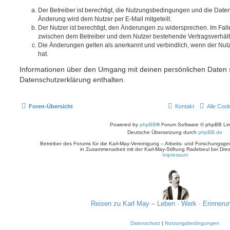
Der Betreiber ist berechtigt, die Nutzungsbedingungen und die Date
Änderung wird dem Nutzer per E-Mail mitgeteilt.
Der Nutzer ist berechtigt, den Änderungen zu widersprechen. Im Fall
zwischen dem Betreiber und dem Nutzer bestehende Vertragsverhältni
Die Änderungen gelten als anerkannt und verbindlich, wenn der Nu
hat.
Informationen über den Umgang mit deinen persönlichen Daten s
Datenschutzerklärung enthalten.
Foren-Übersicht
Kontakt
Alle Coo
Powered by
phpBB
® Forum Software © phpBB Lim
Deutsche Übersetzung durch
phpBB.de
Betreiber des Forums für die Karl-May-Vereinigung – Arbeits- und Forschungsge
in Zusammenarbeit mit der Karl-May-Stiftung Radebeul bei Dre
Impressum
Reisen zu Karl May – Leben · Werk · Erinneru
Datenschutz
|
Nutzungsbedingungen