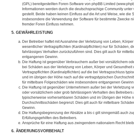
(GPL) bereitgestellten Foren-Software von phpBB Limited (www.php
Informationen werden durch die deutschsprachige Community unter
gestellt. Beide haben keinen Einfluss auf die Art und Weise, wie die
insbesondere die Verwendung der Software für bestimmte Zwecke nic
fremder Foren Einfluss nehmen.
5. GEWÄHRLEISTUNG
Der Betreiber haftet mit Ausnahme der Verletzung von Leben, Körpe
wesentlicher Vertragspflichten (Kardinalpflichten) nur für Schäden, di
fahrlässiges Verhalten zurückzuführen sind. Dies gilt auch für mitt
entgangenen Gewinn.
Die Haftung ist gegenüber Verbrauchern außer bei vorsätzlichem ode
bei Schäden aus der Verletzung von Leben, Körper und Gesundheit u
Vertragspflichten (Kardinalpflichten) auf die bei Vertragsschluss t
und im übrigen der Höhe nach auf die vertragstypischen Durchschnit
für mittelbare Folgeschäden wie insbesondere entgangenen Gewinn
Die Haftung ist gegenüber Unternehmern außer bei der Verletzung 
oder vorsätzlichem oder grob fahrlässigem Verhalten des Betreibers 
typischerweise vorhersehbaren Schäden und im Übrigen der Höhe na
Durchschnittsschäden begrenzt. Dies gilt auch für mittelbare Schä
Gewinn.
Die Haftungsbegrenzung der Absätze a bis c gilt sinngemäß auch zug
Erfüllungsgehilfen des Betreibers.
Ansprüche für eine Haftung aus zwingendem nationalem Recht bleib
6. ÄNDERUNGSVORBEHALT