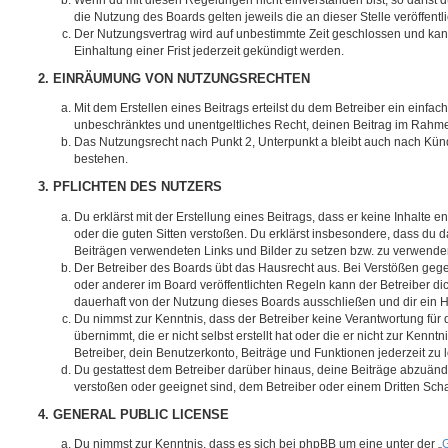
die Nutzung des Boards gelten jeweils die an dieser Stelle veröffent
Der Nutzungsvertrag wird auf unbestimmte Zeit geschlossen und ka
Einhaltung einer Frist jederzeit gekündigt werden.
2. EINRÄUMUNG VON NUTZUNGSRECHTEN
Mit dem Erstellen eines Beitrags erteilst du dem Betreiber ein einfach
unbeschränktes und unentgeltliches Recht, deinen Beitrag im Rahm
Das Nutzungsrecht nach Punkt 2, Unterpunkt a bleibt auch nach Kü
bestehen.
3. PFLICHTEN DES NUTZERS
Du erklärst mit der Erstellung eines Beitrags, dass er keine Inhalte e
oder die guten Sitten verstoßen. Du erklärst insbesondere, dass du da
Beiträgen verwendeten Links und Bilder zu setzen bzw. zu verwende
Der Betreiber des Boards übt das Hausrecht aus. Bei Verstößen g
oder anderer im Board veröffentlichten Regeln kann der Betreiber 
dauerhaft von der Nutzung dieses Boards ausschließen und dir ein H
Du nimmst zur Kenntnis, dass der Betreiber keine Verantwortung für d
übernimmt, die er nicht selbst erstellt hat oder die er nicht zur Ken
Betreiber, dein Benutzerkonto, Beiträge und Funktionen jederzeit zu 
Du gestattest dem Betreiber darüber hinaus, deine Beiträge abzuände
verstoßen oder geeignet sind, dem Betreiber oder einem Dritten Sc
4. GENERAL PUBLIC LICENSE
Du nimmst zur Kenntnis, dass es sich bei phpBB um eine unter der „
G