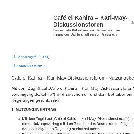
Café el Kahira – Karl-May-
Diskussionsforen
Das virtuelle Kaffeehaus aus der sächsischen
Heimat des Dichters lädt ein zum Gespräch
Schnellzugriff
FAQ
Foren-Übersicht
Café el Kahira – Karl-May-Diskussionsforen - Nutzungs
Mit dem Zugriff auf „Café el Kahira – Karl-May-Diskussionsforen“
vereinigung.de/kahira“) wird zwischen dir und dem Betreiber ein 
Regelungen geschlossen:
1. NUTZUNGSVERTRAG
Mit dem Zugriff auf „Café el Kahira – Karl-May-Diskussionsforen“ (im
einen Nutzungsvertrag mit dem Betreiber des Boards ab (im Folgenden
den nachfolgenden Regelungen einverstanden.
Wenn du mit diesen Regelungen nicht einverstanden bist, so darfst d