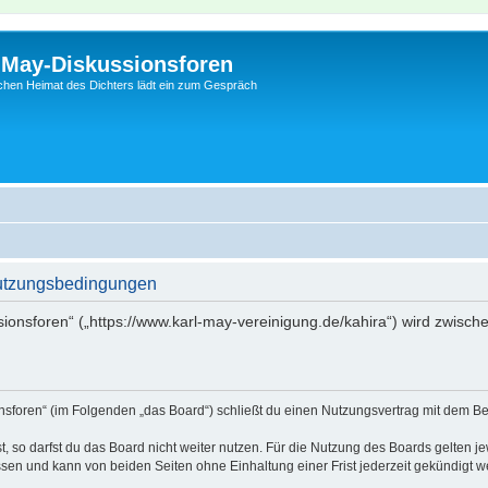
l-May-Diskussionsforen
schen Heimat des Dichters lädt ein zum Gespräch
Nutzungsbedingungen
sionsforen“ („https://www.karl-may-vereinigung.de/kahira“) wird zwisch
onsforen“ (im Folgenden „das Board“) schließt du einen Nutzungsvertrag mit dem Be
 so darfst du das Board nicht weiter nutzen. Für die Nutzung des Boards gelten jew
sen und kann von beiden Seiten ohne Einhaltung einer Frist jederzeit gekündigt w