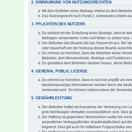
2. EINRÄUMUNG VON NUTZUNGSRECHTEN
Mit dem Erstellen eines Beitrags erteilst du dem Betrei
Das Nutzungsrecht nach Punkt 2, Unterpunkt a bleibt 
3. PFLICHTEN DES NUTZERS
Du erklärst mit der Erstellung eines Beitrags, dass er ke
Beiträgen verwendeten Links und Bilder zu setzen bzw.
Der Betreiber des Boards übt das Hausrecht aus. Bei V
oder dauerhaft von der Nutzung dieses Boards ausschlie
Du nimmst zur Kenntnis, dass der Betreiber keine Verantw
Betreiber, dein Benutzerkonto, Beiträge und Funktionen 
Du gestattest dem Betreiber darüber hinaus, deine Beit
4. GENERAL PUBLIC LICENSE
Du nimmst zur Kenntnis, dass es sich bei phpBB um eine
deutschsprachige Informationen werden durch die deuts
verwendet wird. Sie können insbesondere die Verwendun
5. GEWÄHRLEISTUNG
Der Betreiber haftet mit Ausnahme der Verletzung von Le
grob fahrlässiges Verhalten zurückzuführen sind. Dies 
Die Haftung ist gegenüber Verbrauchern außer bei vors
wesentlicher Vertragspflichten (Kardinalpflichten) auf
begrenzt. Dies gilt auch für mittelbare Folgeschäden 
Die Haftung ist gegenüber Unternehmern außer bei der V