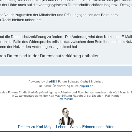
der Höhe nach auf die vertragstypischen Durchschnittsschäden begrenzt. Dies gi
mäß auch zugunsten der Mitarbeiter und Erfüllungsgehilfen des Betreibers.
 Recht bleiben unberührt.
und die Datenschutzerklärung zu ändern. Die Änderung wird dem Nutzer per E-Mail m
chen. Im Falle des Widerspruchs erlischt das zwischen dem Betreiber und dem Nutze
wenn der Nutzer den Änderungen zugestimmt hat.
en Daten sind in der Datenschutzerklärung enthalten.
Powered by
phpBB
® Forum Software © phpBB Limited
Deutsche Übersetzung durch
phpBB.de
r des Forums für die Karl-May-Vereinigung – Arbeits- und Forschungsgemeinschaft ›Karl May‹ in
in Zusammenarbeit mit der Karl-May-Stiftung Radebeul bei Dresden: Ralf Harder
Impressum
Reisen zu Karl May – Leben · Werk · Erinnerungsstätten