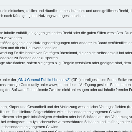
ber ein einfaches, zeitlich und räumlich unbeschränktes und unentgeltliches Recht
auch nach Kündigung des Nutzungsvertrages bestehen.
ine Inhalte enthält, die gegen geltendes Recht oder die guten Sitten verstoßen. Du 
 zu verwenden.
erstößen gegen diese Nutzungsbedingungen oder anderer im Board veröffentlichte
ßen und dir ein Hausverbot erteilen.
ortung für die Inhalte von Beiträgen übernimmt, die er nicht selbst erstellt hat od
jederzeit zu löschen oder zu sperren.
räge abzuändern, sofern sie gegen o. g. Regeln verstoßen oder geeignet sind, dem
 unter der „
GNU General Public License v2
“ (GPL) bereitgestellten Foren-Softwa
chsprachige Community unter www.phpbb.de zur Verfügung gestellt. Beide haben ke
g der Software für bestimmte Zwecke nicht untersagen oder auf Inhalte fremder F
ben, Körper und Gesundheit und der Verletzung wesentlicher Vertragspflichten (Kard
gilt auch für mittelbare Folgeschäden wie insbesondere entgangenen Gewinn.
ätzlichem oder grob fahrlässigem Verhalten oder bei Schäden aus der Verletzung 
 die bei Vertragsschluss typischerweise vorhersehbaren Schäden und im übrigen de
wie insbesondere entgangenen Gewinn.
erletzung von Leben, Körper und Gesundheit oder vorsätzlichem oder grob fahrläs