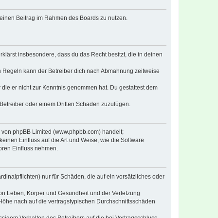
, deinen Beitrag im Rahmen des Boards zu nutzen.
erklärst insbesondere, dass du das Recht besitzt, die in deinen
n Regeln kann der Betreiber dich nach Abmahnung zeitweise
er die er nicht zur Kenntnis genommen hat. Du gestattest dem
 Betreiber oder einem Dritten Schaden zuzufügen.
re von phpBB Limited (www.phpbb.com) handelt;
inen Einfluss auf die Art und Weise, wie die Software
oren Einfluss nehmen.
inalpflichten) nur für Schäden, die auf ein vorsätzliches oder
von Leben, Körper und Gesundheit und der Verletzung
r Höhe nach auf die vertragstypischen Durchschnittsschäden
sigem Verhalten des Betreibers auf die bei Vertragsschluss