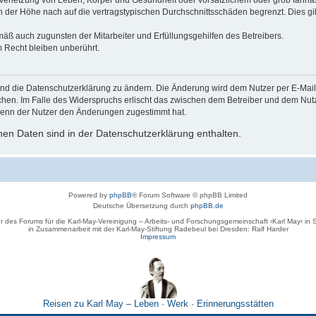
der Höhe nach auf die vertragstypischen Durchschnittsschäden begrenzt. Dies gi
mäß auch zugunsten der Mitarbeiter und Erfüllungsgehilfen des Betreibers.
 Recht bleiben unberührt.
und die Datenschutzerklärung zu ändern. Die Änderung wird dem Nutzer per E-Mail m
chen. Im Falle des Widerspruchs erlischt das zwischen dem Betreiber und dem Nutze
wenn der Nutzer den Änderungen zugestimmt hat.
en Daten sind in der Datenschutzerklärung enthalten.
Powered by
phpBB
® Forum Software © phpBB Limited
Deutsche Übersetzung durch
phpBB.de
r des Forums für die Karl-May-Vereinigung – Arbeits- und Forschungsgemeinschaft ›Karl May‹ in
in Zusammenarbeit mit der Karl-May-Stiftung Radebeul bei Dresden: Ralf Harder
Impressum
Reisen zu Karl May – Leben · Werk · Erinnerungsstätten