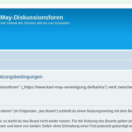
l-May-Diskussionsforen
schen Heimat des Dichters lädt ein zum Gespräch
Nutzungsbedingungen
sionsforen“ („https://www.karl-may-vereinigung.de/kahira“) wird zwisch
onsforen“ (im Folgenden „das Board“) schließt du einen Nutzungsvertrag mit dem Be
 so darfst du das Board nicht weiter nutzen. Für die Nutzung des Boards gelten jew
sen und kann von beiden Seiten ohne Einhaltung einer Frist jederzeit gekündigt w