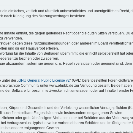
ber ein einfaches, zeitlich und räumlich unbeschränktes und unentgeltliches Recht
auch nach Kündigung des Nutzungsvertrages bestehen.
ine Inhalte enthält, die gegen geltendes Recht oder die guten Sitten verstoßen. Du 
 zu verwenden.
erstößen gegen diese Nutzungsbedingungen oder anderer im Board veröffentlichte
ßen und dir ein Hausverbot erteilen.
ortung für die Inhalte von Beiträgen übernimmt, die er nicht selbst erstellt hat od
jederzeit zu löschen oder zu sperren.
räge abzuändern, sofern sie gegen o. g. Regeln verstoßen oder geeignet sind, dem
 unter der „
GNU General Public License v2
“ (GPL) bereitgestellten Foren-Softwa
chsprachige Community unter www.phpbb.de zur Verfügung gestellt. Beide haben ke
g der Software für bestimmte Zwecke nicht untersagen oder auf Inhalte fremder F
ben, Körper und Gesundheit und der Verletzung wesentlicher Vertragspflichten (Kard
gilt auch für mittelbare Folgeschäden wie insbesondere entgangenen Gewinn.
ätzlichem oder grob fahrlässigem Verhalten oder bei Schäden aus der Verletzung 
 die bei Vertragsschluss typischerweise vorhersehbaren Schäden und im übrigen de
wie insbesondere entgangenen Gewinn.
erletzung von Leben, Körper und Gesundheit oder vorsätzlichem oder grob fahrläs