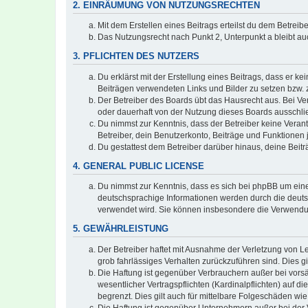
2. EINRÄUMUNG VON NUTZUNGSRECHTEN
Mit dem Erstellen eines Beitrags erteilst du dem Betrei
Das Nutzungsrecht nach Punkt 2, Unterpunkt a bleibt 
3. PFLICHTEN DES NUTZERS
Du erklärst mit der Erstellung eines Beitrags, dass er ke
Beiträgen verwendeten Links und Bilder zu setzen bzw.
Der Betreiber des Boards übt das Hausrecht aus. Bei V
oder dauerhaft von der Nutzung dieses Boards ausschlie
Du nimmst zur Kenntnis, dass der Betreiber keine Verantw
Betreiber, dein Benutzerkonto, Beiträge und Funktionen 
Du gestattest dem Betreiber darüber hinaus, deine Beit
4. GENERAL PUBLIC LICENSE
Du nimmst zur Kenntnis, dass es sich bei phpBB um eine
deutschsprachige Informationen werden durch die deuts
verwendet wird. Sie können insbesondere die Verwendun
5. GEWÄHRLEISTUNG
Der Betreiber haftet mit Ausnahme der Verletzung von Le
grob fahrlässiges Verhalten zurückzuführen sind. Dies 
Die Haftung ist gegenüber Verbrauchern außer bei vors
wesentlicher Vertragspflichten (Kardinalpflichten) auf
begrenzt. Dies gilt auch für mittelbare Folgeschäden 
Die Haftung ist gegenüber Unternehmern außer bei der V