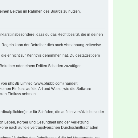
, deinen Beitrag im Rahmen des Boards zu nutzen.
erklärst insbesondere, dass du das Recht besitzt, die in deinen
n Regeln kann der Betreiber dich nach Abmahnung zeitweise
er die er nicht zur Kenntnis genommen hat. Du gestattest dem
 Betreiber oder einem Dritten Schaden zuzufügen.
re von phpBB Limited (www.phpbb.com) handelt;
inen Einfluss auf die Art und Weise, wie die Software
oren Einfluss nehmen.
inalpflichten) nur für Schäden, die auf ein vorsätzliches oder
von Leben, Körper und Gesundheit und der Verletzung
r Höhe nach auf die vertragstypischen Durchschnittsschäden
sigem Verhalten des Betreibers auf die bei Vertragsschluss