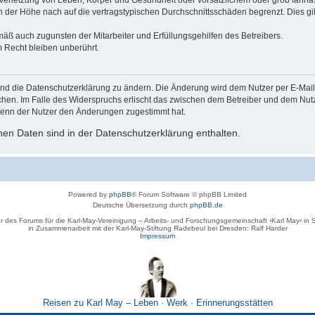
der Höhe nach auf die vertragstypischen Durchschnittsschäden begrenzt. Dies gi
mäß auch zugunsten der Mitarbeiter und Erfüllungsgehilfen des Betreibers.
 Recht bleiben unberührt.
und die Datenschutzerklärung zu ändern. Die Änderung wird dem Nutzer per E-Mail m
chen. Im Falle des Widerspruchs erlischt das zwischen dem Betreiber und dem Nutze
wenn der Nutzer den Änderungen zugestimmt hat.
en Daten sind in der Datenschutzerklärung enthalten.
Powered by
phpBB
® Forum Software © phpBB Limited
Deutsche Übersetzung durch
phpBB.de
r des Forums für die Karl-May-Vereinigung – Arbeits- und Forschungsgemeinschaft ›Karl May‹ in
in Zusammenarbeit mit der Karl-May-Stiftung Radebeul bei Dresden: Ralf Harder
Impressum
Reisen zu Karl May – Leben · Werk · Erinnerungsstätten