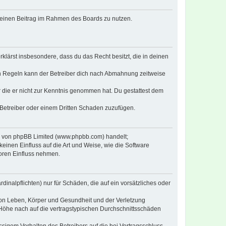
, deinen Beitrag im Rahmen des Boards zu nutzen.
erklärst insbesondere, dass du das Recht besitzt, die in deinen
n Regeln kann der Betreiber dich nach Abmahnung zeitweise
er die er nicht zur Kenntnis genommen hat. Du gestattest dem
 Betreiber oder einem Dritten Schaden zuzufügen.
re von phpBB Limited (www.phpbb.com) handelt;
inen Einfluss auf die Art und Weise, wie die Software
oren Einfluss nehmen.
inalpflichten) nur für Schäden, die auf ein vorsätzliches oder
von Leben, Körper und Gesundheit und der Verletzung
r Höhe nach auf die vertragstypischen Durchschnittsschäden
sigem Verhalten des Betreibers auf die bei Vertragsschluss