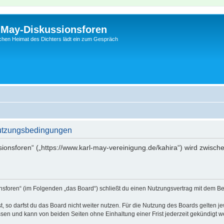
l-May-Diskussionsforen
schen Heimat des Dichters lädt ein zum Gespräch
Nutzungsbedingungen
sionsforen“ („https://www.karl-may-vereinigung.de/kahira“) wird zwisch
onsforen“ (im Folgenden „das Board“) schließt du einen Nutzungsvertrag mit dem Be
 so darfst du das Board nicht weiter nutzen. Für die Nutzung des Boards gelten jew
sen und kann von beiden Seiten ohne Einhaltung einer Frist jederzeit gekündigt w