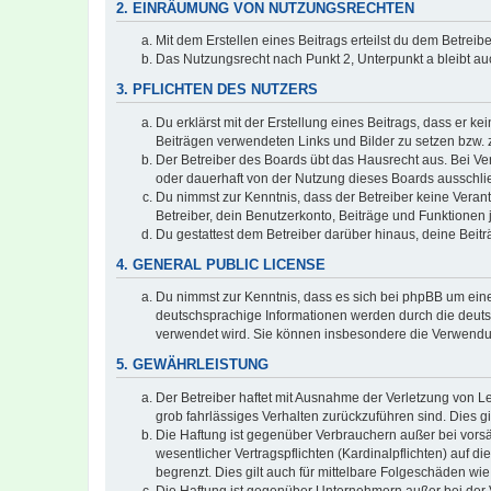
2. EINRÄUMUNG VON NUTZUNGSRECHTEN
Mit dem Erstellen eines Beitrags erteilst du dem Betrei
Das Nutzungsrecht nach Punkt 2, Unterpunkt a bleibt 
3. PFLICHTEN DES NUTZERS
Du erklärst mit der Erstellung eines Beitrags, dass er ke
Beiträgen verwendeten Links und Bilder zu setzen bzw.
Der Betreiber des Boards übt das Hausrecht aus. Bei V
oder dauerhaft von der Nutzung dieses Boards ausschlie
Du nimmst zur Kenntnis, dass der Betreiber keine Verantw
Betreiber, dein Benutzerkonto, Beiträge und Funktionen 
Du gestattest dem Betreiber darüber hinaus, deine Beit
4. GENERAL PUBLIC LICENSE
Du nimmst zur Kenntnis, dass es sich bei phpBB um eine
deutschsprachige Informationen werden durch die deuts
verwendet wird. Sie können insbesondere die Verwendun
5. GEWÄHRLEISTUNG
Der Betreiber haftet mit Ausnahme der Verletzung von Le
grob fahrlässiges Verhalten zurückzuführen sind. Dies 
Die Haftung ist gegenüber Verbrauchern außer bei vors
wesentlicher Vertragspflichten (Kardinalpflichten) auf
begrenzt. Dies gilt auch für mittelbare Folgeschäden 
Die Haftung ist gegenüber Unternehmern außer bei der V