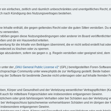
ber ein einfaches, zeitlich und räumlich unbeschränktes und unentgeltliches Recht
auch nach Kündigung des Nutzungsvertrages bestehen.
ine Inhalte enthält, die gegen geltendes Recht oder die guten Sitten verstoßen. Du 
 zu verwenden.
erstößen gegen diese Nutzungsbedingungen oder anderer im Board veröffentlichte
ßen und dir ein Hausverbot erteilen.
ortung für die Inhalte von Beiträgen übernimmt, die er nicht selbst erstellt hat od
jederzeit zu löschen oder zu sperren.
räge abzuändern, sofern sie gegen o. g. Regeln verstoßen oder geeignet sind, dem
 unter der „
GNU General Public License v2
“ (GPL) bereitgestellten Foren-Softwa
chsprachige Community unter www.phpbb.de zur Verfügung gestellt. Beide haben ke
g der Software für bestimmte Zwecke nicht untersagen oder auf Inhalte fremder F
ben, Körper und Gesundheit und der Verletzung wesentlicher Vertragspflichten (Kard
gilt auch für mittelbare Folgeschäden wie insbesondere entgangenen Gewinn.
ätzlichem oder grob fahrlässigem Verhalten oder bei Schäden aus der Verletzung 
 die bei Vertragsschluss typischerweise vorhersehbaren Schäden und im übrigen de
wie insbesondere entgangenen Gewinn.
erletzung von Leben, Körper und Gesundheit oder vorsätzlichem oder grob fahrläs