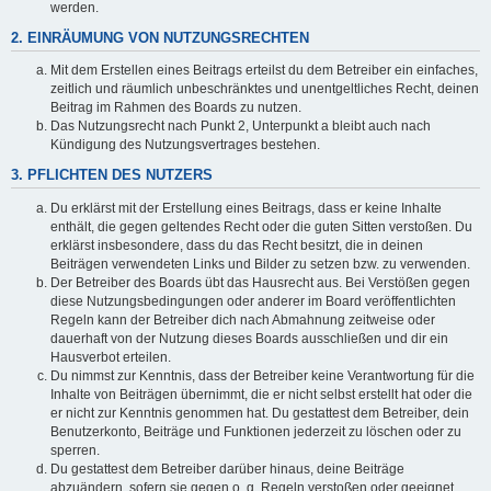
werden.
2. EINRÄUMUNG VON NUTZUNGSRECHTEN
Mit dem Erstellen eines Beitrags erteilst du dem Betreiber ein einfaches,
zeitlich und räumlich unbeschränktes und unentgeltliches Recht, deinen
Beitrag im Rahmen des Boards zu nutzen.
Das Nutzungsrecht nach Punkt 2, Unterpunkt a bleibt auch nach
Kündigung des Nutzungsvertrages bestehen.
3. PFLICHTEN DES NUTZERS
Du erklärst mit der Erstellung eines Beitrags, dass er keine Inhalte
enthält, die gegen geltendes Recht oder die guten Sitten verstoßen. Du
erklärst insbesondere, dass du das Recht besitzt, die in deinen
Beiträgen verwendeten Links und Bilder zu setzen bzw. zu verwenden.
Der Betreiber des Boards übt das Hausrecht aus. Bei Verstößen gegen
diese Nutzungsbedingungen oder anderer im Board veröffentlichten
Regeln kann der Betreiber dich nach Abmahnung zeitweise oder
dauerhaft von der Nutzung dieses Boards ausschließen und dir ein
Hausverbot erteilen.
Du nimmst zur Kenntnis, dass der Betreiber keine Verantwortung für die
Inhalte von Beiträgen übernimmt, die er nicht selbst erstellt hat oder die
er nicht zur Kenntnis genommen hat. Du gestattest dem Betreiber, dein
Benutzerkonto, Beiträge und Funktionen jederzeit zu löschen oder zu
sperren.
Du gestattest dem Betreiber darüber hinaus, deine Beiträge
abzuändern, sofern sie gegen o. g. Regeln verstoßen oder geeignet