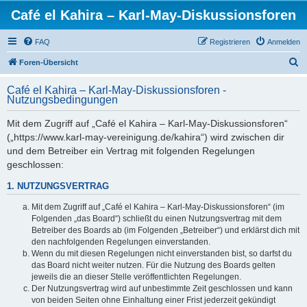
Café el Kahira – Karl-May-Diskussionsforen
FAQ
Registrieren
Anmelden
S
Foren-Übersicht
u
Café el Kahira – Karl-May-Diskussionsforen -
c
Nutzungsbedingungen
h
Mit dem Zugriff auf „Café el Kahira – Karl-May-Diskussionsforen“
e
(„https://www.karl-may-vereinigung.de/kahira“) wird zwischen dir
und dem Betreiber ein Vertrag mit folgenden Regelungen
geschlossen:
1. NUTZUNGSVERTRAG
Mit dem Zugriff auf „Café el Kahira – Karl-May-Diskussionsforen“ (im
Folgenden „das Board“) schließt du einen Nutzungsvertrag mit dem
Betreiber des Boards ab (im Folgenden „Betreiber“) und erklärst dich mit
den nachfolgenden Regelungen einverstanden.
Wenn du mit diesen Regelungen nicht einverstanden bist, so darfst du
das Board nicht weiter nutzen. Für die Nutzung des Boards gelten
jeweils die an dieser Stelle veröffentlichten Regelungen.
Der Nutzungsvertrag wird auf unbestimmte Zeit geschlossen und kann
von beiden Seiten ohne Einhaltung einer Frist jederzeit gekündigt