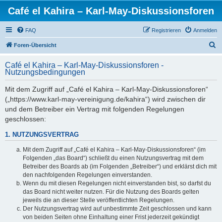
Café el Kahira – Karl-May-Diskussionsforen
FAQ
Registrieren
Anmelden
S
Foren-Übersicht
u
Café el Kahira – Karl-May-Diskussionsforen -
c
Nutzungsbedingungen
h
Mit dem Zugriff auf „Café el Kahira – Karl-May-Diskussionsforen“
e
(„https://www.karl-may-vereinigung.de/kahira“) wird zwischen dir
und dem Betreiber ein Vertrag mit folgenden Regelungen
geschlossen:
1. NUTZUNGSVERTRAG
Mit dem Zugriff auf „Café el Kahira – Karl-May-Diskussionsforen“ (im
Folgenden „das Board“) schließt du einen Nutzungsvertrag mit dem
Betreiber des Boards ab (im Folgenden „Betreiber“) und erklärst dich mit
den nachfolgenden Regelungen einverstanden.
Wenn du mit diesen Regelungen nicht einverstanden bist, so darfst du
das Board nicht weiter nutzen. Für die Nutzung des Boards gelten
jeweils die an dieser Stelle veröffentlichten Regelungen.
Der Nutzungsvertrag wird auf unbestimmte Zeit geschlossen und kann
von beiden Seiten ohne Einhaltung einer Frist jederzeit gekündigt