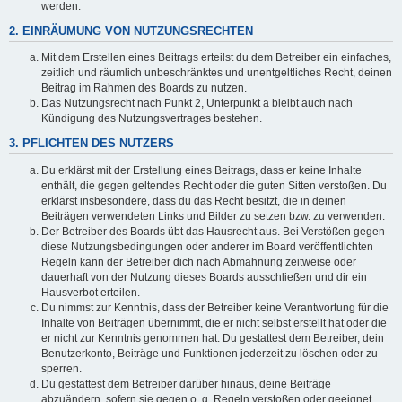
werden.
2. EINRÄUMUNG VON NUTZUNGSRECHTEN
Mit dem Erstellen eines Beitrags erteilst du dem Betreiber ein einfaches,
zeitlich und räumlich unbeschränktes und unentgeltliches Recht, deinen
Beitrag im Rahmen des Boards zu nutzen.
Das Nutzungsrecht nach Punkt 2, Unterpunkt a bleibt auch nach
Kündigung des Nutzungsvertrages bestehen.
3. PFLICHTEN DES NUTZERS
Du erklärst mit der Erstellung eines Beitrags, dass er keine Inhalte
enthält, die gegen geltendes Recht oder die guten Sitten verstoßen. Du
erklärst insbesondere, dass du das Recht besitzt, die in deinen
Beiträgen verwendeten Links und Bilder zu setzen bzw. zu verwenden.
Der Betreiber des Boards übt das Hausrecht aus. Bei Verstößen gegen
diese Nutzungsbedingungen oder anderer im Board veröffentlichten
Regeln kann der Betreiber dich nach Abmahnung zeitweise oder
dauerhaft von der Nutzung dieses Boards ausschließen und dir ein
Hausverbot erteilen.
Du nimmst zur Kenntnis, dass der Betreiber keine Verantwortung für die
Inhalte von Beiträgen übernimmt, die er nicht selbst erstellt hat oder die
er nicht zur Kenntnis genommen hat. Du gestattest dem Betreiber, dein
Benutzerkonto, Beiträge und Funktionen jederzeit zu löschen oder zu
sperren.
Du gestattest dem Betreiber darüber hinaus, deine Beiträge
abzuändern, sofern sie gegen o. g. Regeln verstoßen oder geeignet