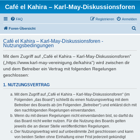
Café el Kahira – Karl-May-Diskussionsforen
FAQ
Registrieren
Anmelden
S
Foren-Übersicht
u
Café el Kahira – Karl-May-Diskussionsforen -
c
Nutzungsbedingungen
h
Mit dem Zugriff auf „Café el Kahira – Karl-May-Diskussionsforen“
e
(„https://www.karl-may-vereinigung.de/kahira“) wird zwischen dir
und dem Betreiber ein Vertrag mit folgenden Regelungen
geschlossen:
1. NUTZUNGSVERTRAG
Mit dem Zugriff auf „Café el Kahira – Karl-May-Diskussionsforen“ (im
Folgenden „das Board“) schließt du einen Nutzungsvertrag mit dem
Betreiber des Boards ab (im Folgenden „Betreiber“) und erklärst dich mit
den nachfolgenden Regelungen einverstanden.
Wenn du mit diesen Regelungen nicht einverstanden bist, so darfst du
das Board nicht weiter nutzen. Für die Nutzung des Boards gelten
jeweils die an dieser Stelle veröffentlichten Regelungen.
Der Nutzungsvertrag wird auf unbestimmte Zeit geschlossen und kann
von beiden Seiten ohne Einhaltung einer Frist jederzeit gekündigt