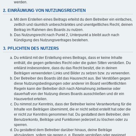
werden.
2. EINRÄUMUNG VON NUTZUNGSRECHTEN
Mit dem Erstellen eines Beitrags erteilst du dem Betreiber ein einfaches,
zeitlich und räumlich unbeschränktes und unentgeltliches Recht, deinen
Beitrag im Rahmen des Boards zu nutzen.
Das Nutzungsrecht nach Punkt 2, Unterpunkt a bleibt auch nach
Kündigung des Nutzungsvertrages bestehen.
3. PFLICHTEN DES NUTZERS
Du erklärst mit der Erstellung eines Beitrags, dass er keine Inhalte
enthält, die gegen geltendes Recht oder die guten Sitten verstoßen. Du
erklärst insbesondere, dass du das Recht besitzt, die in deinen
Beiträgen verwendeten Links und Bilder zu setzen bzw. zu verwenden.
Der Betreiber des Boards übt das Hausrecht aus. Bei Verstößen gegen
diese Nutzungsbedingungen oder anderer im Board veröffentlichten
Regeln kann der Betreiber dich nach Abmahnung zeitweise oder
dauerhaft von der Nutzung dieses Boards ausschließen und dir ein
Hausverbot erteilen.
Du nimmst zur Kenntnis, dass der Betreiber keine Verantwortung für die
Inhalte von Beiträgen übernimmt, die er nicht selbst erstellt hat oder die
er nicht zur Kenntnis genommen hat. Du gestattest dem Betreiber, dein
Benutzerkonto, Beiträge und Funktionen jederzeit zu löschen oder zu
sperren.
Du gestattest dem Betreiber darüber hinaus, deine Beiträge
abzuändern, sofern sie gegen o. g. Regeln verstoßen oder geeignet