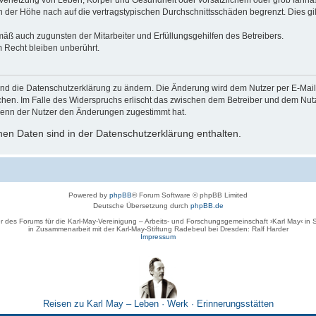
der Höhe nach auf die vertragstypischen Durchschnittsschäden begrenzt. Dies gi
mäß auch zugunsten der Mitarbeiter und Erfüllungsgehilfen des Betreibers.
 Recht bleiben unberührt.
und die Datenschutzerklärung zu ändern. Die Änderung wird dem Nutzer per E-Mail m
chen. Im Falle des Widerspruchs erlischt das zwischen dem Betreiber und dem Nutze
wenn der Nutzer den Änderungen zugestimmt hat.
en Daten sind in der Datenschutzerklärung enthalten.
Powered by
phpBB
® Forum Software © phpBB Limited
Deutsche Übersetzung durch
phpBB.de
r des Forums für die Karl-May-Vereinigung – Arbeits- und Forschungsgemeinschaft ›Karl May‹ in
in Zusammenarbeit mit der Karl-May-Stiftung Radebeul bei Dresden: Ralf Harder
Impressum
Reisen zu Karl May – Leben · Werk · Erinnerungsstätten