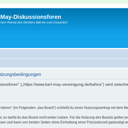
l-May-Diskussionsforen
schen Heimat des Dichters lädt ein zum Gespräch
Nutzungsbedingungen
sionsforen“ („https://www.karl-may-vereinigung.de/kahira“) wird zwisch
onsforen“ (im Folgenden „das Board“) schließt du einen Nutzungsvertrag mit dem Be
 so darfst du das Board nicht weiter nutzen. Für die Nutzung des Boards gelten jew
sen und kann von beiden Seiten ohne Einhaltung einer Frist jederzeit gekündigt w