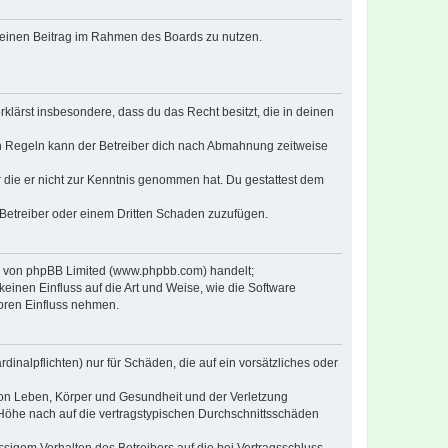
, deinen Beitrag im Rahmen des Boards zu nutzen.
erklärst insbesondere, dass du das Recht besitzt, die in deinen
n Regeln kann der Betreiber dich nach Abmahnung zeitweise
er die er nicht zur Kenntnis genommen hat. Du gestattest dem
 Betreiber oder einem Dritten Schaden zuzufügen.
re von phpBB Limited (www.phpbb.com) handelt;
inen Einfluss auf die Art und Weise, wie die Software
oren Einfluss nehmen.
inalpflichten) nur für Schäden, die auf ein vorsätzliches oder
von Leben, Körper und Gesundheit und der Verletzung
r Höhe nach auf die vertragstypischen Durchschnittsschäden
sigem Verhalten des Betreibers auf die bei Vertragsschluss