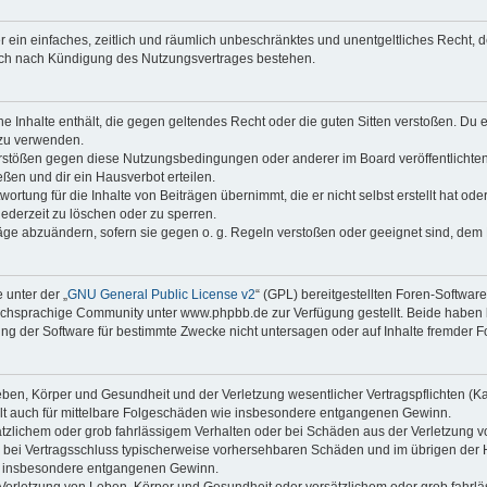
ber ein einfaches, zeitlich und räumlich unbeschränktes und unentgeltliches Recht
auch nach Kündigung des Nutzungsvertrages bestehen.
ine Inhalte enthält, die gegen geltendes Recht oder die guten Sitten verstoßen. Du 
 zu verwenden.
erstößen gegen diese Nutzungsbedingungen oder anderer im Board veröffentlichte
ßen und dir ein Hausverbot erteilen.
ortung für die Inhalte von Beiträgen übernimmt, die er nicht selbst erstellt hat od
jederzeit zu löschen oder zu sperren.
räge abzuändern, sofern sie gegen o. g. Regeln verstoßen oder geeignet sind, dem
 unter der „
GNU General Public License v2
“ (GPL) bereitgestellten Foren-Softwa
chsprachige Community unter www.phpbb.de zur Verfügung gestellt. Beide haben ke
g der Software für bestimmte Zwecke nicht untersagen oder auf Inhalte fremder F
ben, Körper und Gesundheit und der Verletzung wesentlicher Vertragspflichten (Kard
gilt auch für mittelbare Folgeschäden wie insbesondere entgangenen Gewinn.
ätzlichem oder grob fahrlässigem Verhalten oder bei Schäden aus der Verletzung 
 die bei Vertragsschluss typischerweise vorhersehbaren Schäden und im übrigen de
wie insbesondere entgangenen Gewinn.
erletzung von Leben, Körper und Gesundheit oder vorsätzlichem oder grob fahrläs