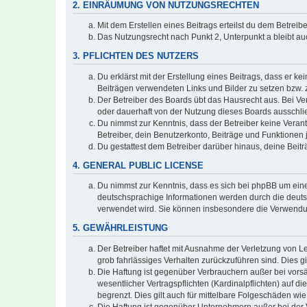
2. EINRÄUMUNG VON NUTZUNGSRECHTEN
Mit dem Erstellen eines Beitrags erteilst du dem Betrei
Das Nutzungsrecht nach Punkt 2, Unterpunkt a bleibt 
3. PFLICHTEN DES NUTZERS
Du erklärst mit der Erstellung eines Beitrags, dass er ke
Beiträgen verwendeten Links und Bilder zu setzen bzw.
Der Betreiber des Boards übt das Hausrecht aus. Bei V
oder dauerhaft von der Nutzung dieses Boards ausschlie
Du nimmst zur Kenntnis, dass der Betreiber keine Verantw
Betreiber, dein Benutzerkonto, Beiträge und Funktionen 
Du gestattest dem Betreiber darüber hinaus, deine Beit
4. GENERAL PUBLIC LICENSE
Du nimmst zur Kenntnis, dass es sich bei phpBB um eine
deutschsprachige Informationen werden durch die deuts
verwendet wird. Sie können insbesondere die Verwendun
5. GEWÄHRLEISTUNG
Der Betreiber haftet mit Ausnahme der Verletzung von Le
grob fahrlässiges Verhalten zurückzuführen sind. Dies 
Die Haftung ist gegenüber Verbrauchern außer bei vors
wesentlicher Vertragspflichten (Kardinalpflichten) auf
begrenzt. Dies gilt auch für mittelbare Folgeschäden 
Die Haftung ist gegenüber Unternehmern außer bei der V