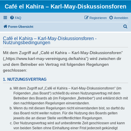
Café el Kahira – Karl-May-Diskussionsforen
FAQ
Registrieren
Anmelden
S
Foren-Übersicht
u
Café el Kahira – Karl-May-Diskussionsforen -
c
Nutzungsbedingungen
h
Mit dem Zugriff auf „Café el Kahira – Karl-May-Diskussionsforen“
e
(„https://www.karl-may-vereinigung.de/kahira“) wird zwischen dir
und dem Betreiber ein Vertrag mit folgenden Regelungen
geschlossen:
1. NUTZUNGSVERTRAG
Mit dem Zugriff auf „Café el Kahira – Karl-May-Diskussionsforen“ (im
Folgenden „das Board“) schließt du einen Nutzungsvertrag mit dem
Betreiber des Boards ab (im Folgenden „Betreiber“) und erklärst dich mit
den nachfolgenden Regelungen einverstanden.
Wenn du mit diesen Regelungen nicht einverstanden bist, so darfst du
das Board nicht weiter nutzen. Für die Nutzung des Boards gelten
jeweils die an dieser Stelle veröffentlichten Regelungen.
Der Nutzungsvertrag wird auf unbestimmte Zeit geschlossen und kann
von beiden Seiten ohne Einhaltung einer Frist jederzeit gekündigt