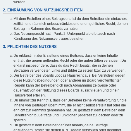
werden.
2. EINRÄUMUNG VON NUTZUNGSRECHTEN
Mit dem Erstellen eines Beitrags erteilst du dem Betreiber ein einfaches,
zeitlich und räumlich unbeschränktes und unentgeltliches Recht, deinen
Beitrag im Rahmen des Boards zu nutzen.
Das Nutzungsrecht nach Punkt 2, Unterpunkt a bleibt auch nach
Kündigung des Nutzungsvertrages bestehen.
3. PFLICHTEN DES NUTZERS
Du erklärst mit der Erstellung eines Beitrags, dass er keine Inhalte
enthält, die gegen geltendes Recht oder die guten Sitten verstoßen. Du
erklärst insbesondere, dass du das Recht besitzt, die in deinen
Beiträgen verwendeten Links und Bilder zu setzen bzw. zu verwenden.
Der Betreiber des Boards übt das Hausrecht aus. Bei Verstößen gegen
diese Nutzungsbedingungen oder anderer im Board veröffentlichten
Regeln kann der Betreiber dich nach Abmahnung zeitweise oder
dauerhaft von der Nutzung dieses Boards ausschließen und dir ein
Hausverbot erteilen.
Du nimmst zur Kenntnis, dass der Betreiber keine Verantwortung für die
Inhalte von Beiträgen übernimmt, die er nicht selbst erstellt hat oder die
er nicht zur Kenntnis genommen hat. Du gestattest dem Betreiber, dein
Benutzerkonto, Beiträge und Funktionen jederzeit zu löschen oder zu
sperren.
Du gestattest dem Betreiber darüber hinaus, deine Beiträge
abzuändern, sofern sie gegen o. g. Regeln verstoßen oder geeignet