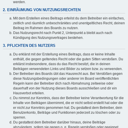
werden.
2. EINRÄUMUNG VON NUTZUNGSRECHTEN
Mit dem Erstellen eines Beitrags erteilst du dem Betreiber ein einfaches,
zeitlich und räumlich unbeschränktes und unentgeltliches Recht, deinen
Beitrag im Rahmen des Boards zu nutzen.
Das Nutzungsrecht nach Punkt 2, Unterpunkt a bleibt auch nach
Kündigung des Nutzungsvertrages bestehen.
3. PFLICHTEN DES NUTZERS
Du erklärst mit der Erstellung eines Beitrags, dass er keine Inhalte
enthält, die gegen geltendes Recht oder die guten Sitten verstoßen. Du
erklärst insbesondere, dass du das Recht besitzt, die in deinen
Beiträgen verwendeten Links und Bilder zu setzen bzw. zu verwenden.
Der Betreiber des Boards übt das Hausrecht aus. Bei Verstößen gegen
diese Nutzungsbedingungen oder anderer im Board veröffentlichten
Regeln kann der Betreiber dich nach Abmahnung zeitweise oder
dauerhaft von der Nutzung dieses Boards ausschließen und dir ein
Hausverbot erteilen.
Du nimmst zur Kenntnis, dass der Betreiber keine Verantwortung für die
Inhalte von Beiträgen übernimmt, die er nicht selbst erstellt hat oder die
er nicht zur Kenntnis genommen hat. Du gestattest dem Betreiber, dein
Benutzerkonto, Beiträge und Funktionen jederzeit zu löschen oder zu
sperren.
Du gestattest dem Betreiber darüber hinaus, deine Beiträge
abzuändern, sofern sie gegen o. g. Regeln verstoßen oder geeignet