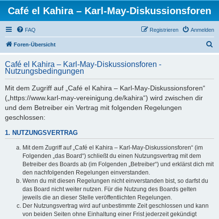
Café el Kahira – Karl-May-Diskussionsforen
FAQ
Registrieren
Anmelden
S
Foren-Übersicht
u
Café el Kahira – Karl-May-Diskussionsforen -
c
Nutzungsbedingungen
h
Mit dem Zugriff auf „Café el Kahira – Karl-May-Diskussionsforen“
e
(„https://www.karl-may-vereinigung.de/kahira“) wird zwischen dir
und dem Betreiber ein Vertrag mit folgenden Regelungen
geschlossen:
1. NUTZUNGSVERTRAG
Mit dem Zugriff auf „Café el Kahira – Karl-May-Diskussionsforen“ (im
Folgenden „das Board“) schließt du einen Nutzungsvertrag mit dem
Betreiber des Boards ab (im Folgenden „Betreiber“) und erklärst dich mit
den nachfolgenden Regelungen einverstanden.
Wenn du mit diesen Regelungen nicht einverstanden bist, so darfst du
das Board nicht weiter nutzen. Für die Nutzung des Boards gelten
jeweils die an dieser Stelle veröffentlichten Regelungen.
Der Nutzungsvertrag wird auf unbestimmte Zeit geschlossen und kann
von beiden Seiten ohne Einhaltung einer Frist jederzeit gekündigt