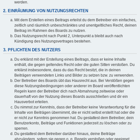
werden.
2. EINRÄUMUNG VON NUTZUNGSRECHTEN
Mit dem Erstellen eines Beitrags erteilst du dem Betreiber ein einfaches,
zeitlich und räumlich unbeschränktes und unentgeltliches Recht, deinen
Beitrag im Rahmen des Boards zu nutzen.
Das Nutzungsrecht nach Punkt 2, Unterpunkt a bleibt auch nach
Kündigung des Nutzungsvertrages bestehen.
3. PFLICHTEN DES NUTZERS
Du erklärst mit der Erstellung eines Beitrags, dass er keine Inhalte
enthält, die gegen geltendes Recht oder die guten Sitten verstoßen. Du
erklärst insbesondere, dass du das Recht besitzt, die in deinen
Beiträgen verwendeten Links und Bilder zu setzen bzw. zu verwenden.
Der Betreiber des Boards übt das Hausrecht aus. Bei Verstößen gegen
diese Nutzungsbedingungen oder anderer im Board veröffentlichten
Regeln kann der Betreiber dich nach Abmahnung zeitweise oder
dauerhaft von der Nutzung dieses Boards ausschließen und dir ein
Hausverbot erteilen.
Du nimmst zur Kenntnis, dass der Betreiber keine Verantwortung für die
Inhalte von Beiträgen übernimmt, die er nicht selbst erstellt hat oder die
er nicht zur Kenntnis genommen hat. Du gestattest dem Betreiber, dein
Benutzerkonto, Beiträge und Funktionen jederzeit zu löschen oder zu
sperren.
Du gestattest dem Betreiber darüber hinaus, deine Beiträge
abzuändern, sofern sie gegen o. g. Regeln verstoßen oder geeignet