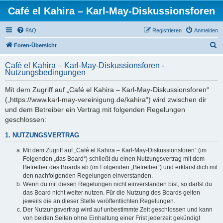
Café el Kahira – Karl-May-Diskussionsforen
FAQ
Registrieren
Anmelden
S
Foren-Übersicht
u
Café el Kahira – Karl-May-Diskussionsforen -
c
Nutzungsbedingungen
h
Mit dem Zugriff auf „Café el Kahira – Karl-May-Diskussionsforen“
e
(„https://www.karl-may-vereinigung.de/kahira“) wird zwischen dir
und dem Betreiber ein Vertrag mit folgenden Regelungen
geschlossen:
1. NUTZUNGSVERTRAG
Mit dem Zugriff auf „Café el Kahira – Karl-May-Diskussionsforen“ (im
Folgenden „das Board“) schließt du einen Nutzungsvertrag mit dem
Betreiber des Boards ab (im Folgenden „Betreiber“) und erklärst dich mit
den nachfolgenden Regelungen einverstanden.
Wenn du mit diesen Regelungen nicht einverstanden bist, so darfst du
das Board nicht weiter nutzen. Für die Nutzung des Boards gelten
jeweils die an dieser Stelle veröffentlichten Regelungen.
Der Nutzungsvertrag wird auf unbestimmte Zeit geschlossen und kann
von beiden Seiten ohne Einhaltung einer Frist jederzeit gekündigt