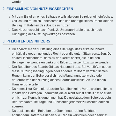
werden.
2. EINRÄUMUNG VON NUTZUNGSRECHTEN
Mit dem Erstellen eines Beitrags erteilst du dem Betreiber ein einfaches,
zeitlich und räumlich unbeschränktes und unentgeltliches Recht, deinen
Beitrag im Rahmen des Boards zu nutzen.
Das Nutzungsrecht nach Punkt 2, Unterpunkt a bleibt auch nach
Kündigung des Nutzungsvertrages bestehen.
3. PFLICHTEN DES NUTZERS
Du erklärst mit der Erstellung eines Beitrags, dass er keine Inhalte
enthält, die gegen geltendes Recht oder die guten Sitten verstoßen. Du
erklärst insbesondere, dass du das Recht besitzt, die in deinen
Beiträgen verwendeten Links und Bilder zu setzen bzw. zu verwenden.
Der Betreiber des Boards übt das Hausrecht aus. Bei Verstößen gegen
diese Nutzungsbedingungen oder anderer im Board veröffentlichten
Regeln kann der Betreiber dich nach Abmahnung zeitweise oder
dauerhaft von der Nutzung dieses Boards ausschließen und dir ein
Hausverbot erteilen.
Du nimmst zur Kenntnis, dass der Betreiber keine Verantwortung für die
Inhalte von Beiträgen übernimmt, die er nicht selbst erstellt hat oder die
er nicht zur Kenntnis genommen hat. Du gestattest dem Betreiber, dein
Benutzerkonto, Beiträge und Funktionen jederzeit zu löschen oder zu
sperren.
Du gestattest dem Betreiber darüber hinaus, deine Beiträge
abzuändern, sofern sie gegen o. g. Regeln verstoßen oder geeignet