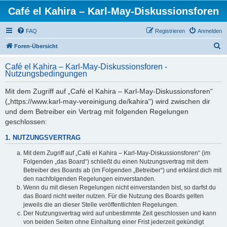
Café el Kahira – Karl-May-Diskussionsforen
FAQ
Registrieren
Anmelden
S
Foren-Übersicht
u
Café el Kahira – Karl-May-Diskussionsforen -
c
Nutzungsbedingungen
h
Mit dem Zugriff auf „Café el Kahira – Karl-May-Diskussionsforen“
e
(„https://www.karl-may-vereinigung.de/kahira“) wird zwischen dir
und dem Betreiber ein Vertrag mit folgenden Regelungen
geschlossen:
1. NUTZUNGSVERTRAG
Mit dem Zugriff auf „Café el Kahira – Karl-May-Diskussionsforen“ (im
Folgenden „das Board“) schließt du einen Nutzungsvertrag mit dem
Betreiber des Boards ab (im Folgenden „Betreiber“) und erklärst dich mit
den nachfolgenden Regelungen einverstanden.
Wenn du mit diesen Regelungen nicht einverstanden bist, so darfst du
das Board nicht weiter nutzen. Für die Nutzung des Boards gelten
jeweils die an dieser Stelle veröffentlichten Regelungen.
Der Nutzungsvertrag wird auf unbestimmte Zeit geschlossen und kann
von beiden Seiten ohne Einhaltung einer Frist jederzeit gekündigt