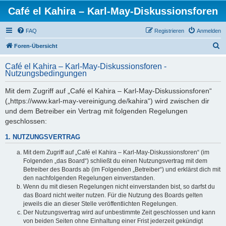
Café el Kahira – Karl-May-Diskussionsforen
FAQ
Registrieren
Anmelden
S
Foren-Übersicht
u
Café el Kahira – Karl-May-Diskussionsforen -
c
Nutzungsbedingungen
h
Mit dem Zugriff auf „Café el Kahira – Karl-May-Diskussionsforen“
e
(„https://www.karl-may-vereinigung.de/kahira“) wird zwischen dir
und dem Betreiber ein Vertrag mit folgenden Regelungen
geschlossen:
1. NUTZUNGSVERTRAG
Mit dem Zugriff auf „Café el Kahira – Karl-May-Diskussionsforen“ (im
Folgenden „das Board“) schließt du einen Nutzungsvertrag mit dem
Betreiber des Boards ab (im Folgenden „Betreiber“) und erklärst dich mit
den nachfolgenden Regelungen einverstanden.
Wenn du mit diesen Regelungen nicht einverstanden bist, so darfst du
das Board nicht weiter nutzen. Für die Nutzung des Boards gelten
jeweils die an dieser Stelle veröffentlichten Regelungen.
Der Nutzungsvertrag wird auf unbestimmte Zeit geschlossen und kann
von beiden Seiten ohne Einhaltung einer Frist jederzeit gekündigt