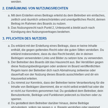
werden.
2. EINRÄUMUNG VON NUTZUNGSRECHTEN
Mit dem Erstellen eines Beitrags erteilst du dem Betreiber ein einfaches,
zeitlich und räumlich unbeschränktes und unentgeltliches Recht, deinen
Beitrag im Rahmen des Boards zu nutzen.
Das Nutzungsrecht nach Punkt 2, Unterpunkt a bleibt auch nach
Kündigung des Nutzungsvertrages bestehen.
3. PFLICHTEN DES NUTZERS
Du erklärst mit der Erstellung eines Beitrags, dass er keine Inhalte
enthält, die gegen geltendes Recht oder die guten Sitten verstoßen. Du
erklärst insbesondere, dass du das Recht besitzt, die in deinen
Beiträgen verwendeten Links und Bilder zu setzen bzw. zu verwenden.
Der Betreiber des Boards übt das Hausrecht aus. Bei Verstößen gegen
diese Nutzungsbedingungen oder anderer im Board veröffentlichten
Regeln kann der Betreiber dich nach Abmahnung zeitweise oder
dauerhaft von der Nutzung dieses Boards ausschließen und dir ein
Hausverbot erteilen.
Du nimmst zur Kenntnis, dass der Betreiber keine Verantwortung für die
Inhalte von Beiträgen übernimmt, die er nicht selbst erstellt hat oder die
er nicht zur Kenntnis genommen hat. Du gestattest dem Betreiber, dein
Benutzerkonto, Beiträge und Funktionen jederzeit zu löschen oder zu
sperren.
Du gestattest dem Betreiber darüber hinaus, deine Beiträge
abzuändern, sofern sie gegen o. g. Regeln verstoßen oder geeignet