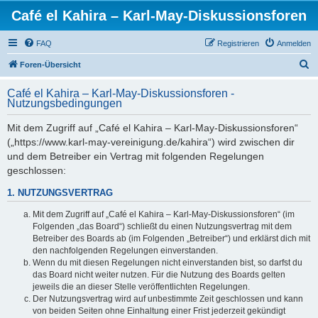
Café el Kahira – Karl-May-Diskussionsforen
FAQ
Registrieren
Anmelden
S
Foren-Übersicht
u
Café el Kahira – Karl-May-Diskussionsforen -
c
Nutzungsbedingungen
h
Mit dem Zugriff auf „Café el Kahira – Karl-May-Diskussionsforen“
e
(„https://www.karl-may-vereinigung.de/kahira“) wird zwischen dir
und dem Betreiber ein Vertrag mit folgenden Regelungen
geschlossen:
1. NUTZUNGSVERTRAG
Mit dem Zugriff auf „Café el Kahira – Karl-May-Diskussionsforen“ (im
Folgenden „das Board“) schließt du einen Nutzungsvertrag mit dem
Betreiber des Boards ab (im Folgenden „Betreiber“) und erklärst dich mit
den nachfolgenden Regelungen einverstanden.
Wenn du mit diesen Regelungen nicht einverstanden bist, so darfst du
das Board nicht weiter nutzen. Für die Nutzung des Boards gelten
jeweils die an dieser Stelle veröffentlichten Regelungen.
Der Nutzungsvertrag wird auf unbestimmte Zeit geschlossen und kann
von beiden Seiten ohne Einhaltung einer Frist jederzeit gekündigt