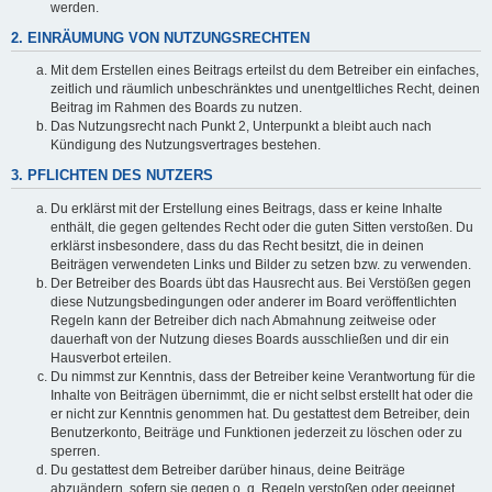
werden.
2. EINRÄUMUNG VON NUTZUNGSRECHTEN
Mit dem Erstellen eines Beitrags erteilst du dem Betreiber ein einfaches,
zeitlich und räumlich unbeschränktes und unentgeltliches Recht, deinen
Beitrag im Rahmen des Boards zu nutzen.
Das Nutzungsrecht nach Punkt 2, Unterpunkt a bleibt auch nach
Kündigung des Nutzungsvertrages bestehen.
3. PFLICHTEN DES NUTZERS
Du erklärst mit der Erstellung eines Beitrags, dass er keine Inhalte
enthält, die gegen geltendes Recht oder die guten Sitten verstoßen. Du
erklärst insbesondere, dass du das Recht besitzt, die in deinen
Beiträgen verwendeten Links und Bilder zu setzen bzw. zu verwenden.
Der Betreiber des Boards übt das Hausrecht aus. Bei Verstößen gegen
diese Nutzungsbedingungen oder anderer im Board veröffentlichten
Regeln kann der Betreiber dich nach Abmahnung zeitweise oder
dauerhaft von der Nutzung dieses Boards ausschließen und dir ein
Hausverbot erteilen.
Du nimmst zur Kenntnis, dass der Betreiber keine Verantwortung für die
Inhalte von Beiträgen übernimmt, die er nicht selbst erstellt hat oder die
er nicht zur Kenntnis genommen hat. Du gestattest dem Betreiber, dein
Benutzerkonto, Beiträge und Funktionen jederzeit zu löschen oder zu
sperren.
Du gestattest dem Betreiber darüber hinaus, deine Beiträge
abzuändern, sofern sie gegen o. g. Regeln verstoßen oder geeignet