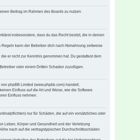
, deinen Beitrag im Rahmen des Boards zu nutzen.
erklärst insbesondere, dass du das Recht besitzt, die in deinen
n Regeln kann der Betreiber dich nach Abmahnung zeitweise
er die er nicht zur Kenntnis genommen hat. Du gestattest dem
 Betreiber oder einem Dritten Schaden zuzufügen.
re von phpBB Limited (www.phpbb.com) handelt;
inen Einfluss auf die Art und Weise, wie die Software
oren Einfluss nehmen.
inalpflichten) nur für Schäden, die auf ein vorsätzliches oder
von Leben, Körper und Gesundheit und der Verletzung
r Höhe nach auf die vertragstypischen Durchschnittsschäden
sigem Verhalten des Betreibers auf die bei Vertragsschluss