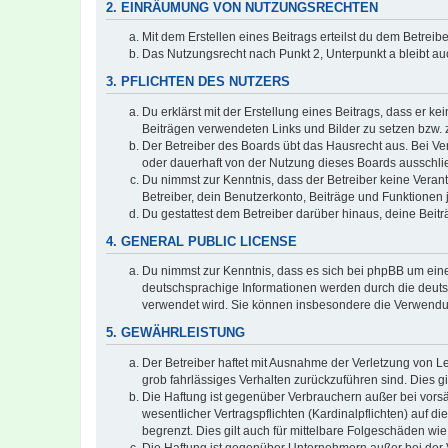
2. EINRÄUMUNG VON NUTZUNGSRECHTEN
Mit dem Erstellen eines Beitrags erteilst du dem Betrei
Das Nutzungsrecht nach Punkt 2, Unterpunkt a bleibt 
3. PFLICHTEN DES NUTZERS
Du erklärst mit der Erstellung eines Beitrags, dass er ke
Beiträgen verwendeten Links und Bilder zu setzen bzw.
Der Betreiber des Boards übt das Hausrecht aus. Bei V
oder dauerhaft von der Nutzung dieses Boards ausschlie
Du nimmst zur Kenntnis, dass der Betreiber keine Verantw
Betreiber, dein Benutzerkonto, Beiträge und Funktionen 
Du gestattest dem Betreiber darüber hinaus, deine Beit
4. GENERAL PUBLIC LICENSE
Du nimmst zur Kenntnis, dass es sich bei phpBB um eine
deutschsprachige Informationen werden durch die deuts
verwendet wird. Sie können insbesondere die Verwendun
5. GEWÄHRLEISTUNG
Der Betreiber haftet mit Ausnahme der Verletzung von Le
grob fahrlässiges Verhalten zurückzuführen sind. Dies 
Die Haftung ist gegenüber Verbrauchern außer bei vors
wesentlicher Vertragspflichten (Kardinalpflichten) auf
begrenzt. Dies gilt auch für mittelbare Folgeschäden 
Die Haftung ist gegenüber Unternehmern außer bei der V