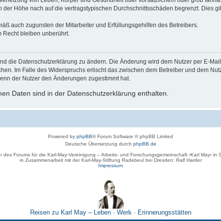
der Höhe nach auf die vertragstypischen Durchschnittsschäden begrenzt. Dies gi
mäß auch zugunsten der Mitarbeiter und Erfüllungsgehilfen des Betreibers.
 Recht bleiben unberührt.
und die Datenschutzerklärung zu ändern. Die Änderung wird dem Nutzer per E-Mail m
chen. Im Falle des Widerspruchs erlischt das zwischen dem Betreiber und dem Nutze
wenn der Nutzer den Änderungen zugestimmt hat.
en Daten sind in der Datenschutzerklärung enthalten.
Powered by
phpBB
® Forum Software © phpBB Limited
Deutsche Übersetzung durch
phpBB.de
r des Forums für die Karl-May-Vereinigung – Arbeits- und Forschungsgemeinschaft ›Karl May‹ in
in Zusammenarbeit mit der Karl-May-Stiftung Radebeul bei Dresden: Ralf Harder
Impressum
Reisen zu Karl May – Leben · Werk · Erinnerungsstätten