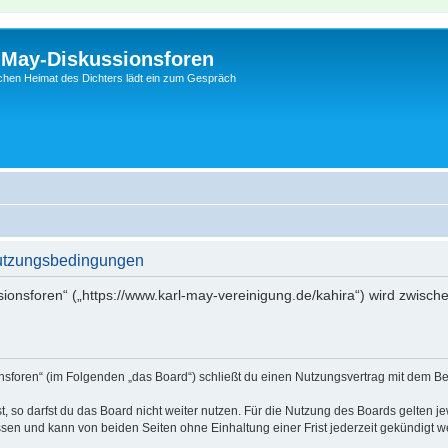
l-May-Diskussionsforen
schen Heimat des Dichters lädt ein zum Gespräch
Nutzungsbedingungen
sionsforen“ („https://www.karl-may-vereinigung.de/kahira“) wird zwisch
onsforen“ (im Folgenden „das Board“) schließt du einen Nutzungsvertrag mit dem Be
 so darfst du das Board nicht weiter nutzen. Für die Nutzung des Boards gelten jew
sen und kann von beiden Seiten ohne Einhaltung einer Frist jederzeit gekündigt w