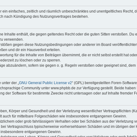
ber ein einfaches, zeitlich und räumlich unbeschränktes und unentgeltliches Recht
auch nach Kündigung des Nutzungsvertrages bestehen.
ine Inhalte enthält, die gegen geltendes Recht oder die guten Sitten verstoßen. Du 
 zu verwenden.
erstößen gegen diese Nutzungsbedingungen oder anderer im Board veröffentlichte
ßen und dir ein Hausverbot erteilen.
ortung für die Inhalte von Beiträgen übernimmt, die er nicht selbst erstellt hat od
jederzeit zu löschen oder zu sperren.
räge abzuändern, sofern sie gegen o. g. Regeln verstoßen oder geeignet sind, dem
 unter der „
GNU General Public License v2
“ (GPL) bereitgestellten Foren-Softwa
chsprachige Community unter www.phpbb.de zur Verfügung gestellt. Beide haben ke
g der Software für bestimmte Zwecke nicht untersagen oder auf Inhalte fremder F
ben, Körper und Gesundheit und der Verletzung wesentlicher Vertragspflichten (Kard
gilt auch für mittelbare Folgeschäden wie insbesondere entgangenen Gewinn.
ätzlichem oder grob fahrlässigem Verhalten oder bei Schäden aus der Verletzung 
 die bei Vertragsschluss typischerweise vorhersehbaren Schäden und im übrigen de
wie insbesondere entgangenen Gewinn.
erletzung von Leben, Körper und Gesundheit oder vorsätzlichem oder grob fahrläs