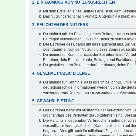
2. EINRÄUMUNG VON NUTZUNGSRECHTEN
Mit dem Erstellen eines Beitrags erteilst du dem Betrei
Das Nutzungsrecht nach Punkt 2, Unterpunkt a bleibt 
3. PFLICHTEN DES NUTZERS
Du erklärst mit der Erstellung eines Beitrags, dass er ke
Beiträgen verwendeten Links und Bilder zu setzen bzw.
Der Betreiber des Boards übt das Hausrecht aus. Bei V
oder dauerhaft von der Nutzung dieses Boards ausschlie
Du nimmst zur Kenntnis, dass der Betreiber keine Verantw
Betreiber, dein Benutzerkonto, Beiträge und Funktionen 
Du gestattest dem Betreiber darüber hinaus, deine Beit
4. GENERAL PUBLIC LICENSE
Du nimmst zur Kenntnis, dass es sich bei phpBB um eine
deutschsprachige Informationen werden durch die deuts
verwendet wird. Sie können insbesondere die Verwendun
5. GEWÄHRLEISTUNG
Der Betreiber haftet mit Ausnahme der Verletzung von Le
grob fahrlässiges Verhalten zurückzuführen sind. Dies 
Die Haftung ist gegenüber Verbrauchern außer bei vors
wesentlicher Vertragspflichten (Kardinalpflichten) auf
begrenzt. Dies gilt auch für mittelbare Folgeschäden 
Die Haftung ist gegenüber Unternehmern außer bei der V