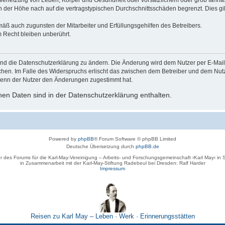
der Höhe nach auf die vertragstypischen Durchschnittsschäden begrenzt. Dies gi
mäß auch zugunsten der Mitarbeiter und Erfüllungsgehilfen des Betreibers.
 Recht bleiben unberührt.
und die Datenschutzerklärung zu ändern. Die Änderung wird dem Nutzer per E-Mail m
chen. Im Falle des Widerspruchs erlischt das zwischen dem Betreiber und dem Nutze
wenn der Nutzer den Änderungen zugestimmt hat.
en Daten sind in der Datenschutzerklärung enthalten.
Powered by
phpBB
® Forum Software © phpBB Limited
Deutsche Übersetzung durch
phpBB.de
r des Forums für die Karl-May-Vereinigung – Arbeits- und Forschungsgemeinschaft ›Karl May‹ in
in Zusammenarbeit mit der Karl-May-Stiftung Radebeul bei Dresden: Ralf Harder
Impressum
Reisen zu Karl May – Leben · Werk · Erinnerungsstätten