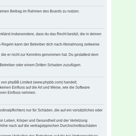
, deinen Beitrag im Rahmen des Boards zu nutzen.
erklärst insbesondere, dass du das Recht besitzt, die in deinen
n Regeln kann der Betreiber dich nach Abmahnung zeitweise
er die er nicht zur Kenntnis genommen hat. Du gestattest dem
 Betreiber oder einem Dritten Schaden zuzufügen.
re von phpBB Limited (www.phpbb.com) handelt;
inen Einfluss auf die Art und Weise, wie die Software
oren Einfluss nehmen.
inalpflichten) nur für Schäden, die auf ein vorsätzliches oder
von Leben, Körper und Gesundheit und der Verletzung
r Höhe nach auf die vertragstypischen Durchschnittsschäden
sigem Verhalten des Betreibers auf die bei Vertragsschluss