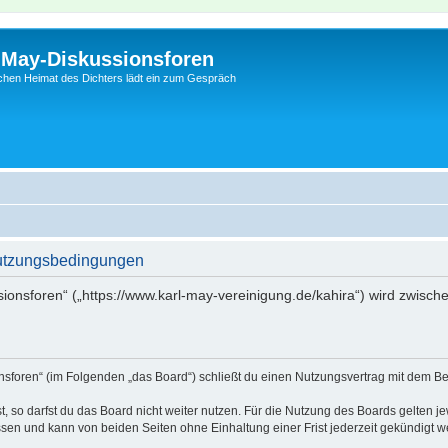
l-May-Diskussionsforen
schen Heimat des Dichters lädt ein zum Gespräch
Nutzungsbedingungen
sionsforen“ („https://www.karl-may-vereinigung.de/kahira“) wird zwisch
onsforen“ (im Folgenden „das Board“) schließt du einen Nutzungsvertrag mit dem Be
 so darfst du das Board nicht weiter nutzen. Für die Nutzung des Boards gelten jew
sen und kann von beiden Seiten ohne Einhaltung einer Frist jederzeit gekündigt w