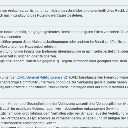
ber ein einfaches, zeitlich und räumlich unbeschränktes und unentgeltliches Recht
auch nach Kündigung des Nutzungsvertrages bestehen.
ine Inhalte enthält, die gegen geltendes Recht oder die guten Sitten verstoßen. Du 
 zu verwenden.
erstößen gegen diese Nutzungsbedingungen oder anderer im Board veröffentlichte
ßen und dir ein Hausverbot erteilen.
ortung für die Inhalte von Beiträgen übernimmt, die er nicht selbst erstellt hat od
jederzeit zu löschen oder zu sperren.
räge abzuändern, sofern sie gegen o. g. Regeln verstoßen oder geeignet sind, dem
 unter der „
GNU General Public License v2
“ (GPL) bereitgestellten Foren-Softwa
chsprachige Community unter www.phpbb.de zur Verfügung gestellt. Beide haben ke
g der Software für bestimmte Zwecke nicht untersagen oder auf Inhalte fremder F
ben, Körper und Gesundheit und der Verletzung wesentlicher Vertragspflichten (Kard
gilt auch für mittelbare Folgeschäden wie insbesondere entgangenen Gewinn.
ätzlichem oder grob fahrlässigem Verhalten oder bei Schäden aus der Verletzung 
 die bei Vertragsschluss typischerweise vorhersehbaren Schäden und im übrigen de
wie insbesondere entgangenen Gewinn.
erletzung von Leben, Körper und Gesundheit oder vorsätzlichem oder grob fahrläs