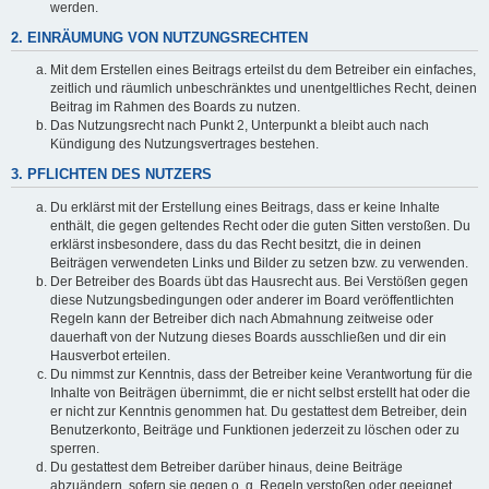
werden.
2. EINRÄUMUNG VON NUTZUNGSRECHTEN
Mit dem Erstellen eines Beitrags erteilst du dem Betreiber ein einfaches,
zeitlich und räumlich unbeschränktes und unentgeltliches Recht, deinen
Beitrag im Rahmen des Boards zu nutzen.
Das Nutzungsrecht nach Punkt 2, Unterpunkt a bleibt auch nach
Kündigung des Nutzungsvertrages bestehen.
3. PFLICHTEN DES NUTZERS
Du erklärst mit der Erstellung eines Beitrags, dass er keine Inhalte
enthält, die gegen geltendes Recht oder die guten Sitten verstoßen. Du
erklärst insbesondere, dass du das Recht besitzt, die in deinen
Beiträgen verwendeten Links und Bilder zu setzen bzw. zu verwenden.
Der Betreiber des Boards übt das Hausrecht aus. Bei Verstößen gegen
diese Nutzungsbedingungen oder anderer im Board veröffentlichten
Regeln kann der Betreiber dich nach Abmahnung zeitweise oder
dauerhaft von der Nutzung dieses Boards ausschließen und dir ein
Hausverbot erteilen.
Du nimmst zur Kenntnis, dass der Betreiber keine Verantwortung für die
Inhalte von Beiträgen übernimmt, die er nicht selbst erstellt hat oder die
er nicht zur Kenntnis genommen hat. Du gestattest dem Betreiber, dein
Benutzerkonto, Beiträge und Funktionen jederzeit zu löschen oder zu
sperren.
Du gestattest dem Betreiber darüber hinaus, deine Beiträge
abzuändern, sofern sie gegen o. g. Regeln verstoßen oder geeignet