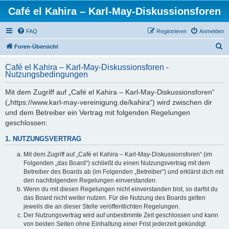
Café el Kahira – Karl-May-Diskussionsforen
FAQ
Registrieren
Anmelden
S
Foren-Übersicht
u
Café el Kahira – Karl-May-Diskussionsforen -
c
Nutzungsbedingungen
h
Mit dem Zugriff auf „Café el Kahira – Karl-May-Diskussionsforen“
e
(„https://www.karl-may-vereinigung.de/kahira“) wird zwischen dir
und dem Betreiber ein Vertrag mit folgenden Regelungen
geschlossen:
1. NUTZUNGSVERTRAG
Mit dem Zugriff auf „Café el Kahira – Karl-May-Diskussionsforen“ (im
Folgenden „das Board“) schließt du einen Nutzungsvertrag mit dem
Betreiber des Boards ab (im Folgenden „Betreiber“) und erklärst dich mit
den nachfolgenden Regelungen einverstanden.
Wenn du mit diesen Regelungen nicht einverstanden bist, so darfst du
das Board nicht weiter nutzen. Für die Nutzung des Boards gelten
jeweils die an dieser Stelle veröffentlichten Regelungen.
Der Nutzungsvertrag wird auf unbestimmte Zeit geschlossen und kann
von beiden Seiten ohne Einhaltung einer Frist jederzeit gekündigt