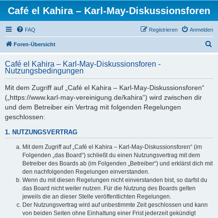
Café el Kahira – Karl-May-Diskussionsforen
FAQ
Registrieren
Anmelden
S
Foren-Übersicht
u
Café el Kahira – Karl-May-Diskussionsforen -
c
Nutzungsbedingungen
h
Mit dem Zugriff auf „Café el Kahira – Karl-May-Diskussionsforen“
e
(„https://www.karl-may-vereinigung.de/kahira“) wird zwischen dir
und dem Betreiber ein Vertrag mit folgenden Regelungen
geschlossen:
1. NUTZUNGSVERTRAG
Mit dem Zugriff auf „Café el Kahira – Karl-May-Diskussionsforen“ (im
Folgenden „das Board“) schließt du einen Nutzungsvertrag mit dem
Betreiber des Boards ab (im Folgenden „Betreiber“) und erklärst dich mit
den nachfolgenden Regelungen einverstanden.
Wenn du mit diesen Regelungen nicht einverstanden bist, so darfst du
das Board nicht weiter nutzen. Für die Nutzung des Boards gelten
jeweils die an dieser Stelle veröffentlichten Regelungen.
Der Nutzungsvertrag wird auf unbestimmte Zeit geschlossen und kann
von beiden Seiten ohne Einhaltung einer Frist jederzeit gekündigt