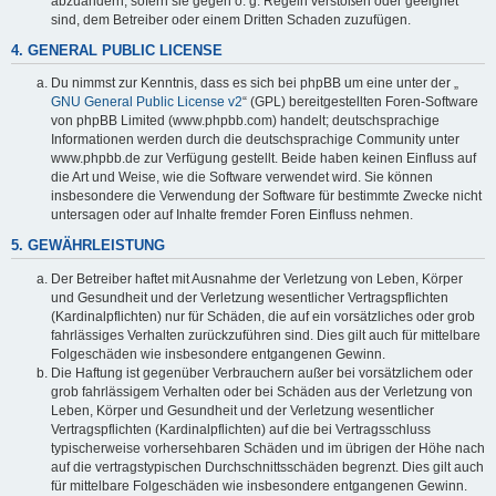
abzuändern, sofern sie gegen o. g. Regeln verstoßen oder geeignet
sind, dem Betreiber oder einem Dritten Schaden zuzufügen.
4. GENERAL PUBLIC LICENSE
Du nimmst zur Kenntnis, dass es sich bei phpBB um eine unter der „
GNU General Public License v2
“ (GPL) bereitgestellten Foren-Software
von phpBB Limited (www.phpbb.com) handelt; deutschsprachige
Informationen werden durch die deutschsprachige Community unter
www.phpbb.de zur Verfügung gestellt. Beide haben keinen Einfluss auf
die Art und Weise, wie die Software verwendet wird. Sie können
insbesondere die Verwendung der Software für bestimmte Zwecke nicht
untersagen oder auf Inhalte fremder Foren Einfluss nehmen.
5. GEWÄHRLEISTUNG
Der Betreiber haftet mit Ausnahme der Verletzung von Leben, Körper
und Gesundheit und der Verletzung wesentlicher Vertragspflichten
(Kardinalpflichten) nur für Schäden, die auf ein vorsätzliches oder grob
fahrlässiges Verhalten zurückzuführen sind. Dies gilt auch für mittelbare
Folgeschäden wie insbesondere entgangenen Gewinn.
Die Haftung ist gegenüber Verbrauchern außer bei vorsätzlichem oder
grob fahrlässigem Verhalten oder bei Schäden aus der Verletzung von
Leben, Körper und Gesundheit und der Verletzung wesentlicher
Vertragspflichten (Kardinalpflichten) auf die bei Vertragsschluss
typischerweise vorhersehbaren Schäden und im übrigen der Höhe nach
auf die vertragstypischen Durchschnittsschäden begrenzt. Dies gilt auch
für mittelbare Folgeschäden wie insbesondere entgangenen Gewinn.