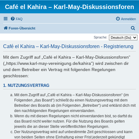
Café el Kahira – Karl-May-Diskussionsforen
FAQ
Anmelden
S
Foren-Übersicht
u
Sprache:
c
Café el Kahira – Karl-May-Diskussionsforen - Registrierung
h
Mit dem Zugriff auf „Café el Kahira – Karl-May-Diskussionsforen“
e
(„https://www.karl-may-vereinigung.de/kahira“) wird zwischen dir
und dem Betreiber ein Vertrag mit folgenden Regelungen
geschlossen:
1. NUTZUNGSVERTRAG
Mit dem Zugriff auf „Café el Kahira – Karl-May-Diskussionsforen“ (im
Folgenden „das Board“) schließt du einen Nutzungsvertrag mit dem
Betreiber des Boards ab (im Folgenden „Betreiber“) und erklärst dich mit
den nachfolgenden Regelungen einverstanden.
Wenn du mit diesen Regelungen nicht einverstanden bist, so darfst du
das Board nicht weiter nutzen. Für die Nutzung des Boards gelten
jeweils die an dieser Stelle veröffentlichten Regelungen.
Der Nutzungsvertrag wird auf unbestimmte Zeit geschlossen und kann
von beiden Seiten ohne Einhaltung einer Frist jederzeit gekündigt