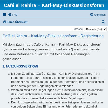
Café el Kahira – Karl-May-Diskussionsforen
FAQ
Anmelden
S
Foren-Übersicht
u
Sprache:
c
Café el Kahira – Karl-May-Diskussionsforen - Registrierung
h
Mit dem Zugriff auf „Café el Kahira – Karl-May-Diskussionsforen“
e
(„https://www.karl-may-vereinigung.de/kahira“) wird zwischen dir
und dem Betreiber ein Vertrag mit folgenden Regelungen
geschlossen:
1. NUTZUNGSVERTRAG
Mit dem Zugriff auf „Café el Kahira – Karl-May-Diskussionsforen“ (im
Folgenden „das Board“) schließt du einen Nutzungsvertrag mit dem
Betreiber des Boards ab (im Folgenden „Betreiber“) und erklärst dich mit
den nachfolgenden Regelungen einverstanden.
Wenn du mit diesen Regelungen nicht einverstanden bist, so darfst du
das Board nicht weiter nutzen. Für die Nutzung des Boards gelten
jeweils die an dieser Stelle veröffentlichten Regelungen.
Der Nutzungsvertrag wird auf unbestimmte Zeit geschlossen und kann
von beiden Seiten ohne Einhaltung einer Frist jederzeit gekündigt