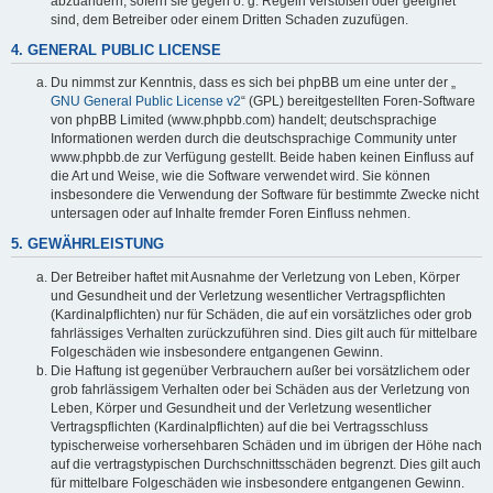
abzuändern, sofern sie gegen o. g. Regeln verstoßen oder geeignet
sind, dem Betreiber oder einem Dritten Schaden zuzufügen.
4. GENERAL PUBLIC LICENSE
Du nimmst zur Kenntnis, dass es sich bei phpBB um eine unter der „
GNU General Public License v2
“ (GPL) bereitgestellten Foren-Software
von phpBB Limited (www.phpbb.com) handelt; deutschsprachige
Informationen werden durch die deutschsprachige Community unter
www.phpbb.de zur Verfügung gestellt. Beide haben keinen Einfluss auf
die Art und Weise, wie die Software verwendet wird. Sie können
insbesondere die Verwendung der Software für bestimmte Zwecke nicht
untersagen oder auf Inhalte fremder Foren Einfluss nehmen.
5. GEWÄHRLEISTUNG
Der Betreiber haftet mit Ausnahme der Verletzung von Leben, Körper
und Gesundheit und der Verletzung wesentlicher Vertragspflichten
(Kardinalpflichten) nur für Schäden, die auf ein vorsätzliches oder grob
fahrlässiges Verhalten zurückzuführen sind. Dies gilt auch für mittelbare
Folgeschäden wie insbesondere entgangenen Gewinn.
Die Haftung ist gegenüber Verbrauchern außer bei vorsätzlichem oder
grob fahrlässigem Verhalten oder bei Schäden aus der Verletzung von
Leben, Körper und Gesundheit und der Verletzung wesentlicher
Vertragspflichten (Kardinalpflichten) auf die bei Vertragsschluss
typischerweise vorhersehbaren Schäden und im übrigen der Höhe nach
auf die vertragstypischen Durchschnittsschäden begrenzt. Dies gilt auch
für mittelbare Folgeschäden wie insbesondere entgangenen Gewinn.