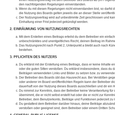
einen Nutzungsvertrag mit dem Betreiber des Boards ab (im Folgenden
den nachfolgenden Regelungen einverstanden.
Wenn du mit diesen Regelungen nicht einverstanden bist, so darfst d
die Nutzung des Boards gelten jeweils die an dieser Stelle veröffent
Der Nutzungsvertrag wird auf unbestimmte Zeit geschlossen und ka
Einhaltung einer Frist jederzeit gekündigt werden.
2. EINRÄUMUNG VON NUTZUNGSRECHTEN
Mit dem Erstellen eines Beitrags erteilst du dem Betreiber ein einfach
unbeschränktes und unentgeltliches Recht, deinen Beitrag im Rahm
Das Nutzungsrecht nach Punkt 2, Unterpunkt a bleibt auch nach Kü
bestehen.
3. PFLICHTEN DES NUTZERS
Du erklärst mit der Erstellung eines Beitrags, dass er keine Inhalte e
oder die guten Sitten verstoßen. Du erklärst insbesondere, dass du da
Beiträgen verwendeten Links und Bilder zu setzen bzw. zu verwende
Der Betreiber des Boards übt das Hausrecht aus. Bei Verstößen g
oder anderer im Board veröffentlichten Regeln kann der Betreiber 
dauerhaft von der Nutzung dieses Boards ausschließen und dir ein H
Du nimmst zur Kenntnis, dass der Betreiber keine Verantwortung für d
übernimmt, die er nicht selbst erstellt hat oder die er nicht zur Ken
Betreiber, dein Benutzerkonto, Beiträge und Funktionen jederzeit zu 
Du gestattest dem Betreiber darüber hinaus, deine Beiträge abzuände
verstoßen oder geeignet sind, dem Betreiber oder einem Dritten Sc