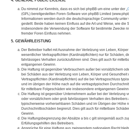
4. GENERAL PUBLIC LICENSE
Du nimmst zur Kenntnis, dass es sich bei phpBB um eine unter der „
G
(GPL) bereitgestellten Foren-Software von phpBB Limited (www.php
Informationen werden durch die deutschsprachige Community unter
gestellt. Beide haben keinen Einfluss auf die Art und Weise, wie die
insbesondere die Verwendung der Software für bestimmte Zwecke nic
fremder Foren Einfluss nehmen.
5. GEWÄHRLEISTUNG
Der Betreiber haftet mit Ausnahme der Verletzung von Leben, Körpe
wesentlicher Vertragspflichten (Kardinalpflichten) nur für Schäden, di
fahrlässiges Verhalten zurückzuführen sind. Dies gilt auch für mitt
entgangenen Gewinn.
Die Haftung ist gegenüber Verbrauchern außer bei vorsätzlichem ode
bei Schäden aus der Verletzung von Leben, Körper und Gesundheit u
Vertragspflichten (Kardinalpflichten) auf die bei Vertragsschluss t
und im übrigen der Höhe nach auf die vertragstypischen Durchschnit
für mittelbare Folgeschäden wie insbesondere entgangenen Gewinn
Die Haftung ist gegenüber Unternehmern außer bei der Verletzung 
oder vorsätzlichem oder grob fahrlässigem Verhalten des Betreibers 
typischerweise vorhersehbaren Schäden und im Übrigen der Höhe na
Durchschnittsschäden begrenzt. Dies gilt auch für mittelbare Schä
Gewinn.
Die Haftungsbegrenzung der Absätze a bis c gilt sinngemäß auch zug
Erfüllungsgehilfen des Betreibers.
Ansprüche für eine Haftung aus zwingendem nationalem Recht bleib