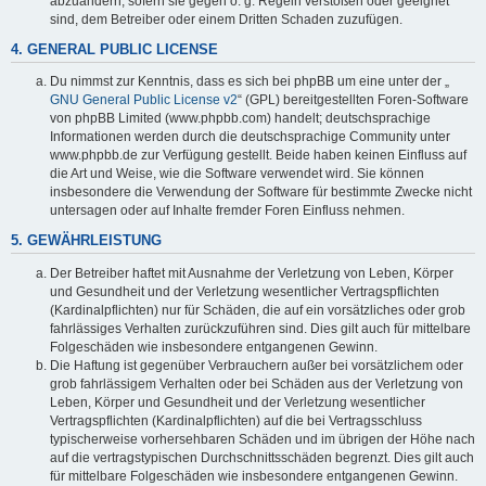
abzuändern, sofern sie gegen o. g. Regeln verstoßen oder geeignet
sind, dem Betreiber oder einem Dritten Schaden zuzufügen.
4. GENERAL PUBLIC LICENSE
Du nimmst zur Kenntnis, dass es sich bei phpBB um eine unter der „
GNU General Public License v2
“ (GPL) bereitgestellten Foren-Software
von phpBB Limited (www.phpbb.com) handelt; deutschsprachige
Informationen werden durch die deutschsprachige Community unter
www.phpbb.de zur Verfügung gestellt. Beide haben keinen Einfluss auf
die Art und Weise, wie die Software verwendet wird. Sie können
insbesondere die Verwendung der Software für bestimmte Zwecke nicht
untersagen oder auf Inhalte fremder Foren Einfluss nehmen.
5. GEWÄHRLEISTUNG
Der Betreiber haftet mit Ausnahme der Verletzung von Leben, Körper
und Gesundheit und der Verletzung wesentlicher Vertragspflichten
(Kardinalpflichten) nur für Schäden, die auf ein vorsätzliches oder grob
fahrlässiges Verhalten zurückzuführen sind. Dies gilt auch für mittelbare
Folgeschäden wie insbesondere entgangenen Gewinn.
Die Haftung ist gegenüber Verbrauchern außer bei vorsätzlichem oder
grob fahrlässigem Verhalten oder bei Schäden aus der Verletzung von
Leben, Körper und Gesundheit und der Verletzung wesentlicher
Vertragspflichten (Kardinalpflichten) auf die bei Vertragsschluss
typischerweise vorhersehbaren Schäden und im übrigen der Höhe nach
auf die vertragstypischen Durchschnittsschäden begrenzt. Dies gilt auch
für mittelbare Folgeschäden wie insbesondere entgangenen Gewinn.