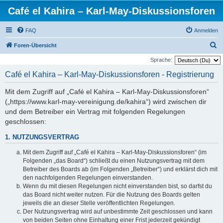
Café el Kahira – Karl-May-Diskussionsforen
FAQ
Anmelden
S
Foren-Übersicht
u
Sprache:
c
Café el Kahira – Karl-May-Diskussionsforen - Registrierung
h
Mit dem Zugriff auf „Café el Kahira – Karl-May-Diskussionsforen“
e
(„https://www.karl-may-vereinigung.de/kahira“) wird zwischen dir
und dem Betreiber ein Vertrag mit folgenden Regelungen
geschlossen:
1. NUTZUNGSVERTRAG
Mit dem Zugriff auf „Café el Kahira – Karl-May-Diskussionsforen“ (im
Folgenden „das Board“) schließt du einen Nutzungsvertrag mit dem
Betreiber des Boards ab (im Folgenden „Betreiber“) und erklärst dich mit
den nachfolgenden Regelungen einverstanden.
Wenn du mit diesen Regelungen nicht einverstanden bist, so darfst du
das Board nicht weiter nutzen. Für die Nutzung des Boards gelten
jeweils die an dieser Stelle veröffentlichten Regelungen.
Der Nutzungsvertrag wird auf unbestimmte Zeit geschlossen und kann
von beiden Seiten ohne Einhaltung einer Frist jederzeit gekündigt